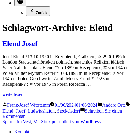
Zurück
Schlagwort-Archive:
Elend
Elend Josef
Josef Elend *13.10.1920 in Rezepienik, Galizien ; ✡ 29.6.1996 in
London Staatsangehörigkeit polnisch, staatenlos Religion jüdisch
Vater Naftali Linker- Elend *5.5.1889 in Rezepienik; ✡ vor 1945 in
Polen Mutter Myriam Reiter *10.4.1898 in in Rezepienik; ✡ vor
1945 in Polen Geschwister Adolf Moses Elend * 1923 in
Rezepienik? ; ✡ vor 1945 in Polen Rebecca …
„Elend
weiterlesen
Josef“
Veröffentlicht
Veröffentlicht
S
Franz-Josef Wittstamm
01/06/2024
01/06/2024
Andere Orte
von
in
Elend
,
Josef
,
Ludwigshafen
,
Steckelsdorf
Schreiben Sie einen
zu
Kommentar
Elend
Spuren im Vest
,
Mit Stolz präsentiert von WordPress.
Josef
Kontakt