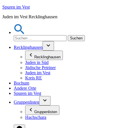
Zum
Spuren im Vest
Inhalt
Juden im Vest Recklinghausen
springen
Suchen
nach:
Recklinghausen
Recklinghausen
Juden in Süd
Jüdische Petriner
Juden im Vest
Kreis RE
Bochum
Andere Orte
Spuren im Vest
Gruppenlisten
Gruppenlisten
Hachschara