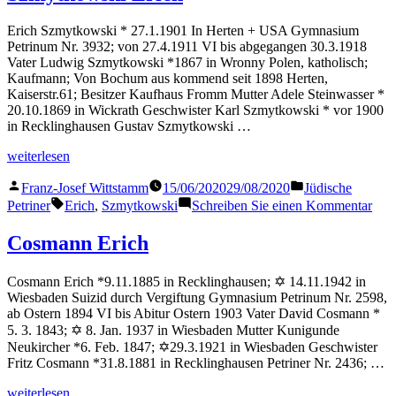
Erich Szmytkowski * 27.1.1901 In Herten + USA Gymnasium
Petrinum Nr. 3932; von 27.4.1911 VI bis abgegangen 30.3.1918
Vater Ludwig Szmytkowski *1867 in Wronny Polen, katholisch;
Kaufmann; Von Bochum aus kommend seit 1898 Herten,
Kaiserstr.61; Besitzer Kaufhaus Fromm Mutter Adele Steinwasser *
20.10.1869 in Wickrath Geschwister Karl Szmytkowski * vor 1900
in Recklinghausen Gustav Szmytkowski …
„Szmytkowski
weiterlesen
Erich“
Veröffentlicht
Veröffentlicht
Franz-Josef Wittstamm
15/06/2020
29/08/2020
Jüdische
von
in
Schlagwörter:
zu
Petriner
Erich
,
Szmytkowski
Schreiben Sie einen Kommentar
Szm
Eric
Cosmann Erich
Cosmann Erich *9.11.1885 in Recklinghausen; ✡ 14.11.1942 in
Wiesbaden Suizid durch Vergiftung Gymnasium Petrinum Nr. 2598,
ab Ostern 1894 VI bis Abitur Ostern 1903 Vater David Cosmann *
5. 3. 1843; ✡ 8. Jan. 1937 in Wiesbaden Mutter Kunigunde
Neukircher *6. Feb. 1847; ✡29.3.1921 in Wiesbaden Geschwister
Fritz Cosmann *31.8.1881 in Recklinghausen Petriner Nr. 2436; …
„Cosmann
weiterlesen