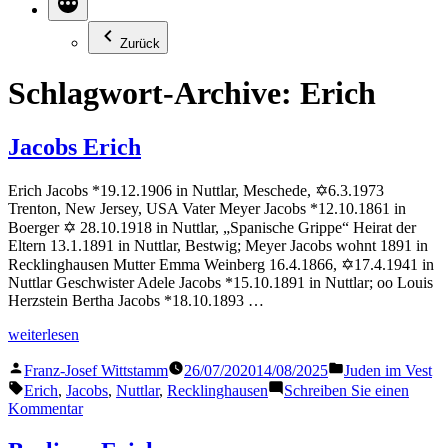
Zurück
Schlagwort-Archive:
Erich
Jacobs Erich
Erich Jacobs *19.12.1906 in Nuttlar, Meschede, ✡6.3.1973
Trenton, New Jersey, USA Vater Meyer Jacobs *12.10.1861 in
Boerger ✡ 28.10.1918 in Nuttlar, „Spanische Grippe“ Heirat der
Eltern 13.1.1891 in Nuttlar, Bestwig; Meyer Jacobs wohnt 1891 in
Recklinghausen Mutter Emma Weinberg 16.4.1866, ✡17.4.1941 in
Nuttlar Geschwister Adele Jacobs *15.10.1891 in Nuttlar; oo Louis
Herzstein Bertha Jacobs *18.10.1893 …
„Jacobs
weiterlesen
Erich“
Veröffentlicht
Veröffentlicht
Franz-Josef Wittstamm
26/07/2020
14/08/2025
Juden im Vest
von
in
Schlagwörter:
Erich
,
Jacobs
,
Nuttlar
,
Recklinghausen
Schreiben Sie einen
zu
Kommentar
Jacobs
Erich