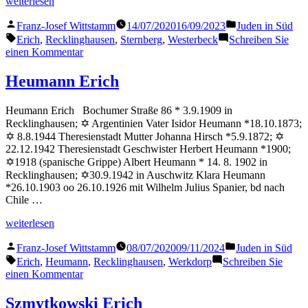
„Sternberg
weiterlesen
Erich“
Veröffentlicht
Veröffentlicht
Franz-Josef Wittstamm
14/07/2020
16/09/2023
Juden in Süd
von
in
Schlagwörter:
Erich
,
Recklinghausen
,
Sternberg
,
Westerbeck
Schreiben Sie
zu
einen Kommentar
Sternberg
Erich
Heumann Erich
Heumann Erich Bochumer Straße 86 * 3.9.1909 in
Recklinghausen; ✡ Argentinien Vater Isidor Heumann *18.10.1873;
✡ 8.8.1944 Theresienstadt Mutter Johanna Hirsch *5.9.1872; ✡
22.12.1942 Theresienstadt Geschwister Herbert Heumann *1900;
✡1918 (spanische Grippe) Albert Heumann * 14. 8. 1902 in
Recklinghausen; ✡30.9.1942 in Auschwitz Klara Heumann
*26.10.1903 oo 26.10.1926 mit Wilhelm Julius Spanier, bd nach
Chile …
„Heumann
weiterlesen
Erich“
Veröffentlicht
Veröffentlicht
Franz-Josef Wittstamm
08/07/2020
09/11/2024
Juden in Süd
von
in
Schlagwörter:
Erich
,
Heumann
,
Recklinghausen
,
Werkdorp
Schreiben Sie
zu
einen Kommentar
Heumann
Erich
Szmytkowski Erich