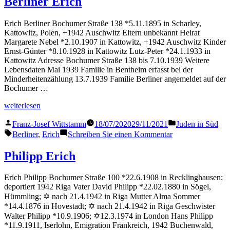
Berliner Erich
Erich Berliner Bochumer Straße 138 *5.11.1895 in Scharley,
Kattowitz, Polen, +1942 Auschwitz Eltern unbekannt Heirat
Margarete Nebel *2.10.1907 in Kattowitz, +1942 Auschwitz Kinder
Ernst-Günter *8.10.1928 in Kattowitz Lutz-Peter *24.1.1933 in
Kattowitz Adresse Bochumer Straße 138 bis 7.10.1939 Weitere
Lebensdaten Mai 1939 Familie in Bentheim erfasst bei der
Minderheitenzählung 13.7.1939 Familie Berliner angemeldet auf der
Bochumer …
„Berliner
weiterlesen
Erich“
Veröffentlicht
Veröffentlicht
Franz-Josef Wittstamm
18/07/2020
29/11/2021
Juden in Süd
von
in
Schlagwörter:
zu
Berliner
,
Erich
Schreiben Sie einen Kommentar
Berliner
Erich
Philipp Erich
Erich Philipp Bochumer Straße 100 *22.6.1908 in Recklinghausen;
deportiert 1942 Riga Vater David Philipp *22.02.1880 in Sögel,
Hümmling; ✡ nach 21.4.1942 in Riga Mutter Alma Sommer
*14.4.1876 in Hovestadt; ✡ nach 21.4.1942 in Riga Geschwister
Walter Philipp *10.9.1906; ✡12.3.1974 in London Hans Philipp
*11.9.1911, Iserlohn, Emigration Frankreich, 1942 Buchenwald,