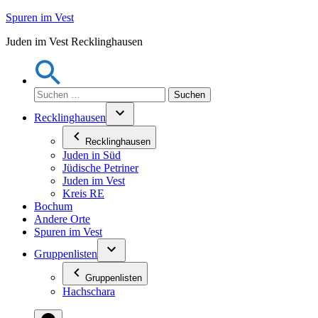
Zum
Spuren im Vest
Inhalt
Juden im Vest Recklinghausen
springen
Suchen
nach:
Recklinghausen
Recklinghausen
Juden in Süd
Jüdische Petriner
Juden im Vest
Kreis RE
Bochum
Andere Orte
Spuren im Vest
Gruppenlisten
Gruppenlisten
Hachschara