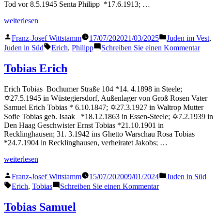
Tod vor 8.5.1945 Senta Philipp *17.6.1913; …
„Philipp
weiterlesen
Erich“
Veröffentlicht
Veröffentlicht
Franz-Josef Wittstamm
17/07/2020
21/03/2025
Juden im Vest
,
von
in
Schlagwörter:
zu
Juden in Süd
Erich
,
Philipp
Schreiben Sie einen Kommentar
Phili
Erich
Tobias Erich
Erich Tobias Bochumer Straße 104 *14. 4.1898 in Steele;
✡27.5.1945 in Wüstegiersdorf, Außenlager von Groß Rosen Vater
Samuel Erich Tobias * 6.10.1847; ✡27.3.1927 in Waltrop Mutter
Sofie Tobias geb. Isaak *18.12.1863 in Essen-Steele; ✡7.2.1939 in
Den Haag Geschwister Ernst Tobias *21.10.1901 in
Recklinghausen; 31. 3.1942 ins Ghetto Warschau Rosa Tobias
*24.7.1904 in Recklinghausen, verheiratet Jakobs; …
„Tobias
weiterlesen
Erich“
Veröffentlicht
Veröffentlicht
Franz-Josef Wittstamm
15/07/2020
09/01/2024
Juden in Süd
von
in
Schlagwörter:
zu
Erich
,
Tobias
Schreiben Sie einen Kommentar
Tobias
Erich
Tobias Samuel