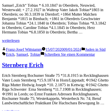
Samuel „Erich“ Tobias * 6.10.1847 in Oberdreis, Neuwied,
Westerwald; + 27.2.1927 in Waltrop Vater Jakob Tobias*1803 in
Oberdreis; oo 30.3.1839 in Dierdorf; +1864 Mutter Malchen
Benjamin *1815 in Birnbach; +1861 in Oberdreis Geschwister
Johanna Tobias *24.1.1840 in Oberdreis; Tobias Tobias *8.3.1842
in Oberdreis; Caroline Tobias *4.1.1845 in Oberdreis; Herz
Hermann Tobias *6.8.1850 in Oberdreis; Bertha …
„Tobias
weiterlesen
Samuel“
Veröffentlicht
Veröffentlicht
Franz-Josef Wittstamm
15/07/2020
09/01/2024
Juden in Süd
von
in
Schlagwörter:
zu
Erich
,
Samuel
,
Tobias
Schreiben Sie einen Kommentar
Tobias
Samuel
Sternberg Erich
Erich Sternberg Bochumer Straße 75 *31.8.1915 in Recklinghausen
Vater Louis Sternberg *15.9.1874 in Horn/Lippstadt; ✡1942 Ghetto
Riga Mutter Hedwig Joseph *10. 2.1875 in Kettwig; ✡1942 Ghetto
Riga Schwester Erna Sternberg *11.7.1908 in Recklinghausen;
✡1991 in Leeds; oo Ernst Franken Adressen Recklinghausen,
Bochumer Straße 75; Westerkappeln, Westerbeck Nr. 74; Beruf
Landwirtschaftlicher Praktikant Die Hachschara Bewegung In …