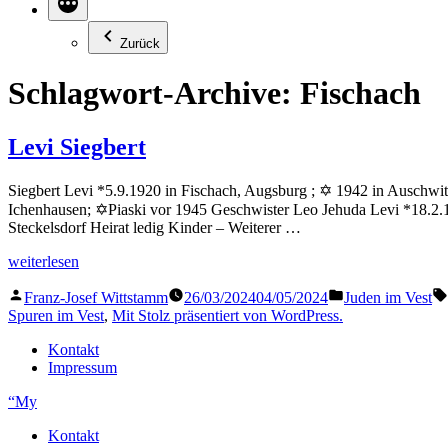
Zurück
Schlagwort-Archive:
Fischach
Levi Siegbert
Siegbert Levi *5.9.1920 in Fischach, Augsburg ; ✡ 1942 in Auschwit
Ichenhausen; ✡Piaski vor 1945 Geschwister Leo Jehuda Levi *18.2.192
Steckelsdorf Heirat ledig Kinder – Weiterer …
„Levi
weiterlesen
Siegbert“
Veröffentlicht
Veröffentlicht
Franz-Josef Wittstamm
26/03/2024
04/05/2024
Juden im Vest
von
in
Spuren im Vest
,
Mit Stolz präsentiert von WordPress.
Kontakt
Impressum
“My
Kontakt