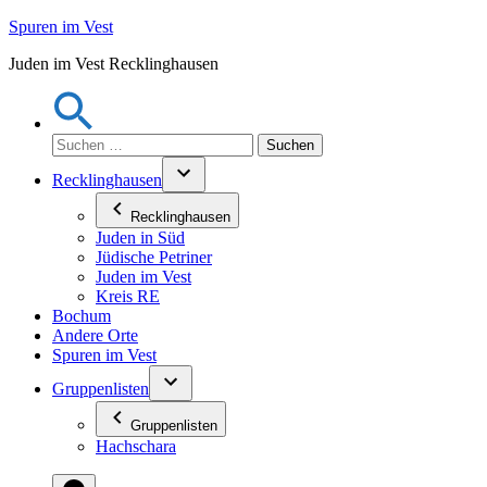
Zum
Spuren im Vest
Inhalt
Juden im Vest Recklinghausen
springen
Suchen
nach:
Recklinghausen
Recklinghausen
Juden in Süd
Jüdische Petriner
Juden im Vest
Kreis RE
Bochum
Andere Orte
Spuren im Vest
Gruppenlisten
Gruppenlisten
Hachschara