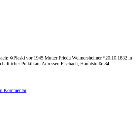
chach; ✡Piaski vor 1945 Mutter Frieda Weimersheimer *20.10.1882 in
haftlicher Praktikant Adressen Fischach, Hauptstraße 84;
zu
nen Kommentar
Levi
Siegbert