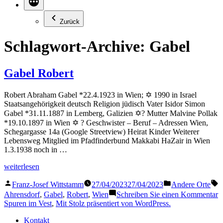
Zurück
Schlagwort-Archive:
Gabel
Gabel Robert
Robert Abraham Gabel *22.4.1923 in Wien; ✡ 1990 in Israel
Staatsangehörigkeit deutsch Religion jüdisch Vater Isidor Simon
Gabel *31.11.1887 in Lemberg, Galizien ✡? Mutter Malvine Pollak
*19.10.1897 in Wien ✡ ? Geschwister – Beruf – Adressen Wien,
Schegargasse 14a (Google Streetview) Heirat Kinder Weiterer
Lebensweg Mitglied im Pfadfinderbund Makkabi HaZair in Wien
1.3.1938 noch in …
„Gabel
weiterlesen
Robert“
Veröffentlicht
Veröffentlicht
S
Franz-Josef Wittstamm
27/04/2023
27/04/2023
Andere Orte
von
in
z
Ahrensdorf
,
Gabel
,
Robert
,
Wien
Schreiben Sie einen Kommentar
G
Spuren im Vest
,
Mit Stolz präsentiert von WordPress.
R
Kontakt