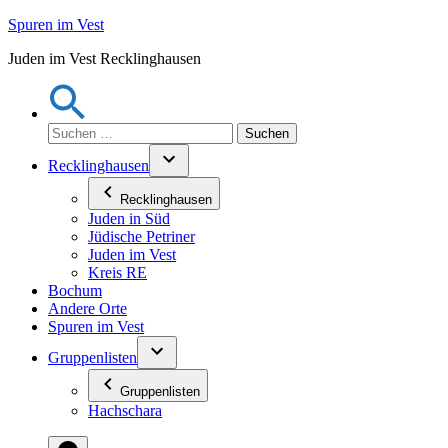
Zum
Spuren im Vest
Inhalt
Juden im Vest Recklinghausen
springen
Suchen
nach:
Recklinghausen
Recklinghausen
Juden in Süd
Jüdische Petriner
Juden im Vest
Kreis RE
Bochum
Andere Orte
Spuren im Vest
Gruppenlisten
Gruppenlisten
Hachschara