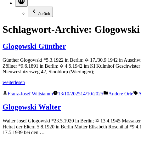
Zurück
Schlagwort-Archive:
Glogowski
Glogowski Günther
Günther Glogowski *5.3.1922 in Berlin; ✡ 17./30.9.1942 in Auschwi
Zöllner *9.6.1891 in Berlin; ✡ 4.5.1942 im Kl Kulmhof Geschwister 
Nieuwesluizerweg 42, Slootdorp (Wieringen); …
„Glogowski
weiterlesen
Günther“
Veröffentlicht
Veröffentlicht
S
Franz-Josef Wittstamm
13/10/2025
14/10/2025
Andere Orte
A
von
in
Glogowski Walter
Walter Josef Glogowski *23.5.1920 in Berlin; ✡ 13.4.1945 Massaker
Heirat der Eltern 5.8.1920 in Berlin Mutter Elisabeth Rosenthal *9
17.5.1939 bei den …