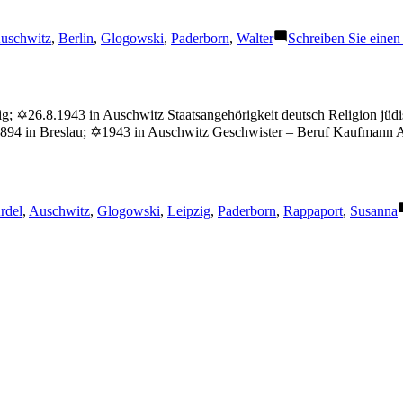
chlagwörter:
uschwitz
,
Berlin
,
Glogowski
,
Paderborn
,
Walter
Schreiben Sie eine
g; ✡26.8.1943 in Auschwitz Staatsangehörigkeit deutsch Religion jü
.1894 in Breslau; ✡1943 in Auschwitz Geschwister – Beruf Kaufmann A
chlagwörter:
rdel
,
Auschwitz
,
Glogowski
,
Leipzig
,
Paderborn
,
Rappaport
,
Susanna