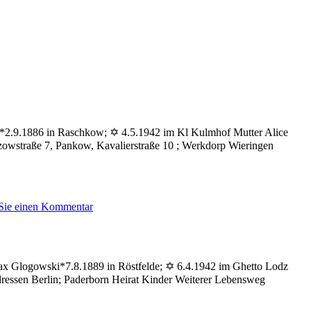
i *2.9.1886 in Raschkow; ✡ 4.5.1942 im Kl Kulmhof Mutter Alice
tzowstraße 7, Pankow, Kavalierstraße 10 ; Werkdorp Wieringen
zu
 Sie einen Kommentar
Glogowski
Günther
Max Glogowski*7.8.1889 in Röstfelde; ✡ 6.4.1942 im Ghetto Lodz
dressen Berlin; Paderborn Heirat Kinder Weiterer Lebensweg