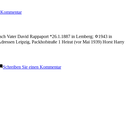
zu
n Kommentar
Glogowski
Walter
disch Vater David Rappaport *26.1.1887 in Lemberg; ✡1943 in
dressen Leipzig, Packhofstraße 1 Heirat (vor Mai 1939) Horst Harry
zu
Schreiben Sie einen Kommentar
Glogowski
Susanna