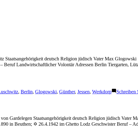
tz Staatsangehörigkeit deutsch Religion jüdisch Vater Max Glogowsk
– Beruf Landwirtschaftlicher Volontär Adressen Berlin Tiergarten, Lü
chlagwörter:
uschwitz
,
Berlin
,
Glogowski
,
Günther
,
Jessen
,
Werkdorp
Schreiben
 von Gardelegen Staatsangehörigkeit deutsch Religion jüdisch Vater 
.4.1890 in Beuthen; ✡ 26.4.1942 im Ghetto Lodz Geschwister Beruf – A