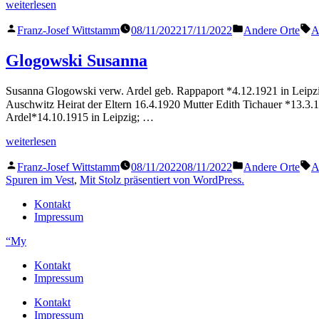
„Glogowski
weiterlesen
Walter“
Veröffentlicht
Veröffentlicht
S
Franz-Josef Wittstamm
08/11/2022
17/11/2022
Andere Orte
A
von
in
Glogowski Susanna
Susanna Glogowski verw. Ardel geb. Rappaport *4.12.1921 in Leipzi
Auschwitz Heirat der Eltern 16.4.1920 Mutter Edith Tichauer *13.3
Ardel*14.10.1915 in Leipzig; …
„Glogowski
weiterlesen
Susanna“
Veröffentlicht
Veröffentlicht
S
Franz-Josef Wittstamm
08/11/2022
08/11/2022
Andere Orte
A
von
in
Spuren im Vest
,
Mit Stolz präsentiert von WordPress.
Kontakt
Impressum
“My
Kontakt
Impressum
Kontakt
Impressum