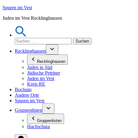
Zum
Spuren im Vest
Inhalt
Juden im Vest Recklinghausen
springen
Suchen
nach:
Recklinghausen
Recklinghausen
Juden in Süd
Jüdische Petriner
Juden im Vest
Kreis RE
Bochum
Andere Orte
Spuren im Vest
Gruppenlisten
Gruppenlisten
Hachschara