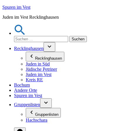
Zum
Spuren im Vest
Inhalt
Juden im Vest Recklinghausen
springen
Suchen
nach:
Recklinghausen
Recklinghausen
Juden in Süd
Jüdische Petriner
Juden im Vest
Kreis RE
Bochum
Andere Orte
Spuren im Vest
Gruppenlisten
Gruppenlisten
Hachschara