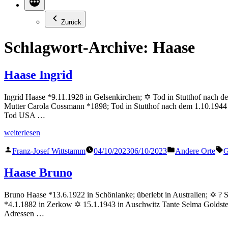
Zurück
Schlagwort-Archive:
Haase
Haase Ingrid
Ingrid Haase *9.11.1928 in Gelsenkirchen; ✡ Tod in Stutthof nach d
Mutter Carola Cossmann *1898; Tod in Stutthof nach dem 1.10.1944 
Tod USA …
„Haase
weiterlesen
Ingrid“
Veröffentlicht
Veröffentlicht
S
Franz-Josef Wittstamm
04/10/2023
06/10/2023
Andere Orte
G
von
in
Haase Bruno
Bruno Haase *13.6.1922 in Schönlanke; überlebt in Australien; ✡ ? 
*4.1.1882 in Zerkow ✡ 15.1.1943 in Auschwitz Tante Selma Goldste
Adressen …