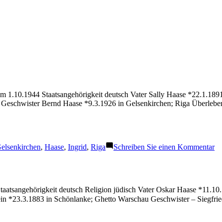
em 1.10.1944 Staatsangehörigkeit deutsch Vater Sally Haase *22.1.189
Geschwister Bernd Haase *9.3.1926 in Gelsenkirchen; Riga Überleben
chlagwörter:
zu
elsenkirchen
,
Haase
,
Ingrid
,
Riga
Schreiben Sie einen Kommentar
Ha
In
Staatsangehörigkeit deutsch Religion jüdisch Vater Oskar Haase *11.1
in *23.3.1883 in Schönlanke; Ghetto Warschau Geschwister – Siegfri