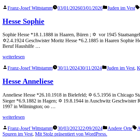
Heinz“
Veröffentlicht
Veröffentlicht
Franz-Josef Wittstamm
03/01/2026
03/01/2026
Juden im Vest
von
in
Hesse Sophie
Sophie Hesse *18.1.1888 in Haaren, Büren ; ✡ vor 1945 Staatsange
✡2.4.1924 Geschwister Moritz Hesse *6.2.1885 in Haaren Sophie He
Beruf Haushilfe …
„Hesse
weiterlesen
Sophie“
Veröffentlicht
Veröffentlicht
Franz-Josef Wittstamm
30/11/2024
30/11/2024
Juden im Vest
,
K
von
in
Hesse Anneliese
Anneliese Hesse *26.10.1918 in Bielefeld; ✡ 6.5.1956 in Chicago Sta
Sieger *6.9.1882 in Hagen; ✡ 19.8.1944 in Auschwitz Geschwister Ru
1997 in Wilmington; oo …
„Hesse
weiterlesen
Anneliese“
Veröffentlicht
Veröffentlicht
S
Franz-Josef Wittstamm
30/03/2023
22/09/2024
Andere Orte
A
von
in
Spuren im Vest
,
Mit Stolz präsentiert von WordPress.