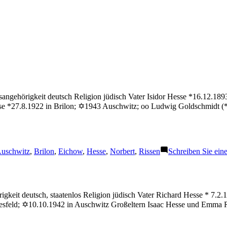
sangehörigkeit deutsch Religion jüdisch Vater Isidor Hesse *16.12.1
esse *27.8.1922 in Brilon; ✡1943 Auschwitz; oo Ludwig Goldschmidt 
chlagwörter:
uschwitz
,
Brilon
,
Eichow
,
Hesse
,
Norbert
,
Rissen
Schreiben Sie ei
gkeit deutsch, staatenlos Religion jüdisch Vater Richard Hesse * 7.2
Coesfeld; ✡10.10.1942 in Auschwitz Großeltern Isaac Hesse und Emm