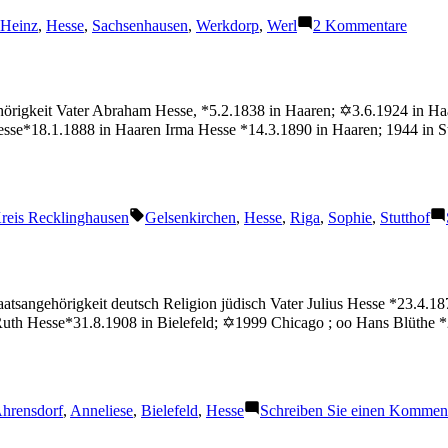
Schlagwörter:
zu
Heinz
,
Hesse
,
Sachsenhausen
,
Werkdorp
,
Werl
2 Kommentare
Hesse
Heinz
hörigkeit Vater Abraham Hesse, *5.2.1838 in Haaren; ✡3.6.1924 in H
sse*18.1.1888 in Haaren Irma Hesse *14.3.1890 in Haaren; 1944 in 
Schlagwörter:
reis Recklinghausen
Gelsenkirchen
,
Hesse
,
Riga
,
Sophie
,
Stutthof
atsangehörigkeit deutsch Religion jüdisch Vater Julius Hesse *23.4.1
th Hesse*31.8.1908 in Bielefeld; ✡1999 Chicago ; oo Hans Blüthe *23
chlagwörter:
hrensdorf
,
Anneliese
,
Bielefeld
,
Hesse
Schreiben Sie einen Kommen