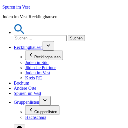
Zum
Spuren im Vest
Inhalt
Juden im Vest Recklinghausen
springen
Suchen
nach:
Recklinghausen
Recklinghausen
Juden in Süd
Jüdische Petriner
Juden im Vest
Kreis RE
Bochum
Andere Orte
Spuren im Vest
Gruppenlisten
Gruppenlisten
Hachschara