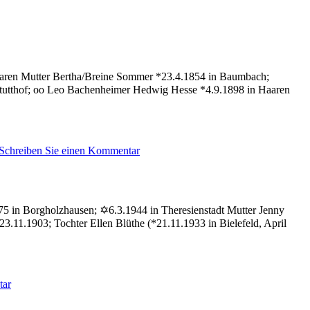
aaren Mutter Bertha/Breine Sommer *23.4.1854 in Baumbach;
Stutthof; oo Leo Bachenheimer Hedwig Hesse *4.9.1898 in Haaren
zu
Schreiben Sie einen Kommentar
Hesse
Sophie
875 in Borgholzhausen; ✡6.3.1944 in Theresienstadt Mutter Jenny
.11.1903; Tochter Ellen Blüthe (*21.11.1933 in Bielefeld, April
zu
tar
Hesse
Anneliese