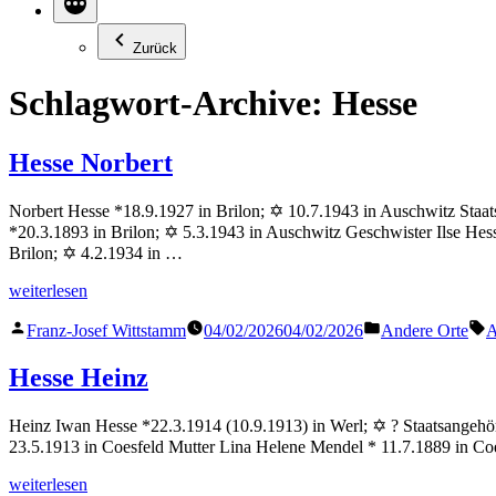
Zurück
Schlagwort-Archive:
Hesse
Hesse Norbert
Norbert Hesse *18.9.1927 in Brilon; ✡ 10.7.1943 in Auschwitz Staat
*20.3.1893 in Brilon; ✡ 5.3.1943 in Auschwitz Geschwister Ilse H
Brilon; ✡ 4.2.1934 in …
„Hesse
weiterlesen
Norbert“
Veröffentlicht
Veröffentlicht
S
Franz-Josef Wittstamm
04/02/2026
04/02/2026
Andere Orte
A
von
in
Hesse Heinz
Heinz Iwan Hesse *22.3.1914 (10.9.1913) in Werl; ✡ ? Staatsangehöri
23.5.1913 in Coesfeld Mutter Lina Helene Mendel * 11.7.1889 in 
„Hesse
weiterlesen