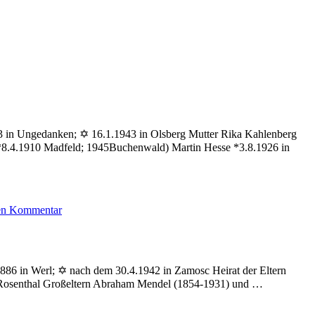
893 in Ungedanken; ✡ 16.1.1943 in Olsberg Mutter Rika Kahlenberg
(*8.4.1910 Madfeld; 1945Buchenwald) Martin Hesse *3.8.1926 in
zu
nen Kommentar
Hesse
Norbert
.1886 in Werl; ✡ nach dem 30.4.1942 in Zamosc Heirat der Eltern
a Rosenthal Großeltern Abraham Mendel (1854-1931) und …