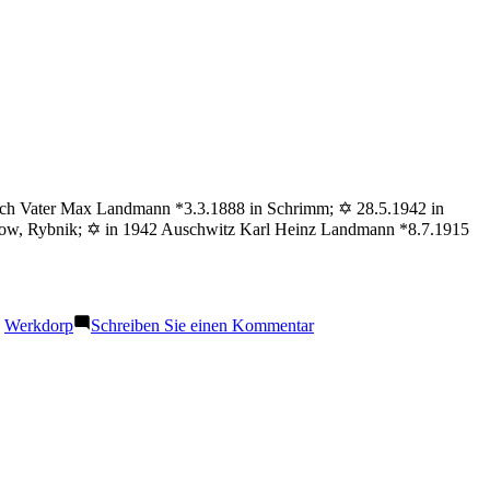
isch Vater Max Landmann *3.3.1888 in Schrimm; ✡ 28.5.1942 in
row, Rybnik; ✡ in 1942 Auschwitz Karl Heinz Landmann *8.7.1915
zu
,
Werkdorp
Schreiben Sie einen Kommentar
Landmann
Kurt