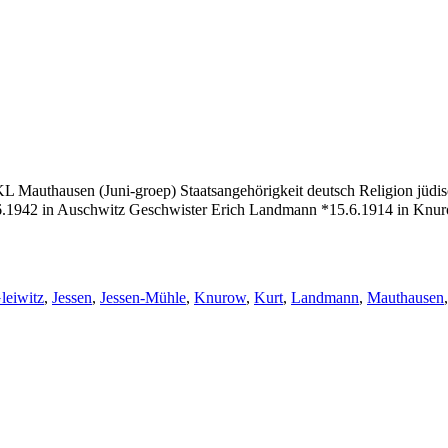
 Mauthausen (Juni-groep) Staatsangehörigkeit deutsch Religion jüd
6.1942 in Auschwitz Geschwister Erich Landmann *15.6.1914 in Knu
chlagwörter:
leiwitz
,
Jessen
,
Jessen-Mühle
,
Knurow
,
Kurt
,
Landmann
,
Mauthausen