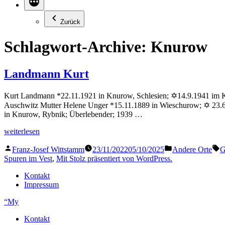
Zurück
Schlagwort-Archive:
Knurow
Landmann Kurt
Kurt Landmann *22.11.1921 in Knurow, Schlesien; ✡14.9.1941 im KL
Auschwitz Mutter Helene Unger *15.11.1889 in Wieschurow; ✡ 23.
in Knurow, Rybnik; Überlebender; 1939 …
„Landmann
weiterlesen
Kurt“
Veröffentlicht
Veröffentlicht
S
Franz-Josef Wittstamm
23/11/2022
05/10/2025
Andere Orte
G
von
in
Spuren im Vest
,
Mit Stolz präsentiert von WordPress.
Kontakt
Impressum
“My
Kontakt