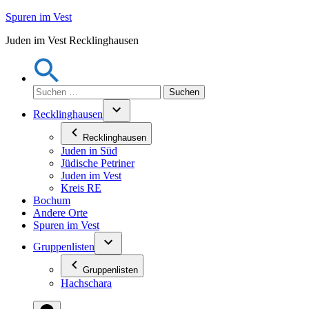
Zum
Spuren im Vest
Inhalt
Juden im Vest Recklinghausen
springen
Suchen
nach:
Recklinghausen
Recklinghausen
Juden in Süd
Jüdische Petriner
Juden im Vest
Kreis RE
Bochum
Andere Orte
Spuren im Vest
Gruppenlisten
Gruppenlisten
Hachschara