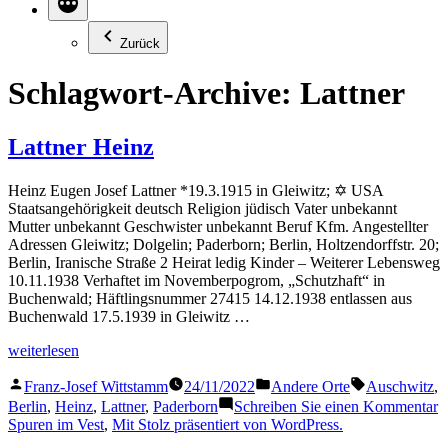
Zurück
Schlagwort-Archive:
Lattner
Lattner Heinz
Heinz Eugen Josef Lattner *19.3.1915 in Gleiwitz; ✡ USA
Staatsangehörigkeit deutsch Religion jüdisch Vater unbekannt
Mutter unbekannt Geschwister unbekannt Beruf Kfm. Angestellter
Adressen Gleiwitz; Dolgelin; Paderborn; Berlin, Holtzendorffstr. 20;
Berlin, Iranische Straße 2 Heirat ledig Kinder – Weiterer Lebensweg
10.11.1938 Verhaftet im Novemberpogrom, „Schutzhaft“ in
Buchenwald; Häftlingsnummer 27415 14.12.1938 entlassen aus
Buchenwald 17.5.1939 in Gleiwitz …
„Lattner
weiterlesen
Heinz“
Veröffentlicht
Veröffentlicht
Schlagwörter
Franz-Josef Wittstamm
24/11/2022
Andere Orte
Auschwitz
,
von
in
z
Berlin
,
Heinz
,
Lattner
,
Paderborn
Schreiben Sie einen Kommentar
L
Spuren im Vest
,
Mit Stolz präsentiert von WordPress.
H