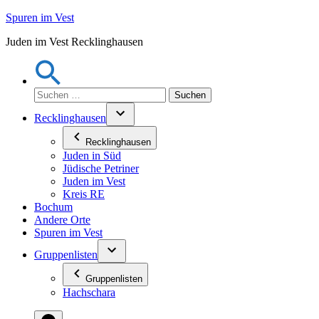
Zum
Spuren im Vest
Inhalt
Juden im Vest Recklinghausen
springen
Suchen
nach:
Recklinghausen
Recklinghausen
Juden in Süd
Jüdische Petriner
Juden im Vest
Kreis RE
Bochum
Andere Orte
Spuren im Vest
Gruppenlisten
Gruppenlisten
Hachschara