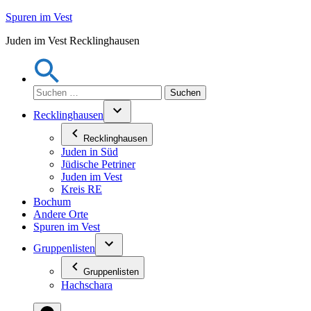
Zum
Spuren im Vest
Inhalt
Juden im Vest Recklinghausen
springen
Suchen
nach:
Recklinghausen
Recklinghausen
Juden in Süd
Jüdische Petriner
Juden im Vest
Kreis RE
Bochum
Andere Orte
Spuren im Vest
Gruppenlisten
Gruppenlisten
Hachschara