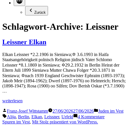
Zurück
Schlagwort-Archive:
Leissner
Leissner Elkan
Elkan Leissner *2.2.1906 in Sieniawa;✡ 3.6.1993 in Haifa
Staatsangehörigkeit polnisch Religion jüdisch Vater Schlomo
Leissner *8.1.1869 in Sieniawa; ✡29.2.1932 in Berlin Heirat der
Eltern Juli 1899 Sieniawa Mutter Chawa Folger *20.3.1871 in
Sieniawa; ✡nach 1939 England Geschwister Ephraim (1893-1973);
Jakob Meir (1894-1962); Dwerl (1897-1976) oo Helmreich; Hersch;
(1898-1947); Rosa (1900) oo Silfen; Dov Berish Oskar (*3.7.1900)
…
„Leissner
weiterlesen
Elkan“
Veröffentlicht
Veröffentlicht
Franz-Josef Wittstamm
27/06/2026
27/06/2026
Juden im Vest
von
in
Schlagwörter:
zu
Alija
,
Berlin
,
Elkan
,
Leissner
,
Urfeld
4 Kommentare
Leissner
Spuren im Vest
,
Mit Stolz präsentiert von WordPress.
Elkan