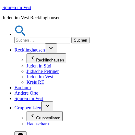
Zum
Spuren im Vest
Inhalt
Juden im Vest Recklinghausen
springen
Suchen
nach:
Recklinghausen
Recklinghausen
Juden in Süd
Jüdische Petriner
Juden im Vest
Kreis RE
Bochum
Andere Orte
Spuren im Vest
Gruppenlisten
Gruppenlisten
Hachschara