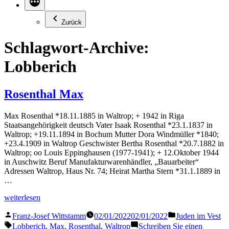
Zurück
Schlagwort-Archive:
Lobberich
Rosenthal Max
Max Rosenthal *18.11.1885 in Waltrop; + 1942 in Riga
Staatsangehörigkeit deutsch Vater Isaak Rosenthal *23.1.1837 in
Waltrop; +19.11.1894 in Bochum Mutter Dora Windmüller *1840;
+23.4.1909 in Waltrop Geschwister Bertha Rosenthal *20.7.1882 in
Waltrop; oo Louis Eppinghausen (1977-1941); + 12.Oktober 1944
in Auschwitz Beruf Manufakturwarenhändler, „Bauarbeiter“
Adressen Waltrop, Haus Nr. 74; Heirat Martha Stern *31.1.1889 in
…
„Rosenthal
weiterlesen
Max“
Veröffentlicht
Veröffentlicht
Franz-Josef Wittstamm
02/01/2022
02/01/2022
Juden im Vest
von
in
Schlagwörter:
Lobberich
,
Max
,
Rosenthal
,
Waltrop
Schreiben Sie einen