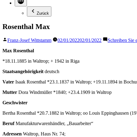
Zurück
Rosenthal Max
Veröffentlicht
Franz-Josef Wittstamm
02/01/2022
02/01/2022
Schreiben Sie
von
Max Rosenthal
*18.11.1885 in Waltrop; + 1942 in Riga
Staatsangehörigkeit
deutsch
Vater
Isaak Rosenthal *23.1.1837 in Waltrop; +19.11.1894 in Boch
Mutter
Dora Windmüller *1840; +23.4.1909 in Waltrop
Geschwister
Bertha Rosenthal *20.7.1882 in Waltrop; oo Louis Eppinghausen (1
Beruf
Manufakturwarenhändler, „Bauarbeiter“
Adressen
Waltrop, Haus Nr. 74;