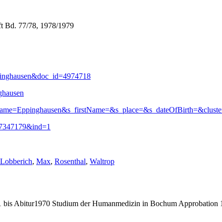
ft Bd. 77/78, 1978/1979
Eppinghausen&doc_id=4974718
ghausen
tName=Eppinghausen&s_firstName=&s_place=&s_dateOfBirth=&cluste
d=7347179&ind=1
Schlagwörter:
Lobberich
,
Max
,
Rosenthal
,
Waltrop
bis Abitur1970 Studium der Humanmedizin in Bochum Approbation 19