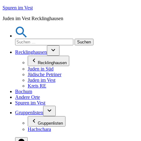
Zum
Spuren im Vest
Inhalt
Juden im Vest Recklinghausen
springen
Suchen
nach:
Recklinghausen
Recklinghausen
Juden in Süd
Jüdische Petriner
Juden im Vest
Kreis RE
Bochum
Andere Orte
Spuren im Vest
Gruppenlisten
Gruppenlisten
Hachschara