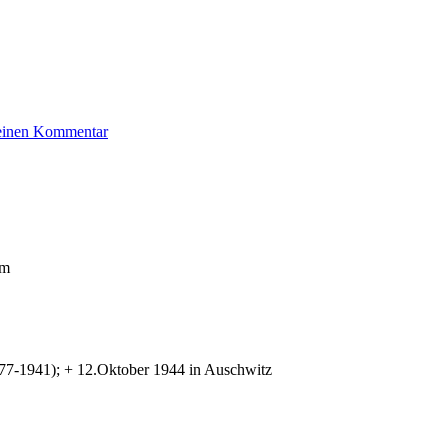
zu
 einen Kommentar
Rosenthal
Max
um
977-1941); + 12.Oktober 1944 in Auschwitz