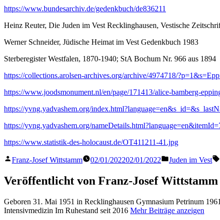
https://www.bundesarchiv.de/gedenkbuch/de836211
Heinz Reuter, Die Juden im Vest Recklinghausen, Vestische Zeitschri
Werner Schneider, Jüdische Heimat im Vest Gedenkbuch 1983
Sterberegister Westfalen, 1870-1940; StA Bochum Nr. 966 aus 1894
https://collections.arolsen-archives.org/archive/4974718/?p=1&s=
https://www.joodsmonument.nl/en/page/171413/alice-bamberg-eppin
https://yvng.yadvashem.org/index.html?language=en&s_id=&s_las
https://yvng.yadvashem.org/nameDetails.html?language=en&itemI
https://www.statistik-des-holocaust.de/OT411211-41.jpg
Veröffentlicht
Veröffentlicht
Franz-Josef Wittstamm
02/01/2022
02/01/2022
Juden im Vest
von
in
Veröffentlicht von Franz-Josef Wittstamm
Geboren 31. Mai 1951 in Recklinghausen Gymnasium Petrinum 1961 
Intensivmedizin Im Ruhestand seit 2016
Mehr Beiträge anzeigen