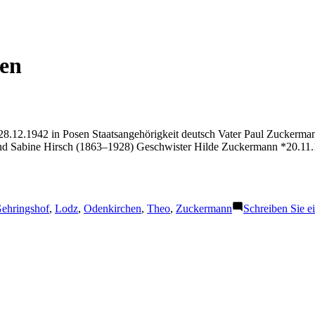
en
.12.1942 in Posen Staatsangehörigkeit deutsch Vater Paul Zuckerm
 Sabine Hirsch (1863–1928) Geschwister Hilde Zuckermann *20.11.1
chlagwörter:
ehringshof
,
Lodz
,
Odenkirchen
,
Theo
,
Zuckermann
Schreiben Sie 