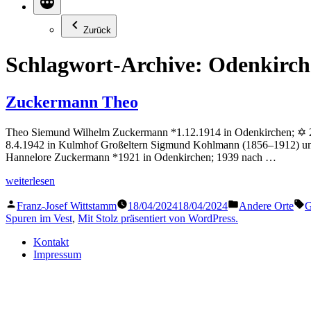
Zurück
Schlagwort-Archive:
Odenkirch
Zuckermann Theo
Theo Siemund Wilhelm Zuckermann *1.12.1914 in Odenkirchen; ✡ 28
8.4.1942 in Kulmhof Großeltern Sigmund Kohlmann (1856–1912) und
Hannelore Zuckermann *1921 in Odenkirchen; 1939 nach …
„Zuckermann
weiterlesen
Theo“
Veröffentlicht
Veröffentlicht
S
Franz-Josef Wittstamm
18/04/2024
18/04/2024
Andere Orte
G
von
in
Spuren im Vest
,
Mit Stolz präsentiert von WordPress.
Kontakt
Impressum