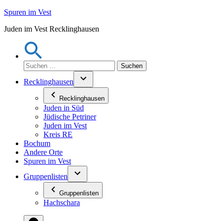
Zum
Spuren im Vest
Inhalt
Juden im Vest Recklinghausen
springen
Suchen
nach:
Recklinghausen
Recklinghausen
Juden in Süd
Jüdische Petriner
Juden im Vest
Kreis RE
Bochum
Andere Orte
Spuren im Vest
Gruppenlisten
Gruppenlisten
Hachschara