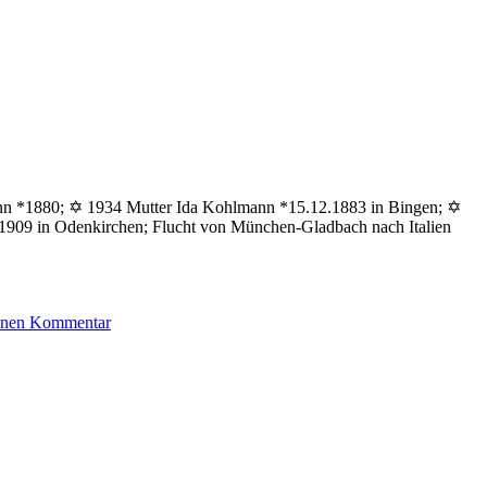
ann *1880; ✡ 1934 Mutter Ida Kohlmann *15.12.1883 in Bingen; ✡
909 in Odenkirchen; Flucht von München-Gladbach nach Italien
zu
einen Kommentar
Zuckermann
Theo