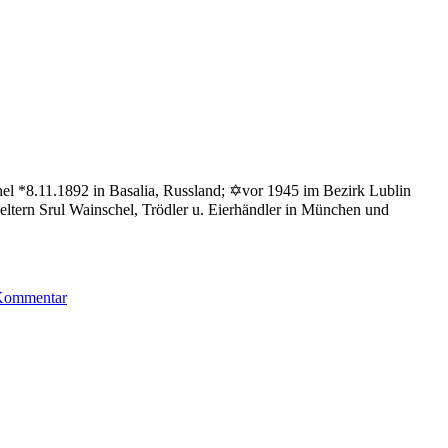
el *8.11.1892 in Basalia, Russland; ✡vor 1945 im Bezirk Lublin
eltern Srul Wainschel, Trödler u. Eierhändler in München und
zu
 Kommentar
Wainschel
Lothar