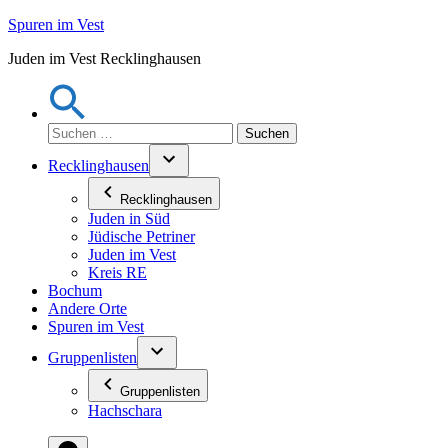
Zum
Spuren im Vest
Inhalt
Juden im Vest Recklinghausen
springen
Suchen
nach:
Recklinghausen
Recklinghausen
Juden in Süd
Jüdische Petriner
Juden im Vest
Kreis RE
Bochum
Andere Orte
Spuren im Vest
Gruppenlisten
Gruppenlisten
Hachschara