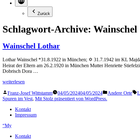
Zurück
Schlagwort-Archive:
Wainschel
Wainschel Lothar
Lothar Wainschel *31.8.1922 in München; ✡ 31.7.1942 im KL Majdane
Heirat der Eltern am 26.2.1920 in München Mutter Henriette Stiefel
Dobrisch Dora …
„Wainschel
weiterlesen
Lothar“
Veröffentlicht
Veröffentlicht
S
Franz-Josef Wittstamm
04/05/2024
04/05/2024
Andere Orte
L
von
in
Spuren im Vest
,
Mit Stolz präsentiert von WordPress.
Kontakt
Impressum
“My
Kontakt