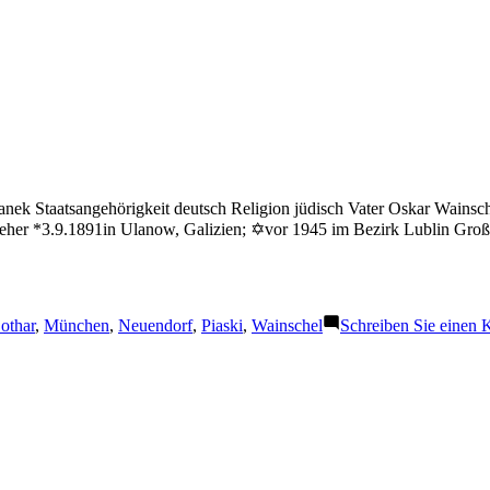
k Staatsangehörigkeit deutsch Religion jüdisch Vater Oskar Wainsch
zieher *3.9.1891in Ulanow, Galizien; ✡vor 1945 im Bezirk Lublin Groß
chlagwörter:
othar
,
München
,
Neuendorf
,
Piaski
,
Wainschel
Schreiben Sie einen