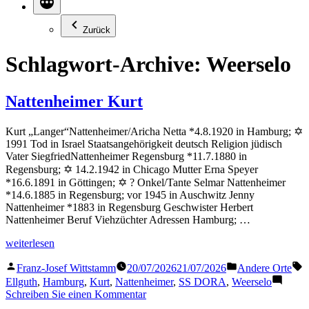
Zurück
Schlagwort-Archive:
Weerselo
Nattenheimer Kurt
Kurt „Langer“Nattenheimer/Aricha Netta *4.8.1920 in Hamburg; ✡
1991 Tod in Israel Staatsangehörigkeit deutsch Religion jüdisch
Vater SiegfriedNattenheimer Regensburg *11.7.1880 in
Regensburg; ✡ 14.2.1942 in Chicago Mutter Erna Speyer
*16.6.1891 in Göttingen; ✡ ? Onkel/Tante Selmar Nattenheimer
*14.6.1885 in Regensburg; vor 1945 in Auschwitz Jenny
Nattenheimer *1883 in Regensburg Geschwister Herbert
Nattenheimer Beruf Viehzüchter Adressen Hamburg; …
„Nattenheimer
weiterlesen
Kurt“
Veröffentlicht
Veröffentlicht
S
Franz-Josef Wittstamm
20/07/2026
21/07/2026
Andere Orte
von
in
Ellguth
,
Hamburg
,
Kurt
,
Nattenheimer
,
SS DORA
,
Weerselo
zu
Schreiben Sie einen Kommentar
Nattenheimer