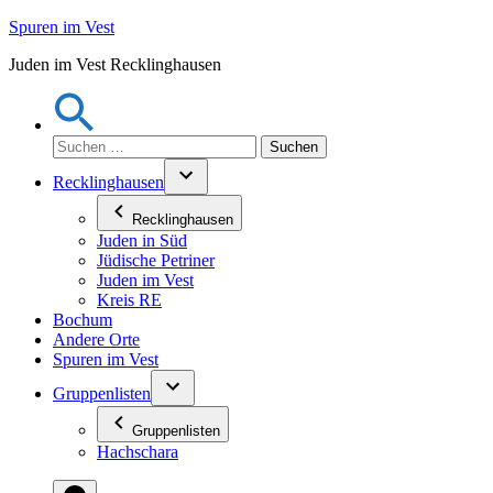
Zum
Spuren im Vest
Inhalt
Juden im Vest Recklinghausen
springen
Suchen
nach:
Recklinghausen
Recklinghausen
Juden in Süd
Jüdische Petriner
Juden im Vest
Kreis RE
Bochum
Andere Orte
Spuren im Vest
Gruppenlisten
Gruppenlisten
Hachschara