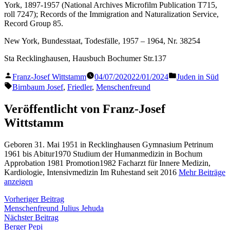
York, 1897-1957 (National Archives Microfilm Publication T715,
roll 7247); Records of the Immigration and Naturalization Service,
Record Group 85.
New York, Bundesstaat, Todesfälle, 1957 – 1964, Nr. 38254
Sta Recklinghausen, Hausbuch Bochumer Str.137
Veröffentlicht
Veröffentlicht
Franz-Josef Wittstamm
04/07/2020
22/01/2024
Juden in Süd
von
in
Schlagwörter:
Birnbaum Josef
,
Friedler
,
Menschenfreund
Veröffentlicht von Franz-Josef
Wittstamm
Geboren 31. Mai 1951 in Recklinghausen Gymnasium Petrinum
1961 bis Abitur1970 Studium der Humanmedizin in Bochum
Approbation 1981 Promotion1982 Facharzt für Innere Medizin,
Kardiologie, Intensivmedizin Im Ruhestand seit 2016
Mehr Beiträge
anzeigen
Beitragsnavigation
Vorheriger
Vorheriger Beitrag
Beitrag:
Menschenfreund Julius Jehuda
Nächster
Nächster Beitrag
Beitrag:
Berger Pepi