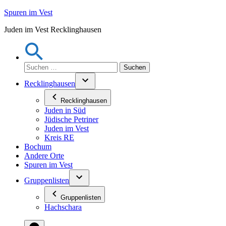
Zum
Spuren im Vest
Inhalt
Juden im Vest Recklinghausen
springen
Suchen
nach:
Recklinghausen
Recklinghausen
Juden in Süd
Jüdische Petriner
Juden im Vest
Kreis RE
Bochum
Andere Orte
Spuren im Vest
Gruppenlisten
Gruppenlisten
Hachschara