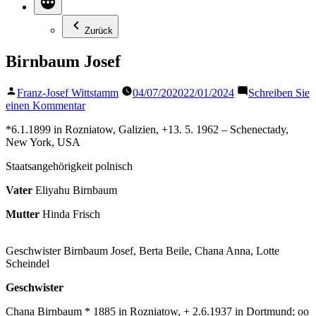
Zurück
Birnbaum Josef
Veröffentlicht
Franz-Josef Wittstamm
04/07/2020
22/01/2024
Schreiben Sie
von
zu
einen Kommentar
Birnbaum
*6.1.1899 in Rozniatow, Galizien, +13. 5. 1962 – Schenectady,
Josef
New York, USA
Staatsangehörigkeit polnisch
Vater
Eliyahu Birnbaum
Mutter
Hinda Frisch
Geschwister Birnbaum Josef, Berta Beile, Chana Anna, Lotte
Scheindel
Geschwister
Chana Birnbaum * 1885 in Rozniatow, + 2.6.1937 in Dortmund; oo