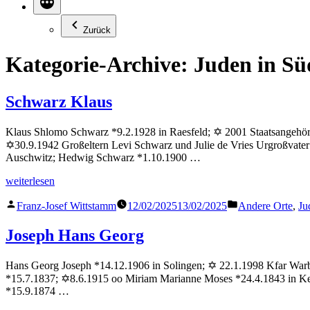
Zurück
Kategorie-Archive:
Juden in Sü
Schwarz Klaus
Klaus Shlomo Schwarz *9.2.1928 in Raesfeld; ✡ 2001 Staatsangehörig
✡30.9.1942 Großeltern Levi Schwarz und Julie de Vries Urgroßvater
Auschwitz; Hedwig Schwarz *1.10.1900 …
„Schwarz
weiterlesen
Klaus“
Veröffentlicht
Veröffentlicht
Franz-Josef Wittstamm
12/02/2025
13/02/2025
Andere Orte
,
Ju
von
in
Joseph Hans Georg
Hans Georg Joseph *14.12.1906 in Solingen; ✡ 22.1.1998 Kfar Warbur
*15.7.1837; ✡8.6.1915 oo Miriam Marianne Moses *24.4.1843 in Ket
*15.9.1874 …