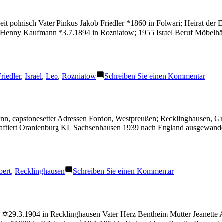
eit polnisch Vater Pinkus Jakob Friedler *1860 in Folwari; Heirat der 
19 Henny Kaufmann *3.7.1894 in Rozniatow; 1955 Israel Beruf Möbel
chlagwörter:
zu
riedler
,
Israel
,
Leo
,
Rozniatow
Schreiben Sie einen Kommentar
Fried
Leo
n, capstonesetter Adressen Fordon, Westpreußen; Recklinghausen, Gri
aftiert Oranienburg KL Sachsenhausen 1939 nach England ausgewandert
r:
zu
bert
,
Recklinghausen
Schreiben Sie einen Kommentar
Gorton
Herbert
 ✡29.3.1904 in Recklinghausen Vater Herz Bentheim Mutter Jeanette 