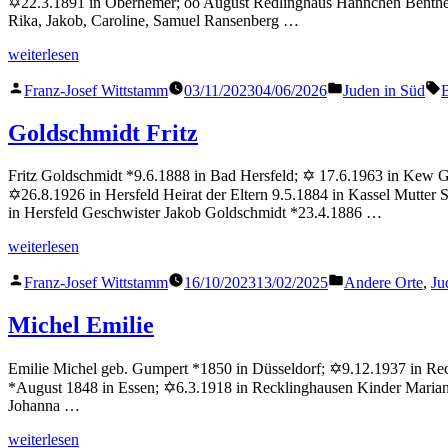
✡22.3.1891 in Oberhemer; oo August Redlinghaus Hannchen Bentheim
Rika, Jakob, Caroline, Samuel Ransenberg …
„Löwenstern
weiterlesen
Bertha“
Veröffentlicht
Veröffentlicht
S
Franz-Josef Wittstamm
03/11/2023
04/06/2026
Juden in Süd
von
in
Goldschmidt Fritz
Fritz Goldschmidt *9.6.1888 in Bad Hersfeld; ✡ 17.6.1963 in Kew Ga
✡26.8.1926 in Hersfeld Heirat der Eltern 9.5.1884 in Kassel Mutter
in Hersfeld Geschwister Jakob Goldschmidt *23.4.1886 …
„Goldschmidt
weiterlesen
Fritz“
Veröffentlicht
Veröffentlicht
Franz-Josef Wittstamm
16/10/2023
13/02/2025
Andere Orte
,
Ju
von
in
Michel Emilie
Emilie Michel geb. Gumpert *1850 in Düsseldorf; ✡9.12.1937 in Rec
*August 1848 in Essen; ✡6.3.1918 in Recklinghausen Kinder Mariann
Johanna …
„Michel
weiterlesen