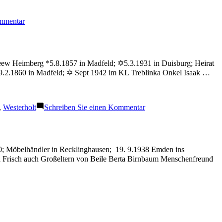
zu
ommentar
Joseph
Hans
Georg
eew Heimberg *5.8.1857 in Madfeld; ✡5.3.1931 in Duisburg; Heirat
9.2.1860 in Madfeld; ✡ Sept 1942 im KL Treblinka Onkel Isaak …
zu
,
Westerholt
Schreiben Sie einen Kommentar
Heimberg
Salomon
60; Möbelhändler in Recklinghausen; 19. 9.1938 Emden ins
 Frisch auch Großeltern von Beile Berta Birnbaum Menschenfreund
edler
ana