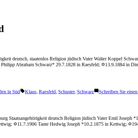
d
keit deutsch, staatenlos Religion jüdisch Vater Walter Koppel Schwa
 Philipp Abraham Schwarz* 29.7.1828 in Raesfeld; ✡13.9.1884 in Din
Schlagwörter:
den in Süd
Klaus
,
Raesfeld
,
Schuster
,
Schwarz
Schreiben Sie eine
g Staatsangehörigkeit deutsch Religion jüdisch Vater Emil Joseph *1
twig; ✡11.7.1906 Tante Hedwig Joseph *10.2.1875 in Kettwig; ✡1942