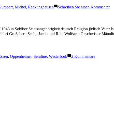
chlagwörter:
zu
Gumpert
,
Michel
,
Recklinghausen
Schreiben Sie einen Kommentar
Mi
Em
1943 in Sobibor Staatsangehörigkeit deutsch Religion jüdisch Vater 
ldorf Großeltern Seelig Jacob und Rike Wolfstein Geschwister Männl
chlagwörter:
zu
Essen
,
Oppenheimer
,
Serafine
,
Westerbork
2 Kommentare
Oppenheim
Serafina