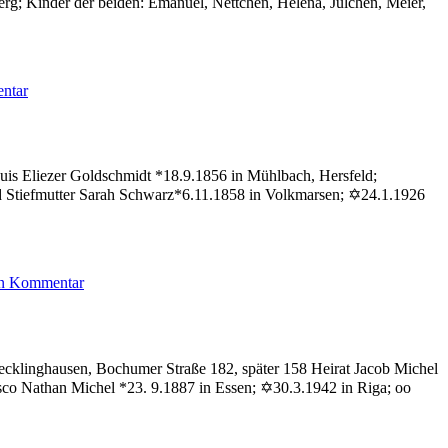
; Kinder der beiden: Emanuel, Nettchen, Helena, Julchen, Meier,
zu
ntar
Löwenstern
Bertha
uis Eliezer Goldschmidt *18.9.1856 in Mühlbach, Hersfeld;
ld Stiefmutter Sarah Schwarz*6.11.1858 in Volkmarsen; ✡24.1.1926
zu
en Kommentar
Goldschmidt
Fritz
cklinghausen, Bochumer Straße 182, später 158 Heirat Jacob Michel
sco Nathan Michel *23. 9.1887 in Essen; ✡30.3.1942 in Riga; oo