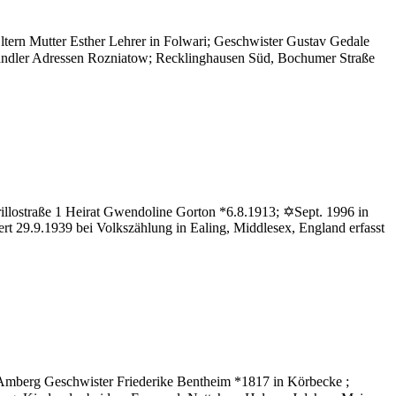
Eltern Mutter Esther Lehrer in Folwari; Geschwister Gustav Gedale
händler Adressen Rozniatow; Recklinghausen Süd, Bochumer Straße
ler
llostraße 1 Heirat Gwendoline Gorton *6.8.1913; ✡Sept. 1996 in
 29.9.1939 bei Volkszählung in Ealing, Middlesex, England erfasst
Amberg Geschwister Friederike Bentheim *1817 in Körbecke ;