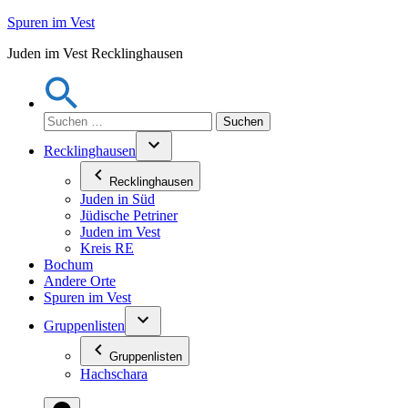
Zum
Spuren im Vest
Inhalt
Juden im Vest Recklinghausen
springen
Suchen
nach:
Recklinghausen
Recklinghausen
Juden in Süd
Jüdische Petriner
Juden im Vest
Kreis RE
Bochum
Andere Orte
Spuren im Vest
Gruppenlisten
Gruppenlisten
Hachschara