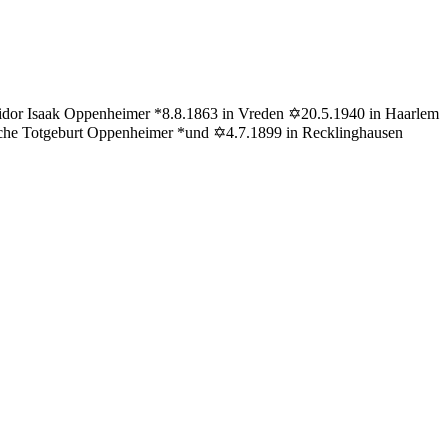
chel
ilie
Isidor Isaak Oppenheimer *8.8.1863 in Vreden ✡20.5.1940 in Haarlem
iche Totgeburt Oppenheimer *und ✡4.7.1899 in Recklinghausen
er