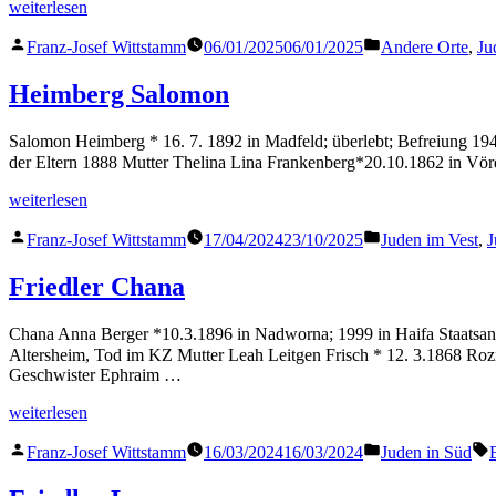
„Joseph
weiterlesen
Hans
Veröffentlicht
Veröffentlicht
Georg“
Franz-Josef Wittstamm
06/01/2025
06/01/2025
Andere Orte
,
Ju
von
in
Heimberg Salomon
Salomon Heimberg * 16. 7. 1892 in Madfeld; überlebt; Befreiung 19
der Eltern 1888 Mutter Thelina Lina Frankenberg*20.10.1862 in V
„Heimberg
weiterlesen
Salomon“
Veröffentlicht
Veröffentlicht
Franz-Josef Wittstamm
17/04/2024
23/10/2025
Juden im Vest
,
J
von
in
Friedler Chana
Chana Anna Berger *10.3.1896 in Nadworna; 1999 in Haifa Staatsang
Altersheim, Tod im KZ Mutter Leah Leitgen Frisch * 12. 3.1868 Ro
Geschwister Ephraim …
„Friedler
weiterlesen
Chana“
Veröffentlicht
Veröffentlicht
S
Franz-Josef Wittstamm
16/03/2024
16/03/2024
Juden in Süd
von
in