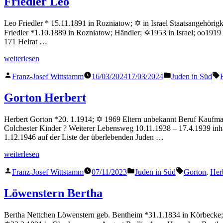
Friedler Leo
Leo Friedler * 15.11.1891 in Rozniatow; ✡ in Israel Staatsangehörigk
Friedler *1.10.1889 in Rozniatow; Händler; ✡1953 in Israel; oo19
171 Heirat …
„Friedler
weiterlesen
Leo“
Veröffentlicht
Veröffentlicht
S
Franz-Josef Wittstamm
16/03/2024
17/03/2024
Juden in Süd
F
von
in
Gorton Herbert
Herbert Gorton *20. 1.1914; ✡ 1969 Eltern unbekannt Beruf Kaufman
Colchester Kinder ? Weiterer Lebensweg 10.11.1938 – 17.4.1939 inh
1.12.1946 auf der Liste der überlebenden Juden …
„Gorton
weiterlesen
Herbert“
Veröffentlicht
Veröffentlicht
Schlagwörte
Franz-Josef Wittstamm
07/11/2023
Juden in Süd
Gorton
,
Her
von
in
Löwenstern Bertha
Bertha Nettchen Löwenstern geb. Bentheim *31.1.1834 in Körbecke;