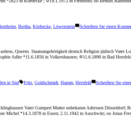
 *1823 in Körbecke ; ✡19.1.1972 in Freienohl; oo Bendix Ransenberg
chlagwörter:
Bentheim
,
Bertha
,
Körbecke
,
Löwenstein
Schreiben Sie einen Komme
rdens, Queens Staatsangehörigkeit deutsch Religion jüdisch Vater Lo
 Sophie Adler *11.6.1856 in Volkershausen; ✡11.6.1890 in Bad Hersfe
Schlagwörter:
den in Süd
Fritz
,
Goldschmidt
,
Hamm
,
Hersfeld
Schreiben Sie ein
klinghausen Vater Gumpert Mutter unbekannt Adressen Düsseldorf; Re
e Michel *14.3.1878 in Essen; 2.11.1942 in Auschwitz; oo Jonas Fre