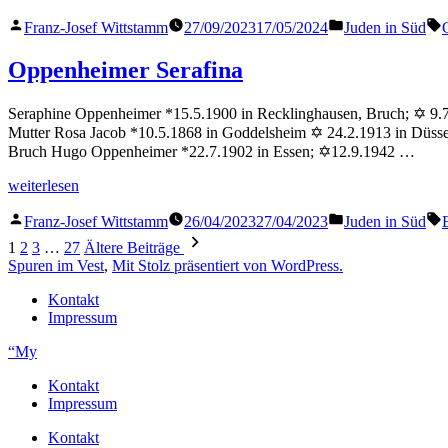
Emilie“
Veröffentlicht
Veröffentlicht
S
Franz-Josef Wittstamm
27/09/2023
17/05/2024
Juden in Süd
von
in
Oppenheimer Serafina
Seraphine Oppenheimer *15.5.1900 in Recklinghausen, Bruch; ✡ 9.7.
Mutter Rosa Jacob *10.5.1868 in Goddelsheim ✡ 24.2.1913 in Düsse
Bruch Hugo Oppenheimer *22.7.1902 in Essen; ✡12.9.1942 …
„Oppenheimer
weiterlesen
Serafina“
Veröffentlicht
Veröffentlicht
S
Franz-Josef Wittstamm
26/04/2023
27/04/2023
Juden in Süd
von
in
Seitennummerierung
1
2
3
…
27
Ältere Beiträge
der
Spuren im Vest
,
Mit Stolz präsentiert von WordPress.
Beiträge
Kontakt
Impressum
“My
Kontakt
Impressum
Kontakt