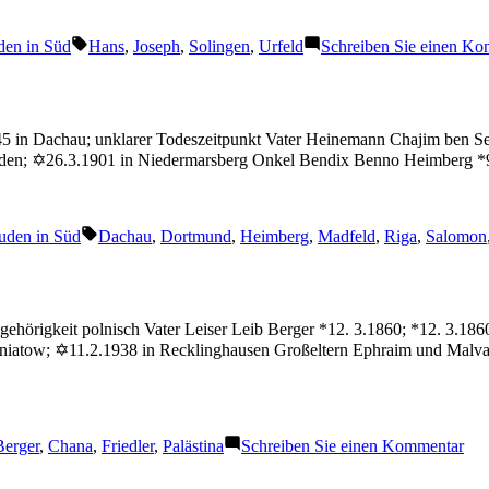
Schlagwörter:
den in Süd
Hans
,
Joseph
,
Solingen
,
Urfeld
Schreiben Sie einen K
45 in Dachau; unklarer Todeszeitpunkt Vater Heinemann Chajim ben S
örden; ✡26.3.1901 in Niedermarsberg Onkel Bendix Benno Heimberg *
Schlagwörter:
uden in Süd
Dachau
,
Dortmund
,
Heimberg
,
Madfeld
,
Riga
,
Salomon
ehörigkeit polnisch Vater Leiser Leib Berger *12. 3.1860; *12. 3.18
zniatow; ✡11.2.1938 in Recklinghausen Großeltern Ephraim und Malva
chlagwörter:
zu
Berger
,
Chana
,
Friedler
,
Palästina
Schreiben Sie einen Kommentar
Fri
Ch