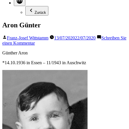
Zurück
Aron Günter
Veröffentlicht
Franz-Josef Wittstamm
13/07/2020
22/07/2020
Schreiben Sie
von
zu
einen Kommentar
Aron
Günther Aron
Günter
*14.10.1936 in Essen – 11/1943 in Auschwitz