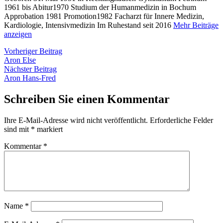
1961 bis Abitur1970 Studium der Humanmedizin in Bochum
Approbation 1981 Promotion1982 Facharzt für Innere Medizin,
Kardiologie, Intensivmedizin Im Ruhestand seit 2016
Mehr Beiträge
anzeigen
Beitragsnavigation
Vorheriger
Vorheriger Beitrag
Beitrag:
Aron Else
Nächster
Nächster Beitrag
Beitrag:
Aron Hans-Fred
Schreiben Sie einen Kommentar
Ihre E-Mail-Adresse wird nicht veröffentlicht.
Erforderliche Felder
sind mit
*
markiert
Kommentar
*
Name
*