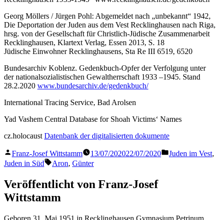
Georg Möllers / Jürgen Pohl: Abgemeldet nach „unbekannt“ 1942,
Die Deportation der Juden aus dem Vest Recklinghausen nach Riga,
hrsg. von der Gesellschaft für Christlich-Jüdische Zusammenarbeit
Recklinghausen, Klartext Verlag, Essen 2013, S. 18
Jüdische Einwohner Recklinghausens, Sta Re III 6519, 6520
Bundesarchiv Koblenz. Gedenkbuch-Opfer der Verfolgung unter
der nationalsozialistischen Gewaltherrschaft 1933 –1945. Stand
28.2.2020
www.bundesarchiv.de/gedenkbuch/
International Tracing Service, Bad Arolsen
Yad Vashem Central Database for Shoah Victims‘ Names
cz.holocaust
Datenbank der digitalisierten dokumente
Veröffentlicht
Veröffentlicht
Franz-Josef Wittstamm
13/07/2020
22/07/2020
Juden im Vest
,
von
in
Schlagwörter:
Juden in Süd
Aron
,
Günter
Veröffentlicht von Franz-Josef
Wittstamm
Geboren 31. Mai 1951 in Recklinghausen Gymnasium Petrinum