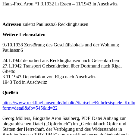
Hans-Fred Aron *1.3.1932 in Essen – 11/1943 in Auschwitz
Adressen
zuletzt Paulusstr.6 Recklinghausen
Weitere Lebensdaten
9./10.1938 Zerstörung des Geschäftslokals und der Wohnung
Paulusstr.6
24.1.1942 deportiert aus Recklinghausen nach Gelsenkirchen
27.1.1942 Transport Gelsenkirchen über Dortmund nach Riga,
Ghetto
3.11.1943 Deportation von Riga nach Auschwitz
1943 Tod in Auschwitz
Quellen
https://www.recklinghausen.de/Inhalte/Startseite/Ruhrfestspiele_Ku
form=detail&db=545&id=22
Georg Möllers, Biografie Aron Saalberg, PDF-Datei Anhang zur
biographischen Datei („Opferbuch“) im „Gedenkbuch Opfer und
Stätten der Herrschaft, der Verfolgung und des Widerstandes in
Recklinghausen 1933-1945“ www.recklinghausen.de/gedenkbuch