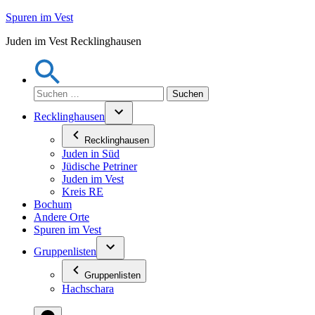
Zum
Spuren im Vest
Inhalt
Juden im Vest Recklinghausen
springen
Suchen
nach:
Recklinghausen
Recklinghausen
Juden in Süd
Jüdische Petriner
Juden im Vest
Kreis RE
Bochum
Andere Orte
Spuren im Vest
Gruppenlisten
Gruppenlisten
Hachschara