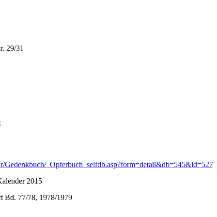
r. 29/31
z
Kultur/Gedenkbuch/_Opferbuch_selfdb.asp?form=detail&db=545&id=527
Kalender 2015
ft Bd. 77/78, 1978/1979