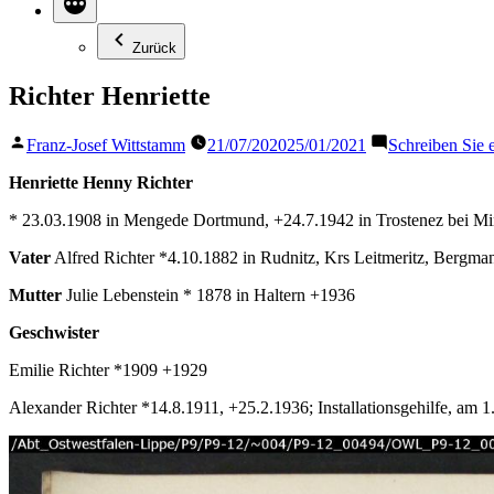
Zurück
Richter Henriette
Veröffentlicht
Franz-Josef Wittstamm
21/07/2020
25/01/2021
Schreiben Sie
von
Henriette Henny Richter
* 23.03.1908 in Mengede Dortmund, +24.7.1942 in Trostenez bei M
Vater
Alfred Richter *4.10.1882 in Rudnitz, Krs Leitmeritz, Bergma
Mutter
Julie Lebenstein * 1878 in Haltern +1936
Geschwister
Emilie Richter *1909 +1929
Alexander Richter *14.8.1911, +25.2.1936; Installationsgehilfe, am 