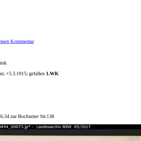
zu
 einen Kommentar
Richter
Henriette
insk
nn; +5.3.1915; gefallen
1.WK
1.6.34 zur Bochumer Str.138