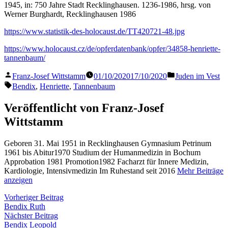
1945, in: 750 Jahre Stadt Recklinghausen. 1236-1986, hrsg. von
Werner Burghardt, Recklinghausen 1986
https://www.statistik-des-holocaust.de/TT420721-48.jpg
https://www.holocaust.cz/de/opferdatenbank/opfer/34858-henriette-
tannenbaum/
Veröffentlicht
Veröffentlicht
Franz-Josef Wittstamm
01/10/2020
17/10/2020
Juden im Vest
von
in
Schlagwörter:
Bendix
,
Henriette
,
Tannenbaum
Veröffentlicht von Franz-Josef
Wittstamm
Geboren 31. Mai 1951 in Recklinghausen Gymnasium Petrinum
1961 bis Abitur1970 Studium der Humanmedizin in Bochum
Approbation 1981 Promotion1982 Facharzt für Innere Medizin,
Kardiologie, Intensivmedizin Im Ruhestand seit 2016
Mehr Beiträge
anzeigen
Beitragsnavigation
Vorheriger
Vorheriger Beitrag
Beitrag:
Bendix Ruth
Nächster
Nächster Beitrag
Beitrag:
Bendix Leopold