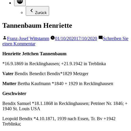
Zurück
Tannenbaum Henriette
Veröffentlicht
Franz-Josef Wittstamm
01/10/2020
17/10/2020
Schreiben Sie
von
zu
einen Kommentar
Tannenbaum
Henriette Jettchen Tannenbaum
Henriette
*16.9.1869 in Recklinghausen; +21.9.1942 in Treblinka
Vater
Bendix Benedict Bendix*1829 Metzger
Mutter
Bertha Kaufmann *1840 + 1929 in Recklinghausen
Geschwister
Bendix Samuel *18.1.1868 in Recklinghausen; Petriner Nr. 1846; +
1940 St. Louis USA
Leopold Bendix *4.10.1871, 1939 nach Essen, Tr. Bv +1942
Treblinka;