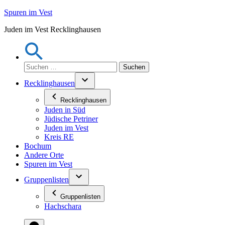
Zum
Spuren im Vest
Inhalt
Juden im Vest Recklinghausen
springen
Suchen
nach:
Recklinghausen
Recklinghausen
Juden in Süd
Jüdische Petriner
Juden im Vest
Kreis RE
Bochum
Andere Orte
Spuren im Vest
Gruppenlisten
Gruppenlisten
Hachschara