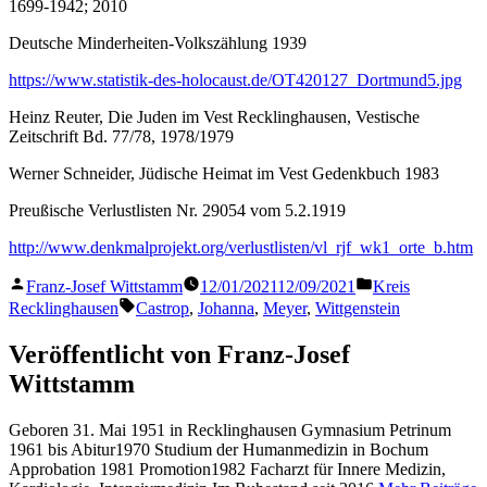
1699-1942; 2010
Deutsche Minderheiten-Volkszählung 1939
https://www.statistik-des-holocaust.de/OT420127_Dortmund5.jpg
Heinz Reuter, Die Juden im Vest Recklinghausen, Vestische
Zeitschrift Bd. 77/78, 1978/1979
Werner Schneider, Jüdische Heimat im Vest Gedenkbuch 1983
Preußische Verlustlisten Nr. 29054 vom 5.2.1919
http://www.denkmalprojekt.org/verlustlisten/vl_rjf_wk1_orte_b.htm
Veröffentlicht
Veröffentlicht
Franz-Josef Wittstamm
12/01/2021
12/09/2021
Kreis
von
in
Schlagwörter:
Recklinghausen
Castrop
,
Johanna
,
Meyer
,
Wittgenstein
Veröffentlicht von Franz-Josef
Wittstamm
Geboren 31. Mai 1951 in Recklinghausen Gymnasium Petrinum
1961 bis Abitur1970 Studium der Humanmedizin in Bochum
Approbation 1981 Promotion1982 Facharzt für Innere Medizin,