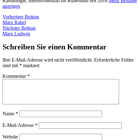
Kardiologie, Intensivmedizin Im Ruhestand seit 2016
Mehr Beiträge
anzeigen
Beitragsnavigation
Vorheriger
Vorheriger Beitrag
Beitrag:
Marx Rahel
Nächster
Nächster Beitrag
Beitrag:
Marx Ludwig
Schreiben Sie einen Kommentar
Ihre E-Mail-Adresse wird nicht veröffentlicht.
Erforderliche Felder
sind mit
*
markiert
Kommentar
*
Name
*
E-Mail-Adresse
*
Website