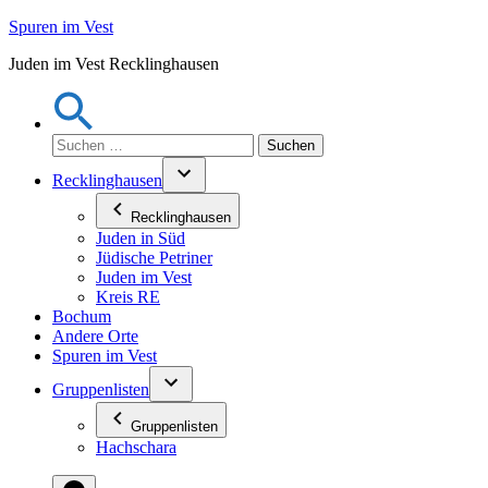
Zum
Spuren im Vest
Inhalt
Juden im Vest Recklinghausen
springen
Suchen
nach:
Recklinghausen
Recklinghausen
Juden in Süd
Jüdische Petriner
Juden im Vest
Kreis RE
Bochum
Andere Orte
Spuren im Vest
Gruppenlisten
Gruppenlisten
Hachschara