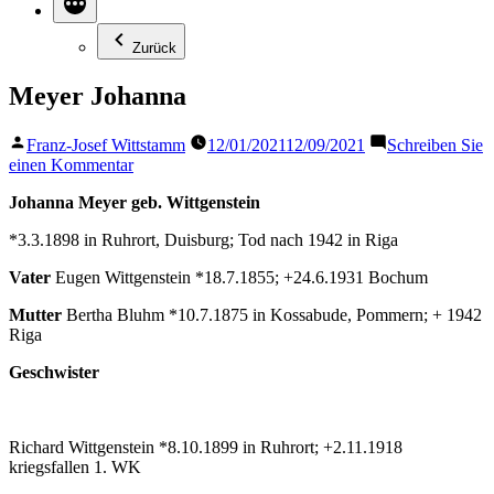
Zurück
Meyer Johanna
Veröffentlicht
Franz-Josef Wittstamm
12/01/2021
12/09/2021
Schreiben Sie
von
zu
einen Kommentar
Meyer
Johanna Meyer geb. Wittgenstein
Johanna
*3.3.1898 in Ruhrort, Duisburg; Tod nach 1942 in Riga
Vater
Eugen Wittgenstein *18.7.1855; +24.6.1931 Bochum
Mutter
Bertha Bluhm *10.7.1875 in Kossabude, Pommern; + 1942
Riga
Geschwister
Richard Wittgenstein *8.10.1899 in Ruhrort; +2.11.1918
kriegsfallen 1. WK