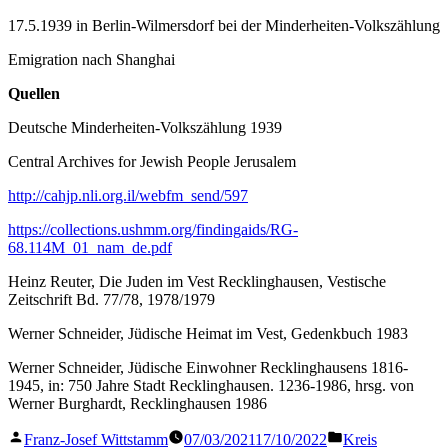
17.5.1939 in Berlin-Wilmersdorf bei der Minderheiten-Volkszählung
Emigration nach Shanghai
Quellen
Deutsche Minderheiten-Volkszählung 1939
Central Archives for Jewish People Jerusalem
http://cahjp.nli.org.il/webfm_send/597
https://collections.ushmm.org/findingaids/RG-
68.114M_01_nam_de.pdf
Heinz Reuter, Die Juden im Vest Recklinghausen, Vestische
Zeitschrift Bd. 77/78, 1978/1979
Werner Schneider, Jüdische Heimat im Vest, Gedenkbuch 1983
Werner Schneider, Jüdische Einwohner Recklinghausens 1816-
1945, in: 750 Jahre Stadt Recklinghausen. 1236-1986, hrsg. von
Werner Burghardt, Recklinghausen 1986
Veröffentlicht
Veröffentlicht
Franz-Josef Wittstamm
07/03/2021
17/10/2022
Kreis