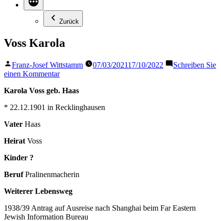
Zurück
Voss Karola
Veröffentlicht
Franz-Josef Wittstamm
07/03/2021
17/10/2022
Schreiben Sie
von
zu
einen Kommentar
Voss
Karola Voss geb. Haas
Karola
* 22.12.1901 in Recklinghausen
Vater
Haas
Heirat
Voss
Kinder ?
Beruf
Pralinenmacherin
Weiterer Lebensweg
1938/39 Antrag auf Ausreise nach Shanghai beim Far Eastern
Jewish Information Bureau