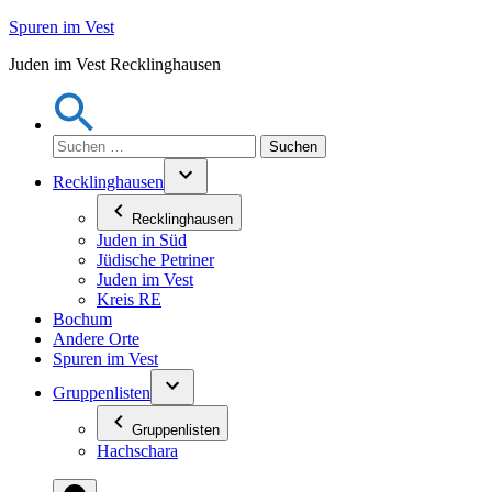
Zum
Spuren im Vest
Inhalt
Juden im Vest Recklinghausen
springen
Suchen
nach:
Recklinghausen
Recklinghausen
Juden in Süd
Jüdische Petriner
Juden im Vest
Kreis RE
Bochum
Andere Orte
Spuren im Vest
Gruppenlisten
Gruppenlisten
Hachschara