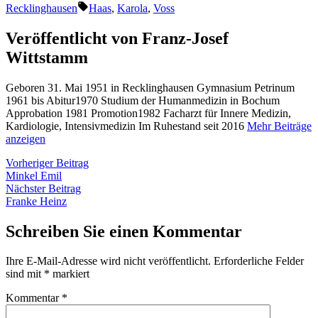
von
in
Schlagwörter:
Recklinghausen
Haas
,
Karola
,
Voss
Veröffentlicht von Franz-Josef
Wittstamm
Geboren 31. Mai 1951 in Recklinghausen Gymnasium Petrinum
1961 bis Abitur1970 Studium der Humanmedizin in Bochum
Approbation 1981 Promotion1982 Facharzt für Innere Medizin,
Kardiologie, Intensivmedizin Im Ruhestand seit 2016
Mehr Beiträge
anzeigen
Beitragsnavigation
Vorheriger
Vorheriger Beitrag
Beitrag:
Minkel Emil
Nächster
Nächster Beitrag
Beitrag:
Franke Heinz
Schreiben Sie einen Kommentar
Ihre E-Mail-Adresse wird nicht veröffentlicht.
Erforderliche Felder
sind mit
*
markiert
Kommentar
*