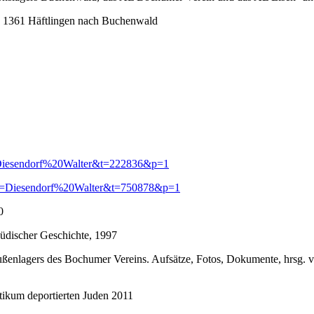
on 1361 Häftlingen nach Buchenwald
1?s=Diesendorf%20Walter&t=222836&p=1
931?s=Diesendorf%20Walter&t=750878&p=1
0
jüdischer Geschichte, 1997
ßenlagers des Bochumer Vereins. Aufsätze, Fotos, Dokumente, hrsg.
tikum deportierten Juden 2011