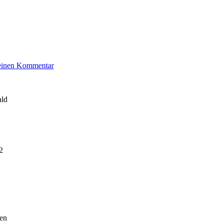
zu
 einen Kommentar
Diesendorf
Walter
ald
2
ien