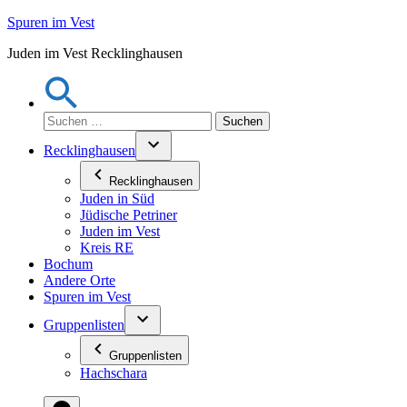
Zum
Spuren im Vest
Inhalt
Juden im Vest Recklinghausen
springen
Suchen
nach:
Recklinghausen
Recklinghausen
Juden in Süd
Jüdische Petriner
Juden im Vest
Kreis RE
Bochum
Andere Orte
Spuren im Vest
Gruppenlisten
Gruppenlisten
Hachschara