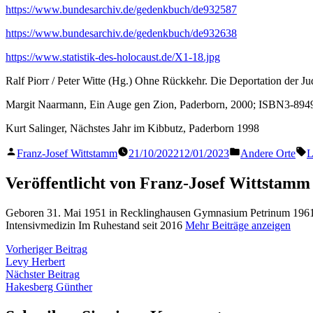
https://www.bundesarchiv.de/gedenkbuch/de932587
https://www.bundesarchiv.de/gedenkbuch/de932638
https://www.statistik-des-holocaust.de/X1-18.jpg
Ralf Piorr / Peter Witte (Hg.) Ohne Rückkehr. Die Deportation der 
Margit Naarmann, Ein Auge gen Zion, Paderborn, 2000; ISBN3-894
Kurt Salinger, Nächstes Jahr im Kibbutz, Paderborn 1998
Veröffentlicht
Veröffentlicht
S
Franz-Josef Wittstamm
21/10/2022
12/01/2023
Andere Orte
L
von
in
Veröffentlicht von Franz-Josef Wittstamm
Geboren 31. Mai 1951 in Recklinghausen Gymnasium Petrinum 1961 
Intensivmedizin Im Ruhestand seit 2016
Mehr Beiträge anzeigen
Beitragsnavigation
Vorheriger
Vorheriger Beitrag
Beitrag:
Levy Herbert
Nächster
Nächster Beitrag
Beitrag:
Hakesberg Günther