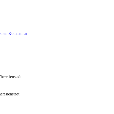
zu
 einen Kommentar
Moses
Rudolf
heresienstadt
eresienstadt