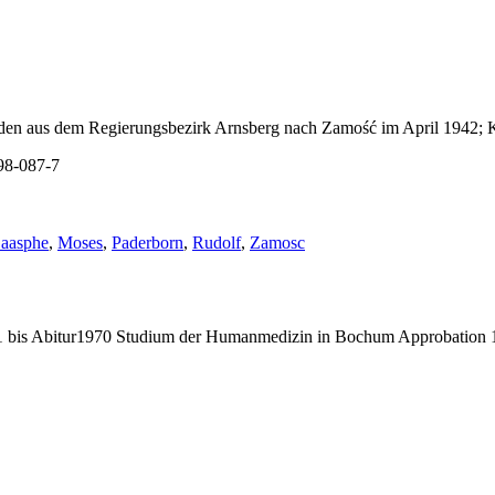
Juden aus dem Regierungsbezirk Arnsberg nach Zamość im April 1942; K
98-087-7
chlagwörter:
aasphe
,
Moses
,
Paderborn
,
Rudolf
,
Zamosc
bis Abitur1970 Studium der Humanmedizin in Bochum Approbation 19