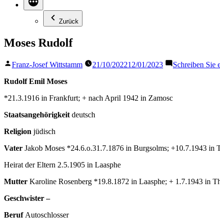
Zurück
Moses Rudolf
Veröffentlicht
Franz-Josef Wittstamm
21/10/2022
12/01/2023
Schreiben Sie
von
Rudolf Emil Moses
*21.3.1916 in Frankfurt; + nach April 1942 in Zamosc
Staatsangehörigkeit
deutsch
Religion
jüdisch
Vater
Jakob Moses *24.6.o.31.7.1876 in Burgsolms; +10.7.1943 in T
Heirat der Eltern 2.5.1905 in Laasphe
Mutter
Karoline Rosenberg *19.8.1872 in Laasphe; + 1.7.1943 in Th
Geschwister –
Beruf
Autoschlosser