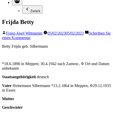
Zurück
Frijda Betty
Veröffentlicht
Franz-Josef Wittstamm
05/02/2023
05/02/2023
Schreiben Sie
von
zu
einen Kommentar
Frijda
Betty Frijda geb. Silbermann
Betty
*18.6.1896 in Meppen; 30.4.1942 nach Zamosc, ✡ Ort und Datum
unbekannt
Staatsangehörigkeit
deutsch
Vater
Heinemann Silbermann *13.2.1864 in Meppen; ✡29.12.1935
in Essen
Mutter
Geschwister