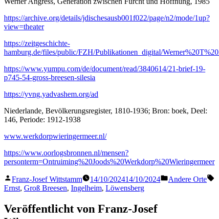
Werner Angress, Generation zwischen Furcht und Hoffnung, 1985
https://archive.org/details/jdischesausb001f022/page/n2/mode/1up?
view=theater
https://zeitgeschichte-
hamburg.de/files/public/FZH/Publikationen_digital/Werner%20
https://www.yumpu.com/de/document/read/3840614/21-brief-19-
p745-54-gross-breesen-silesia
https://yvng.yadvashem.org/ad
Niederlande, Bevölkerungsregister, 1810-1936; Bron: boek, Deel:
146, Periode: 1912-1938
www.werkdorpwieringermeer.nl/
https://www.oorlogsbronnen.nl/mensen?
personterm=Ontruiming%20Joods%20Werkdorp%20Wieringermeer
Veröffentlicht
Veröffentlicht
S
Franz-Josef Wittstamm
14/10/2024
14/10/2024
Andere Orte
von
in
Ernst
,
Groß Breesen
,
Ingelheim
,
Löwensberg
Veröffentlicht von Franz-Josef