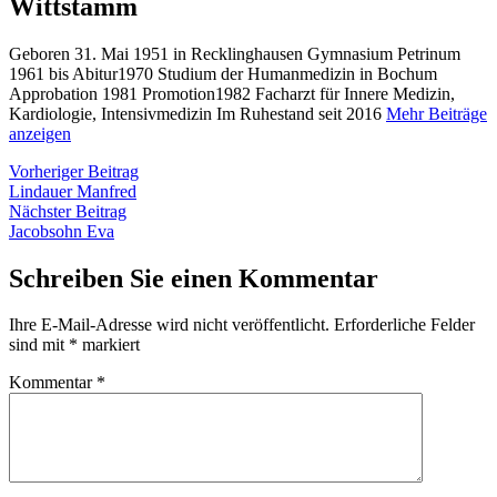
Wittstamm
Geboren 31. Mai 1951 in Recklinghausen Gymnasium Petrinum
1961 bis Abitur1970 Studium der Humanmedizin in Bochum
Approbation 1981 Promotion1982 Facharzt für Innere Medizin,
Kardiologie, Intensivmedizin Im Ruhestand seit 2016
Mehr Beiträge
anzeigen
Beitragsnavigation
Vorheriger
Vorheriger Beitrag
Beitrag:
Lindauer Manfred
Nächster
Nächster Beitrag
Beitrag:
Jacobsohn Eva
Schreiben Sie einen Kommentar
Ihre E-Mail-Adresse wird nicht veröffentlicht.
Erforderliche Felder
sind mit
*
markiert
Kommentar
*