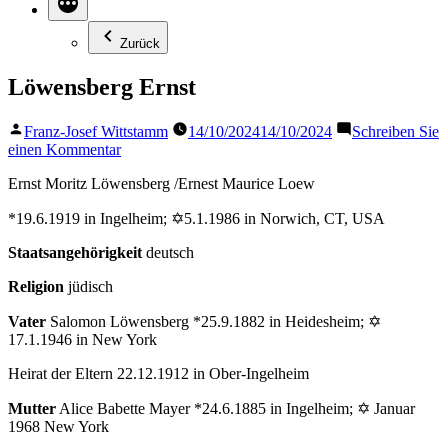
Zurück
Löwensberg Ernst
Veröffentlicht
Franz-Josef Wittstamm
14/10/2024
14/10/2024
Schreiben Sie
von
zu
einen Kommentar
Löwensberg
Ernst Moritz Löwensberg /Ernest Maurice Loew
Ernst
*19.6.1919 in Ingelheim; ✡5.1.1986 in Norwich, CT, USA
Staatsangehörigkeit
deutsch
Religion
jüdisch
Vater
Salomon Löwensberg *25.9.1882 in Heidesheim; ✡
17.1.1946 in New York
Heirat der Eltern 22.12.1912 in Ober-Ingelheim
Mutter
Alice Babette Mayer *24.6.1885 in Ingelheim; ✡ Januar
1968 New York