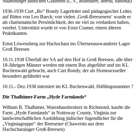
Staatsbürger jüdischen Glaubens (
C.V.,
assimiliert, liberal, national)
1936-1939 Curt „Bo“ Bondy Lagerleiter und pädagogischer Leiter,
auf Bitten von Leo Baeck; von vielen ‚Groß-Breesenern‘ wurde er
als charismatische Persönlichkeit, der sie viel zu verdanken haben,
verehrt. Unterstützt wurde er von Ernst Cramer, einem älteren
Praktikanten.
Ernst Löwensberg zur Hachschara ins Überseeauswanderer Lager
Groß Breesen
10.11.1938 Überfall der SA auf den Hof in Groß Breesen, alle über
18-Jährigen Männer werden mit einem Bus abgeführt und ins KL
Buchenwald gebracht, auch Curt Bondy, der als Homosexueller
besonders gefährdet war
10.11.- Dez.1938 interniert im KL Buchenwald, Häftlingsnummer ?
Die Thalhimer-Farm „Hyde Farmlands“
William B. Thalhimer, Warenhausbesitzer in Richmond, kaufte die
Farm „Hyde Farmlands“ in Nottoway County, Virginia zur
landwirtschaftlichen Ausbildung jüdischer Jugendlicher für die
„Virginiagruppe“ der Breesener (Chawerim aus dem
Hachscharalager Groß-Breesen)