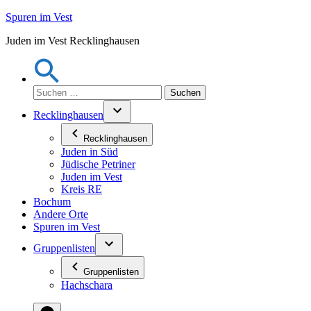
Zum
Spuren im Vest
Inhalt
Juden im Vest Recklinghausen
springen
Suchen
nach:
Recklinghausen
Recklinghausen
Juden in Süd
Jüdische Petriner
Juden im Vest
Kreis RE
Bochum
Andere Orte
Spuren im Vest
Gruppenlisten
Gruppenlisten
Hachschara