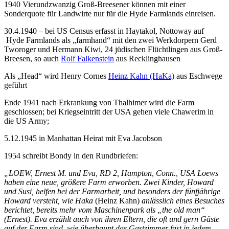
1940 Vierundzwanzig Groß-Breesener können mit einer
Sonderquote für Landwirte nur für die Hyde Farmlands einreisen.
30.4.1940 – bei US Census erfasst in Haytakol, Nottoway auf
Hyde Farmlands als „farmhand“ mit den zwei Werkdorpern Gerd
Tworoger und Hermann Kiwi, 24 jüdischen Flüchtlingen aus Groß-
Breesen, so auch
Rolf Falkenstein
aus Recklinghausen
Als „Head“ wird Henry Cornes
Heinz Kahn (HaKa)
aus Eschwege
geführt
Ende 1941 nach Erkrankung von Thalhimer wird die Farm
geschlossen; bei Kriegseintritt der USA gehen viele Chawerim in
die US Army;
5.12.1945 in Manhattan Heirat mit Eva Jacobson
1954 schreibt Bondy in den Rundbriefen:
„LOEW, Ernest M. und Eva, RD 2, Hampton, Conn., USA Loews
haben eine neue, größere Farm erworben. Zwei Kinder, Howard
und Susi, helfen bei der Farmarbeit, und besonders der fünfjährige
Howard versteht, wie Haka
(Heinz Kahn)
anlässlich eines Besuches
berichtet, bereits mehr vom Maschinenpark als „the old man“
(Ernest). Eva erzählt auch von ihren Eltern, die oft und gern Gäste
auf der Farm sind, wie überhaupt das Gastzimmer fast in jedem