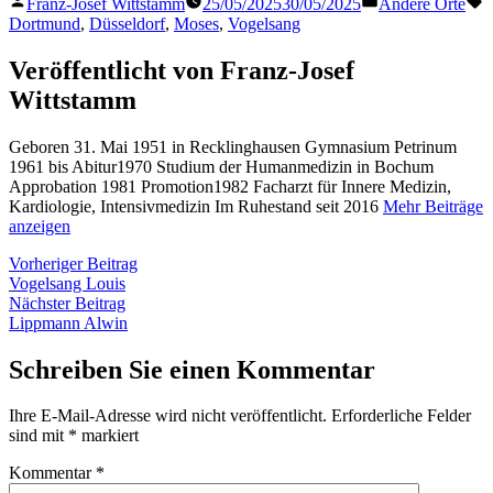
Veröffentlicht
Veröffentlicht
S
Franz-Josef Wittstamm
25/05/2025
30/05/2025
Andere Orte
von
in
Dortmund
,
Düsseldorf
,
Moses
,
Vogelsang
Veröffentlicht von Franz-Josef
Wittstamm
Geboren 31. Mai 1951 in Recklinghausen Gymnasium Petrinum
1961 bis Abitur1970 Studium der Humanmedizin in Bochum
Approbation 1981 Promotion1982 Facharzt für Innere Medizin,
Kardiologie, Intensivmedizin Im Ruhestand seit 2016
Mehr Beiträge
anzeigen
Beitragsnavigation
Vorheriger
Vorheriger Beitrag
Beitrag:
Vogelsang Louis
Nächster
Nächster Beitrag
Beitrag:
Lippmann Alwin
Schreiben Sie einen Kommentar
Ihre E-Mail-Adresse wird nicht veröffentlicht.
Erforderliche Felder
sind mit
*
markiert
Kommentar
*