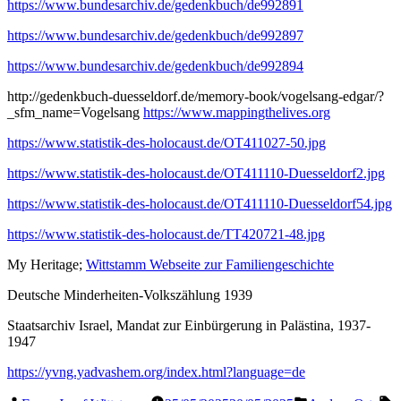
https://www.bundesarchiv.de/gedenkbuch/de992891
https://www.bundesarchiv.de/gedenkbuch/de992897
https://www.bundesarchiv.de/gedenkbuch/de992894
http://gedenkbuch-duesseldorf.de/memory-book/vogelsang-edgar/?
_sfm_name=Vogelsang
https://www.mappingthelives.org
https://www.statistik-des-holocaust.de/OT411027-50.jpg
https://www.statistik-des-holocaust.de/OT411110-Duesseldorf2.jpg
https://www.statistik-des-holocaust.de/OT411110-Duesseldorf54.jpg
https://www.statistik-des-holocaust.de/TT420721-48.jpg
My Heritage;
Wittstamm Webseite zur Familiengeschichte
Deutsche Minderheiten-Volkszählung 1939
Staatsarchiv Israel, Mandat zur Einbürgerung in Palästina, 1937-
1947
https://yvng.yadvashem.org/index.html?language=de