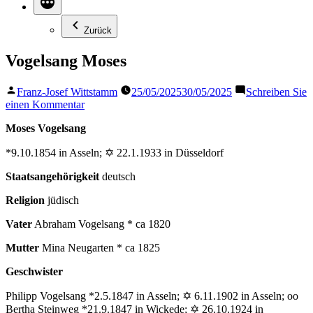
Zurück
Vogelsang Moses
Veröffentlicht
Franz-Josef Wittstamm
25/05/2025
30/05/2025
Schreiben Sie
von
zu
einen Kommentar
Vogelsang
Moses Vogelsang
Moses
*9.10.1854 in Asseln; ✡ 22.1.1933 in Düsseldorf
Staatsangehörigkeit
deutsch
Religion
jüdisch
Vater
Abraham Vogelsang * ca 1820
Mutter
Mina Neugarten * ca 1825
Geschwister
Philipp Vogelsang *2.5.1847 in Asseln; ✡ 6.11.1902 in Asseln; oo
Bertha Steinweg *21.9.1847 in Wickede; ✡ 26.10.1924 in