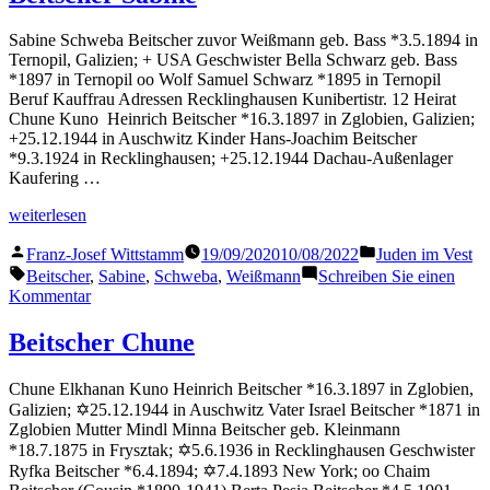
Joachi
Sabine Schweba Beitscher zuvor Weißmann geb. Bass *3.5.1894 in
Ternopil, Galizien; + USA Geschwister Bella Schwarz geb. Bass
*1897 in Ternopil oo Wolf Samuel Schwarz *1895 in Ternopil
Beruf Kauffrau Adressen Recklinghausen Kunibertistr. 12 Heirat
Chune Kuno Heinrich Beitscher *16.3.1897 in Zglobien, Galizien;
+25.12.1944 in Auschwitz Kinder Hans-Joachim Beitscher
*9.3.1924 in Recklinghausen; +25.12.1944 Dachau-Außenlager
Kaufering …
„Beitscher
weiterlesen
Sabine“
Veröffentlicht
Veröffentlicht
Franz-Josef Wittstamm
19/09/2020
10/08/2022
Juden im Vest
von
in
Schlagwörter:
Beitscher
,
Sabine
,
Schweba
,
Weißmann
Schreiben Sie einen
zu
Kommentar
Beitscher
Sabine
Beitscher Chune
Chune Elkhanan Kuno Heinrich Beitscher *16.3.1897 in Zglobien,
Galizien; ✡25.12.1944 in Auschwitz Vater Israel Beitscher *1871 in
Zglobien Mutter Mindl Minna Beitscher geb. Kleinmann
*18.7.1875 in Frysztak; ✡5.6.1936 in Recklinghausen Geschwister
Ryfka Beitscher *6.4.1894; ✡7.4.1893 New York; oo Chaim