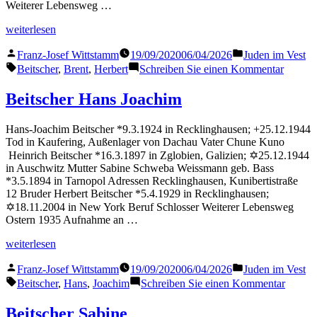
Weiterer Lebensweg …
„Beitscher
weiterlesen
Herbert“
Veröffentlicht
Veröffentlicht
Franz-Josef Wittstamm
19/09/2020
06/04/2026
Juden im Vest
von
in
Schlagwörter:
zu
Beitscher
,
Brent
,
Herbert
Schreiben Sie einen Kommentar
Beitsch
Herbert
Beitscher Hans Joachim
Hans-Joachim Beitscher *9.3.1924 in Recklinghausen; +25.12.1944
Tod in Kaufering, Außenlager von Dachau Vater Chune Kuno
Heinrich Beitscher *16.3.1897 in Zglobien, Galizien; ✡25.12.1944
in Auschwitz Mutter Sabine Schweba Weissmann geb. Bass
*3.5.1894 in Tarnopol Adressen Recklinghausen, Kunibertistraße
12 Bruder Herbert Beitscher *5.4.1929 in Recklinghausen;
✡18.11.2004 in New York Beruf Schlosser Weiterer Lebensweg
Ostern 1935 Aufnahme an …
„Beitscher
weiterlesen
Hans
Veröffentlicht
Veröffentlicht
Joachim“
Franz-Josef Wittstamm
19/09/2020
06/04/2026
Juden im Vest
von
in
Schlagwörter:
zu
Beitscher
,
Hans
,
Joachim
Schreiben Sie einen Kommentar
Beitsch
Hans
Beitscher Sabine