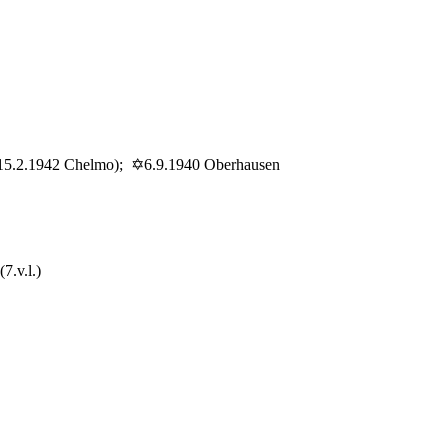
 ✡15.2.1942 Chelmo); ✡6.9.1940 Oberhausen
7.v.l.)