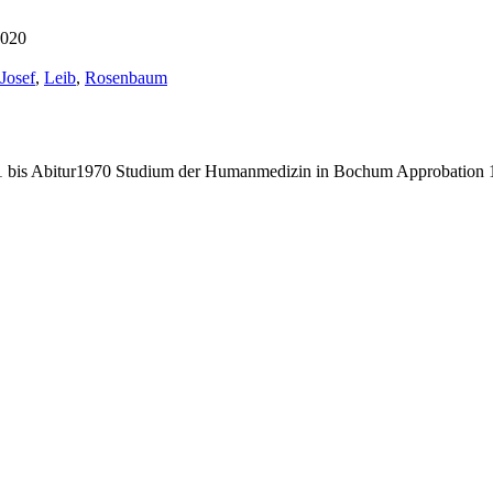
2020
Schlagwörter:
Josef
,
Leib
,
Rosenbaum
bis Abitur1970 Studium der Humanmedizin in Bochum Approbation 19