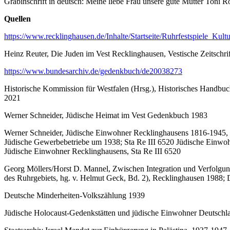
Grabinschrift in deutsch: Meine liebe Frau unsere gute Mutter Toni
Quellen
https://www.recklinghausen.de/Inhalte/Startseite/Ruhrfestspiele_
Heinz Reuter, Die Juden im Vest Recklinghausen, Vestische Zeitschri
https://www.bundesarchiv.de/gedenkbuch/de20038273
Historische Kommission für Westfalen (Hrsg.), Historisches Handbuc
2021
Werner Schneider, Jüdische Heimat im Vest Gedenkbuch 1983
Werner Schneider, Jüdische Einwohner Recklinghausens 1816-1945, i
Jüdische Gewerbebetriebe um 1938; Sta Re III 6520 Jüdische Einwohn
Jüdische Einwohner Recklinghausens, Sta Re III 6520
Georg Möllers/Horst D. Mannel, Zwischen Integration und Verfolg
des Ruhrgebiets, hg. v. Helmut Geck, Bd. 2), Recklinghausen 1988;
Deutsche Minderheiten-Volkszählung 1939
Jüdische Holocaust-Gedenkstätten und jüdische Einwohner Deutsch