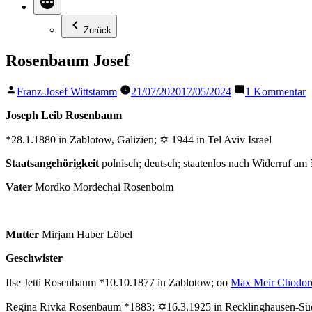
Zurück
Rosenbaum Josef
Veröffentlicht
z
Franz-Josef Wittstamm
21/07/2020
17/05/2024
1 Kommentar
von
R
J
Joseph Leib Rosenbaum
*28.1.1880 in Zablotow, Galizien; ✡ 1944 in Tel Aviv Israel
Staatsangehörigkeit
polnisch; deutsch; staatenlos nach Widerruf am
Vater
Mordko Mordechai Rosenboim
Mutter
Mirjam Haber Löbel
Geschwister
Ilse Jetti Rosenbaum *10.10.1877 in Zablotow; oo
Max Meir Chodor
Regina Rivka Rosenbaum *1883; ✡16.3.1925 in Recklinghausen-Süd