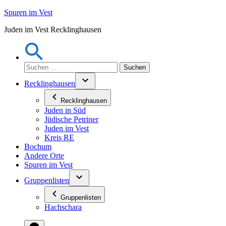
Zum
Spuren im Vest
Inhalt
Juden im Vest Recklinghausen
springen
Suchen
nach:
Recklinghausen
Recklinghausen
Juden in Süd
Jüdische Petriner
Juden im Vest
Kreis RE
Bochum
Andere Orte
Spuren im Vest
Gruppenlisten
Gruppenlisten
Hachschara