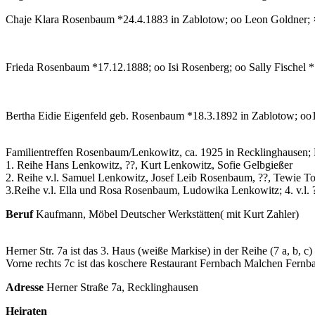
Chaje Klara Rosenbaum *24.4.1883 in Zablotow; oo Leon Goldner; 
Frieda Rosenbaum *17.12.1888; oo Isi Rosenberg; oo Sally Fischel *
Bertha Eidie Eigenfeld geb. Rosenbaum *18.3.1892 in Zablotow; oo
Familientreffen Rosenbaum/Lenkowitz, ca. 1925 in Recklinghausen; Fri
1. Reihe Hans Lenkowitz, ??, Kurt Lenkowitz, Sofie Gelbgießer
2. Reihe v.l. Samuel Lenkowitz, Josef Leib Rosenbaum, ??, Tewie 
3.Reihe v.l. Ella und Rosa Rosenbaum, Ludowika Lenkowitz; 4. v.l. ?
Beruf
Kaufmann, Möbel Deutscher Werkstätten( mit Kurt Zahler)
Herner Str. 7a ist das 3. Haus (weiße Markise) in der Reihe (7 a, b, c
Vorne rechts 7c ist das koschere Restaurant Fernbach Malchen Fernb
Adresse
Herner Straße 7a, Recklinghausen
Heiraten