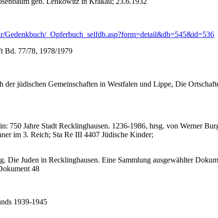
 Rosenbaum geb. Lenkowitz in Krakau; 23.6.1932
Kultur/Gedenkbuch/_Opferbuch_selfdb.asp?form=detail&db=545&id=536
ft Bd. 77/78, 1978/1979
h der jüdischen Gemeinschaften in Westfalen und Lippe, Die Ortschaft
n: 750 Jahre Stadt Recklinghausen. 1236-1986, hrsg. von Werner Burgh
er im 3. Reich; Sta Re III 4407 Jüdische Kinder;
ung. Die Juden in Recklinghausen. Eine Sammlung ausgewählter Doku
 Dokument 48
lands 1939-1945