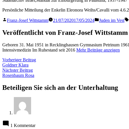
Staatsarchiv Israel,Mandat zur Einbürgerung in Palästina, 1937-1947
Persönliche Mitteilung der Enkelin Eleonora Weihs/Cavalli vom 4.6.
Veröffentlicht
Veröffentlicht
Franz-Josef Wittstamm
21/07/2020
17/05/2024
Juden im Vest
von
in
Veröffentlicht von Franz-Josef Wittstamm
Geboren 31. Mai 1951 in Recklinghausen Gymnasium Petrinum 1961 
Intensivmedizin Im Ruhestand seit 2016
Mehr Beiträge anzeigen
Beitragsnavigation
Vorheriger
Vorheriger Beitrag
Beitrag:
Goldner Klara
Nächster
Nächster Beitrag
Beitrag:
Rosenbaum Rosa
Beteiligen Sie sich an der Unterhaltung
1 Kommentar