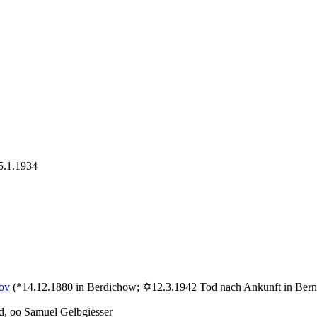
u
osenbaum
osef
 5.1.1934
ov
(*14.12.1880 in Berdichow; ✡12.3.1942 Tod nach Ankunft in Ber
, oo Samuel Gelbgiesser