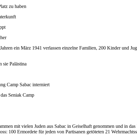
latz zu haben
nterkunft
ppt
cher
18 Jahren ein März 1941 verlassen einzelne Familien, 200 Kinder und Ju
 sie Palästina
ung Camp Sabac interniert
n das Seniak Camp
ammen mit vielen Juden aus Sabac in Geiselhaft genommen und in das
oss: 100 Ermordete für jeden von Partisanen getöteten 21 Wehrmachtss