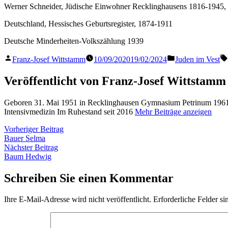
Werner Schneider, Jüdische Einwohner Recklinghausens 1816-1945, i
Deutschland, Hessisches Geburtsregister, 1874-1911
Deutsche Minderheiten-Volkszählung 1939
Veröffentlicht
Veröffentlicht
Franz-Josef Wittstamm
10/09/2020
19/02/2024
Juden im Vest
von
in
Veröffentlicht von Franz-Josef Wittstamm
Geboren 31. Mai 1951 in Recklinghausen Gymnasium Petrinum 1961 
Intensivmedizin Im Ruhestand seit 2016
Mehr Beiträge anzeigen
Beitragsnavigation
Vorheriger
Vorheriger Beitrag
Beitrag:
Bauer Selma
Nächster
Nächster Beitrag
Beitrag:
Baum Hedwig
Schreiben Sie einen Kommentar
Ihre E-Mail-Adresse wird nicht veröffentlicht.
Erforderliche Felder si