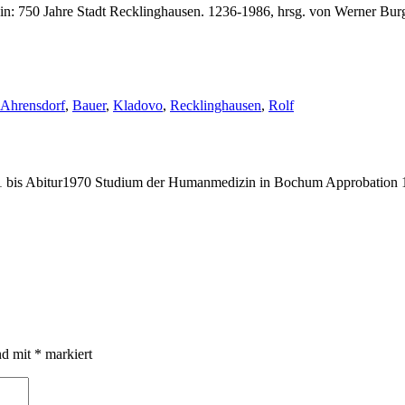
n: 750 Jahre Stadt Recklinghausen. 1236-1986, hrsg. von Werner Bur
Schlagwörter:
Ahrensdorf
,
Bauer
,
Kladovo
,
Recklinghausen
,
Rolf
bis Abitur1970 Studium der Humanmedizin in Bochum Approbation 19
nd mit
*
markiert