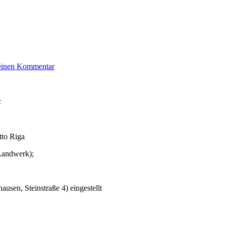
zu
 einen Kommentar
Bauer
Rolf
c
to Riga
(Landwerk);
usen, Steinstraße 4) eingestellt