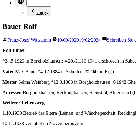
Zurück
Bauer Rolf
Veröffentlicht
Franz-Josef Wittstamm
10/09/2020
19/02/2024
Schreiben Sie
von
Rolf Bauer
*24.5.1920 in Borgholzhausen; ✡20./21.10.1941 erschossen in Saba
Vater
Max
Bauer *4.12.1884 in Schotten; ✡1942 in Riga
Mutter
Selma Weinberg *12.8.1883 in Borgholzhausen; ✡1942 Ghet
Adressen
Borgholzhausen; Recklinghausen, Steinstr.4; Ahrensdorf 
Weiterer Lebensweg
1.10.1938 Betrieb der Eltern (Leinen- und Wäschegeschäft, Recklingha
10.11.1938 verhaftet im Novemberpogrom