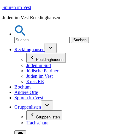
Zum
Spuren im Vest
Inhalt
Juden im Vest Recklinghausen
springen
Suchen
nach:
Recklinghausen
Recklinghausen
Juden in Süd
Jüdische Petriner
Juden im Vest
Kreis RE
Bochum
Andere Orte
Spuren im Vest
Gruppenlisten
Gruppenlisten
Hachschara