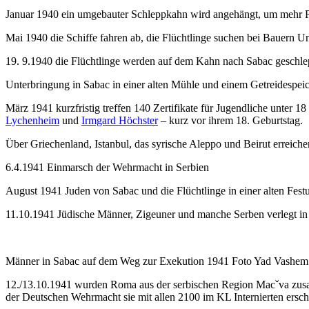
Januar 1940 ein umgebauter Schleppkahn wird angehängt, um mehr P
Mai 1940 die Schiffe fahren ab, die Flüchtlinge suchen bei Bauern U
19. 9.1940 die Flüchtlinge werden auf dem Kahn nach Sabac geschle
Unterbringung in Sabac in einer alten Mühle und einem Getreidespei
März 1941 kurzfristig treffen 140 Zertifikate für Jugendliche unter 
Lychenheim
und
Irmgard Höchster
– kurz vor ihrem 18. Geburtstag.
Über Griechenland, Istanbul, das syrische Aleppo und Beirut erreichen
6.4.1941 Einmarsch der Wehrmacht in Serbien
August 1941 Juden von Sabac und die Flüchtlinge in einer alten Fest
11.10.1941 Jüdische Männer, Zigeuner und manche Serben verlegt i
Männer in Sabac auf dem Weg zur Exekution 1941 Foto Yad Vashem
12./13.10.1941 wurden Roma aus der serbischen Region Macˇva zus
der Deutschen Wehrmacht sie mit allen 2100 im KL Internierten ersch