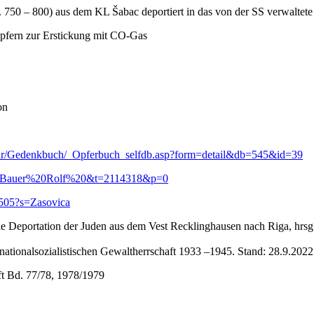
 750 – 800) aus dem KL Šabac deportiert in das von der SS verwaltete
Opfern zur Erstickung mit CO-Gas
on
Kultur/Gedenkbuch/_Opferbuch_selfdb.asp?form=detail&db=545&id=39
719?s=Bauer%20Rolf%20&t=2114318&p=0
98505?s=Zasovica
 Deportation der Juden aus dem Vest Recklinghausen nach Riga, hrsg.
ationalsozialistischen Gewaltherrschaft 1933 –1945. Stand: 28.9.2022
ft Bd. 77/78, 1978/1979