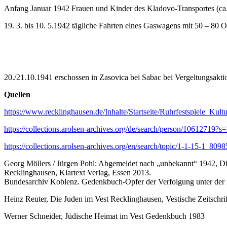
Anfang Januar 1942 Frauen und Kinder des Kladovo-Transportes (ca.
19. 3. bis 10. 5.1942 tägliche Fahrten eines Gaswagens mit 50 – 80 
20./21.10.1941 erschossen in Zasovica bei Sabac bei Vergeltungsakti
Quellen
https://www.recklinghausen.de/Inhalte/Startseite/Ruhrfestspiele_
https://collections.arolsen-archives.org/de/search/person/10612
https://collections.arolsen-archives.org/en/search/topic/1-1-15-1_80
Georg Möllers / Jürgen Pohl: Abgemeldet nach „unbekannt“ 1942, Die
Recklinghausen, Klartext Verlag, Essen 2013.
Bundesarchiv Koblenz. Gedenkbuch-Opfer der Verfolgung unter der n
Heinz Reuter, Die Juden im Vest Recklinghausen, Vestische Zeitschri
Werner Schneider, Jüdische Heimat im Vest Gedenkbuch 1983