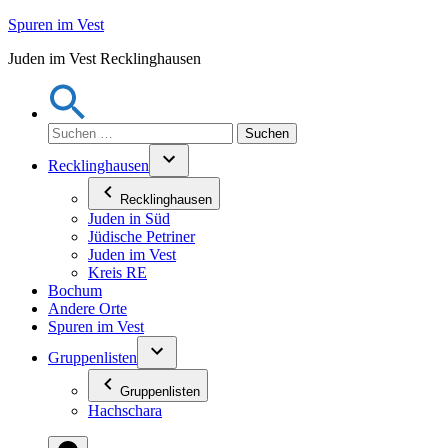
Zum
Spuren im Vest
Inhalt
Juden im Vest Recklinghausen
springen
Suchen
nach:
Recklinghausen
Recklinghausen
Juden in Süd
Jüdische Petriner
Juden im Vest
Kreis RE
Bochum
Andere Orte
Spuren im Vest
Gruppenlisten
Gruppenlisten
Hachschara