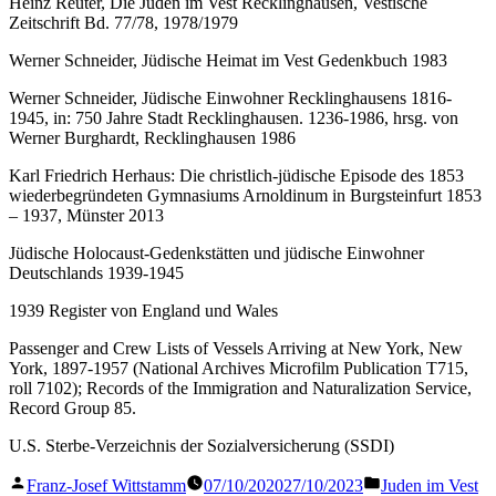
Heinz Reuter, Die Juden im Vest Recklinghausen, Vestische
Zeitschrift Bd. 77/78, 1978/1979
Werner Schneider, Jüdische Heimat im Vest Gedenkbuch 1983
Werner Schneider, Jüdische Einwohner Recklinghausens 1816-
1945, in: 750 Jahre Stadt Recklinghausen. 1236-1986, hrsg. von
Werner Burghardt, Recklinghausen 1986
Karl Friedrich Herhaus: Die christlich-jüdische Episode des 1853
wiederbegründeten Gymnasiums Arnoldinum in Burgsteinfurt 1853
– 1937, Münster 2013
Jüdische Holocaust-Gedenkstätten und jüdische Einwohner
Deutschlands 1939-1945
1939 Register von England und Wales
Passenger and Crew Lists of Vessels Arriving at New York, New
York, 1897-1957 (National Archives Microfilm Publication T715,
roll 7102); Records of the Immigration and Naturalization Service,
Record Group 85.
U.S. Sterbe-Verzeichnis der Sozialversicherung (SSDI)
Veröffentlicht
Veröffentlicht
Franz-Josef Wittstamm
07/10/2020
27/10/2023
Juden im Vest