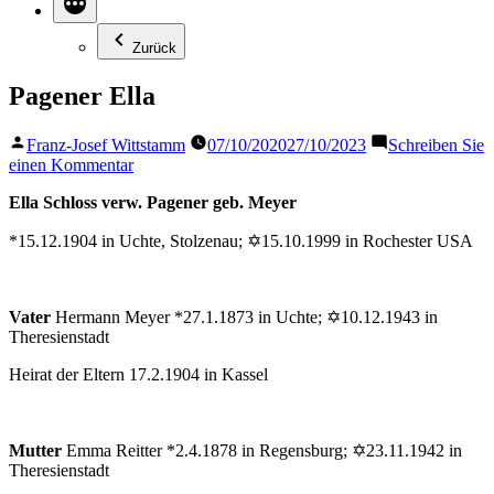
Zurück
Pagener Ella
Veröffentlicht
Franz-Josef Wittstamm
07/10/2020
27/10/2023
Schreiben Sie
von
zu
einen Kommentar
Pagener
Ella Schloss verw. Pagener geb. Meyer
Ella
*15.12.1904 in Uchte, Stolzenau; ✡15.10.1999 in Rochester USA
Vater
Hermann Meyer *27.1.1873 in Uchte; ✡10.12.1943 in
Theresienstadt
Heirat der Eltern 17.2.1904 in Kassel
Mutter
Emma Reitter *2.4.1878 in Regensburg; ✡23.11.1942 in
Theresienstadt