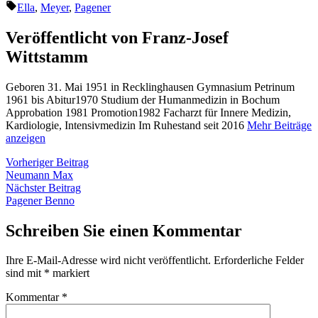
von
in
Schlagwörter:
Ella
,
Meyer
,
Pagener
Veröffentlicht von Franz-Josef
Wittstamm
Geboren 31. Mai 1951 in Recklinghausen Gymnasium Petrinum
1961 bis Abitur1970 Studium der Humanmedizin in Bochum
Approbation 1981 Promotion1982 Facharzt für Innere Medizin,
Kardiologie, Intensivmedizin Im Ruhestand seit 2016
Mehr Beiträge
anzeigen
Beitragsnavigation
Vorheriger
Vorheriger Beitrag
Beitrag:
Neumann Max
Nächster
Nächster Beitrag
Beitrag:
Pagener Benno
Schreiben Sie einen Kommentar
Ihre E-Mail-Adresse wird nicht veröffentlicht.
Erforderliche Felder
sind mit
*
markiert
Kommentar
*