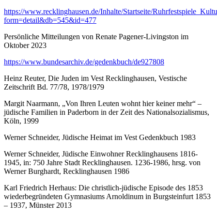
https://www.recklinghausen.de/Inhalte/Startseite/Ruhrfestspiele_Ku
form=detail&db=545&id=477
Persönliche Mitteilungen von Renate Pagener-Livingston im
Oktober 2023
https://www.bundesarchiv.de/gedenkbuch/de927808
Heinz Reuter, Die Juden im Vest Recklinghausen, Vestische
Zeitschrift Bd. 77/78, 1978/1979
Margit Naarmann, „Von Ihren Leuten wohnt hier keiner mehr“ –
jüdische Familien in Paderborn in der Zeit des Nationalsozialismus,
Köln, 1999
Werner Schneider, Jüdische Heimat im Vest Gedenkbuch 1983
Werner Schneider, Jüdische Einwohner Recklinghausens 1816-
1945, in: 750 Jahre Stadt Recklinghausen. 1236-1986, hrsg. von
Werner Burghardt, Recklinghausen 1986
Karl Friedrich Herhaus: Die christlich-jüdische Episode des 1853
wiederbegründeten Gymnasiums Arnoldinum in Burgsteinfurt 1853
– 1937, Münster 2013