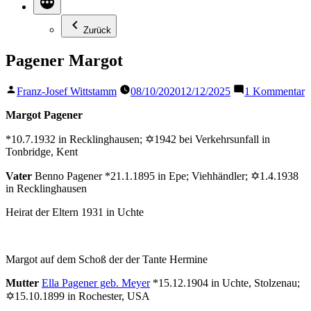
Zurück
Pagener Margot
Veröffentlicht
z
Franz-Josef Wittstamm
08/10/2020
12/12/2025
1 Kommentar
von
P
M
Margot Pagener
*10.7.1932 in Recklinghausen; ✡1942 bei Verkehrsunfall in
Tonbridge, Kent
Vater
Benno Pagener *21.1.1895 in Epe; Viehhändler; ✡1.4.1938
in Recklinghausen
Heirat der Eltern 1931 in Uchte
Margot auf dem Schoß der der Tante Hermine
Mutter
Ella Pagener geb. Meyer
*15.12.1904 in Uchte, Stolzenau;
✡15.10.1899 in Rochester, USA