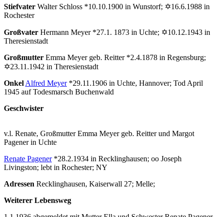
Stiefvater
Walter Schloss *10.10.1900 in Wunstorf; ✡16.6.1988 in
Rochester
Großvater
Hermann Meyer *27.1. 1873 in Uchte; ✡10.12.1943 in
Theresienstadt
Großmutter
Emma Meyer geb. Reitter *2.4.1878 in Regensburg;
✡23.11.1942 in Theresienstadt
Onkel
Alfred Meyer
*29.11.1906 in Uchte, Hannover; Tod April
1945 auf Todesmarsch Buchenwald
Geschwister
v.l. Renate, Großmutter Emma Meyer geb. Reitter und Margot
Pagener in Uchte
Renate Pagener
*28.2.1934 in Recklinghausen; oo Joseph
Livingston; lebt in Rochester; NY
Adressen
Recklinghausen, Kaiserwall 27; Melle;
Weiterer Lebensweg
1.1.1936 abgemeldet mit Mutter Ella und Schwester Renate Pagener