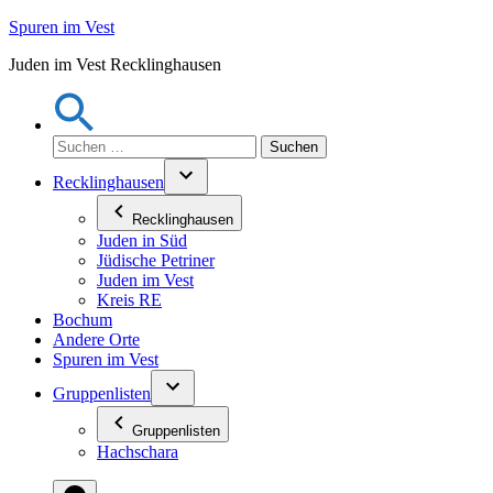
Zum
Spuren im Vest
Inhalt
Juden im Vest Recklinghausen
springen
Suchen
nach:
Recklinghausen
Recklinghausen
Juden in Süd
Jüdische Petriner
Juden im Vest
Kreis RE
Bochum
Andere Orte
Spuren im Vest
Gruppenlisten
Gruppenlisten
Hachschara