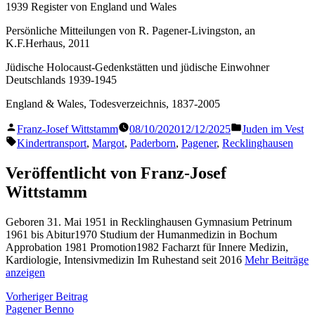
1939 Register von England und Wales
Persönliche Mitteilungen von R. Pagener-Livingston, an
K.F.Herhaus, 2011
Jüdische Holocaust-Gedenkstätten und jüdische Einwohner
Deutschlands 1939-1945
England & Wales, Todesverzeichnis, 1837-2005
Veröffentlicht
Veröffentlicht
Franz-Josef Wittstamm
08/10/2020
12/12/2025
Juden im Vest
von
in
Schlagwörter:
Kindertransport
,
Margot
,
Paderborn
,
Pagener
,
Recklinghausen
Veröffentlicht von Franz-Josef
Wittstamm
Geboren 31. Mai 1951 in Recklinghausen Gymnasium Petrinum
1961 bis Abitur1970 Studium der Humanmedizin in Bochum
Approbation 1981 Promotion1982 Facharzt für Innere Medizin,
Kardiologie, Intensivmedizin Im Ruhestand seit 2016
Mehr Beiträge
anzeigen
Beitragsnavigation
Vorheriger
Vorheriger Beitrag
Beitrag:
Pagener Benno