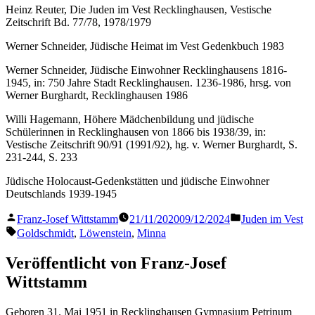
Heinz Reuter, Die Juden im Vest Recklinghausen, Vestische
Zeitschrift Bd. 77/78, 1978/1979
Werner Schneider, Jüdische Heimat im Vest Gedenkbuch 1983
Werner Schneider, Jüdische Einwohner Recklinghausens 1816-
1945, in: 750 Jahre Stadt Recklinghausen. 1236-1986, hrsg. von
Werner Burghardt, Recklinghausen 1986
Willi Hagemann, Höhere Mädchenbildung und jüdische
Schülerinnen in Recklinghausen von 1866 bis 1938/39, in:
Vestische Zeitschrift 90/91 (1991/92), hg. v. Werner Burghardt, S.
231-244, S. 233
Jüdische Holocaust-Gedenkstätten und jüdische Einwohner
Deutschlands 1939-1945
Veröffentlicht
Veröffentlicht
Franz-Josef Wittstamm
21/11/2020
09/12/2024
Juden im Vest
von
in
Schlagwörter:
Goldschmidt
,
Löwenstein
,
Minna
Veröffentlicht von Franz-Josef
Wittstamm
Geboren 31. Mai 1951 in Recklinghausen Gymnasium Petrinum