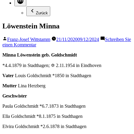
Zurück
Löwenstein Minna
Veröffentlicht
Franz-Josef Wittstamm
21/11/2020
09/12/2024
Schreiben Sie
von
zu
einen Kommentar
Löwenstein
Minna Löwenstein geb. Goldschmidt
Minna
*4.4.1879 in Stadthagen; ✡ 2.11.1954 in Eindhoven
Vater
Louis Goldschmidt *1850 in Stadthagen
Mutter
Lina Herzberg
Geschwister
Paula Goldschmidt *6.7.1873 in Stadthagen
Ella Goldschmidt *8.1.1875 in Stadthagen
Elvira Goldschmidt *2.6.1878 in Stadthagen