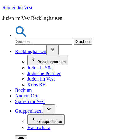
Zum
Spuren im Vest
Inhalt
Juden im Vest Recklinghausen
springen
Suchen
nach:
Recklinghausen
Recklinghausen
Juden in Süd
Jüdische Petriner
Juden im Vest
Kreis RE
Bochum
Andere Orte
Spuren im Vest
Gruppenlisten
Gruppenlisten
Hachschara