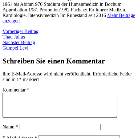
1961 bis Abitur1970 Studium der Humanmedizin in Bochum
Approbation 1981 Promotion1982 Facharzt für Innere Medizin,
Kardiologie, Intensivmedizin Im Ruhestand seit 2016
Mehr Beiträge
anzeigen
Beitragsnavigation
Vorheriger
Vorheriger Beitrag
Beitrag:
Thau Julius
Nächster
Nächster Beitrag
Beitrag:
Gumpel Levi
Schreiben Sie einen Kommentar
Ihre E-Mail-Adresse wird nicht veröffentlicht.
Erforderliche Felder
sind mit
*
markiert
Kommentar
*
Name
*