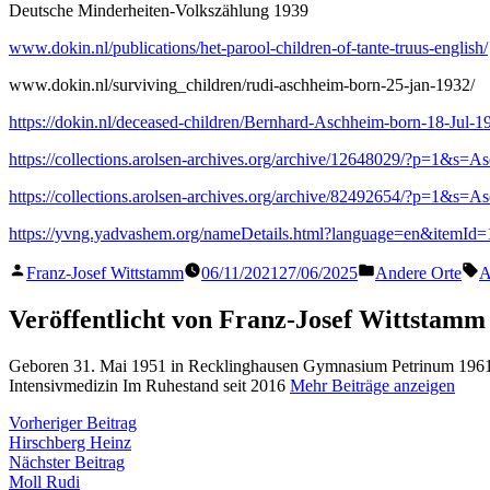
Deutsche Minderheiten-Volkszählung 1939
www.dokin.nl/publications/het-parool-children-of-tante-truus-english/
www.dokin.nl/surviving_children/rudi-aschheim-born-25-jan-1932/
https://dokin.nl/deceased-children/Bernhard-Aschheim-born-18-Jul-1
https://collections.arolsen-archives.org/archive/12648029/?p=1&
https://collections.arolsen-archives.org/archive/82492654/?p=1&
https://yvng.yadvashem.org/nameDetails.html?language=en&itemI
Veröffentlicht
Veröffentlicht
S
Franz-Josef Wittstamm
06/11/2021
27/06/2025
Andere Orte
A
von
in
Veröffentlicht von Franz-Josef Wittstamm
Geboren 31. Mai 1951 in Recklinghausen Gymnasium Petrinum 1961 
Intensivmedizin Im Ruhestand seit 2016
Mehr Beiträge anzeigen
Beitragsnavigation
Vorheriger
Vorheriger Beitrag
Beitrag:
Hirschberg Heinz
Nächster
Nächster Beitrag
Beitrag:
Moll Rudi