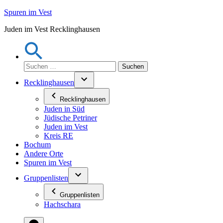
Zum
Spuren im Vest
Inhalt
Juden im Vest Recklinghausen
springen
Suchen
nach:
Recklinghausen
Recklinghausen
Juden in Süd
Jüdische Petriner
Juden im Vest
Kreis RE
Bochum
Andere Orte
Spuren im Vest
Gruppenlisten
Gruppenlisten
Hachschara