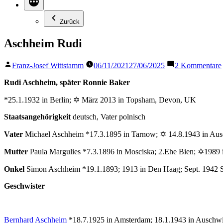
Zurück
Aschheim Rudi
Veröffentlicht
Franz-Josef Wittstamm
06/11/2021
27/06/2025
2 Kommentare
von
Rudi Aschheim, später Ronnie Baker
*25.1.1932 in Berlin; ✡ März 2013 in Topsham, Devon, UK
Staatsangehörigkeit
deutsch, Vater polnisch
Vater
Michael Aschheim *17.3.1895 in Tarnow; ✡ 14.8.1943 in Aus
Mutter
Paula Margulies *7.3.1896 in Mosciska; 2.Ehe Bien; ✡1989 
Onkel
Simon Aschheim *19.1.1893; 1913 in Den Haag; Sept. 1942 S
Geschwister
Bernhard Aschheim
*18.7.1925 in Amsterdam; 18.1.1943 in Auschwi