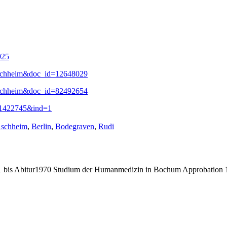
925
s=Aschheim&doc_id=12648029
s=Aschheim&doc_id=82492654
d=1422745&ind=1
chlagwörter:
schheim
,
Berlin
,
Bodegraven
,
Rudi
bis Abitur1970 Studium der Humanmedizin in Bochum Approbation 19