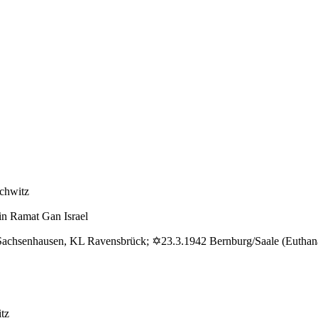
zu
Aschheim
Rudi
chwitz
in Ramat Gan Israel
achsenhausen, KL Ravensbrück; ✡23.3.1942 Bernburg/Saale (Euthana
tz