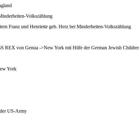
ngland
 Minderheiten-Volkszählung
tern Franz und Henriette geb. Herz bei Minderheiten-Volkszählung
er SS REX von Genua ->New York mit Hilfe der German Jewish Childre
New York
in der US-Army