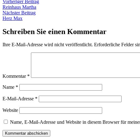
Beitragsnavigation
Vorheriger
Vorheriger Beitrag
Beitrag:
Reinhaus Martha
Nächster
Nächster Beitrag
Beitrag:
Herz Max
Schreiben Sie einen Kommentar
Ihre E-Mail-Adresse wird nicht veröffentlicht.
Erforderliche Felder si
Kommentar
*
Name
*
E-Mail-Adresse
*
Website
Name, E-Mail-Adresse und Website in diesem Browser für meine