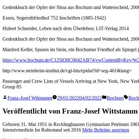
Gedenkbuch der Opfer der Shoa aus Bochum und Wattenscheid, 200
Essen, Segerothfriedhof 752 Inschriften (1885-1942)
Hubert Schneider, Leben nach dem Überleben; LIT-Verlag 2014
Gedenkbuch der Opfer der Shoa aus Bochum und Wattenscheid, 200
Manfred Keller, Spuren im Stein, ein Bochumer Friedhof als Spiegel 
https://www.bochum.de/C125830C0042AB74/vwContentByKey/
http://www.steinheim-institut.de/cgi-bin/epidat?id=seg-461&lang=
Passenger and Crew Lists of Vessels Arriving at New York, New York,
Group 85
Veröffentlicht
Veröffentlicht
Schla
Franz-Josef Wittstamm
29/01/2022
04/02/2022
Bochum
Boc
von
in
Veröffentlicht von Franz-Josef Wittstamm
Geboren 31. Mai 1951 in Recklinghausen Gymnasium Petrinum 1961 
Intensivmedizin Im Ruhestand seit 2016
Mehr Beiträge anzeigen