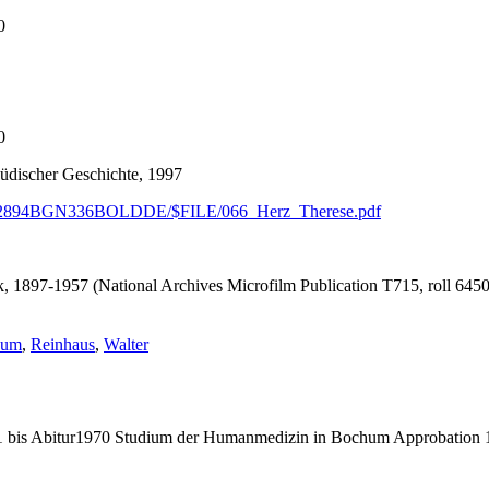
0
0
jüdischer Geschichte, 1997
W2894BGN336BOLDDE/$FILE/066_Herz_Therese.pdf
 1897-1957 (National Archives Microfilm Publication T715, roll 6450)
gwörter:
hum
,
Reinhaus
,
Walter
bis Abitur1970 Studium der Humanmedizin in Bochum Approbation 19