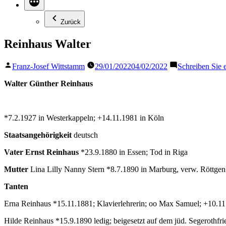
Zurück
Reinhaus Walter
Veröffentlicht
Franz-Josef Wittstamm
29/01/2022
04/02/2022
Schreiben Sie
von
Walter Günther Reinhaus
*7.2.1927 in Westerkappeln; +14.11.1981 in Köln
Staatsangehörigkeit
deutsch
Vater
Ernst Reinhaus
*23.9.1880 in Essen; Tod in Riga
Mutter
Lina Lilly Nanny Stern *8.7.1890 in Marburg, verw. Röttgen
Tanten
Erna Reinhaus *15.11.1881; Klavierlehrerin; oo Max Samuel; +10.1
Hilde Reinhaus *15.9.1890 ledig; beigesetzt auf dem jüd. Segerothfr