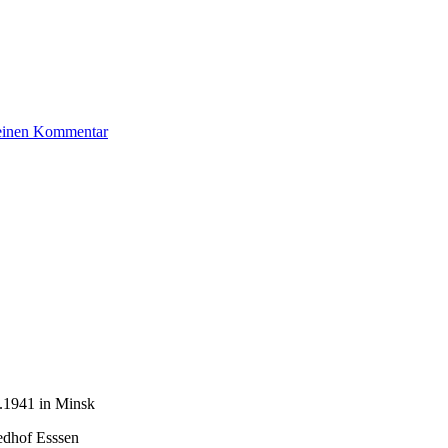
zu
 einen Kommentar
Reinhaus
Walter
1.1941 in Minsk
iedhof Esssen