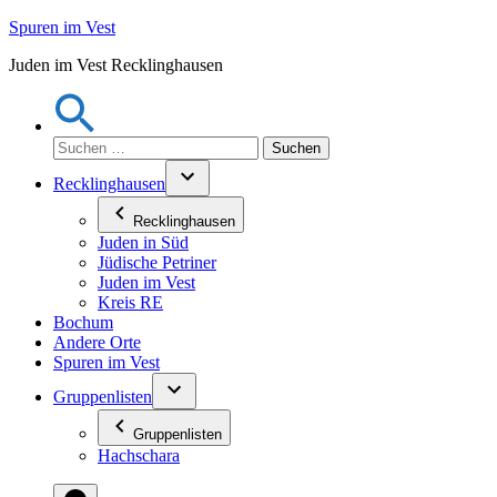
Zum
Spuren im Vest
Inhalt
Juden im Vest Recklinghausen
springen
Suchen
nach:
Recklinghausen
Recklinghausen
Juden in Süd
Jüdische Petriner
Juden im Vest
Kreis RE
Bochum
Andere Orte
Spuren im Vest
Gruppenlisten
Gruppenlisten
Hachschara