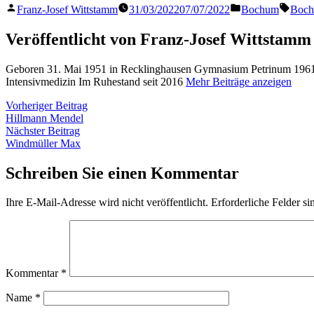
Veröffentlicht
Veröffentlicht
Schla
Franz-Josef Wittstamm
31/03/2022
07/07/2022
Bochum
Boc
von
in
Veröffentlicht von Franz-Josef Wittstamm
Geboren 31. Mai 1951 in Recklinghausen Gymnasium Petrinum 1961 
Intensivmedizin Im Ruhestand seit 2016
Mehr Beiträge anzeigen
Beitragsnavigation
Vorheriger
Vorheriger Beitrag
Beitrag:
Hillmann Mendel
Nächster
Nächster Beitrag
Beitrag:
Windmüller Max
Schreiben Sie einen Kommentar
Ihre E-Mail-Adresse wird nicht veröffentlicht.
Erforderliche Felder si
Kommentar
*
Name
*