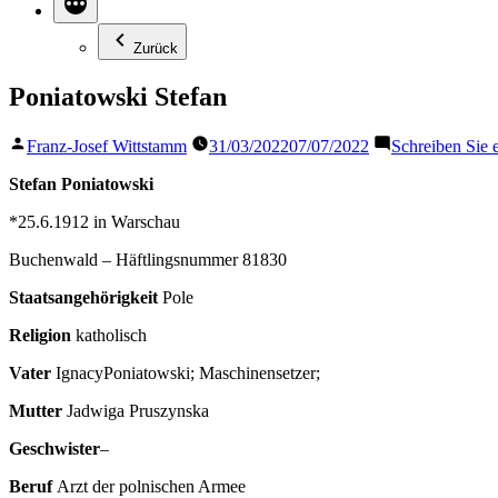
Zurück
Poniatowski Stefan
Veröffentlicht
Franz-Josef Wittstamm
31/03/2022
07/07/2022
Schreiben Sie
von
Stefan Poniatowski
*25.6.1912 in Warschau
Buchenwald – Häftlingsnummer 81830
Staatsangehörigkeit
Pole
Religion
katholisch
Vater
IgnacyPoniatowski; Maschinensetzer;
Mutter
Jadwiga Pruszynska
Geschwister
–
Beruf
Arzt der polnischen Armee