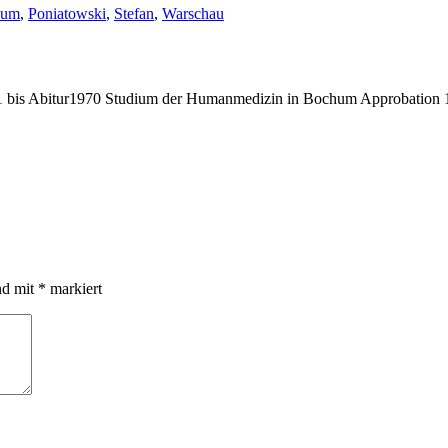
gwörter:
hum
,
Poniatowski
,
Stefan
,
Warschau
bis Abitur1970 Studium der Humanmedizin in Bochum Approbation 19
nd mit
*
markiert