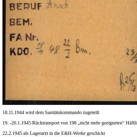
18.11.1944 wird dem Sanitätskommando zugeteilt
19. -20.1.1945 Rücktransport von 198 „nicht mehr geeigneten“ Häf
22.2.1945 als Lagerarzt in die E&H-Werke geschickt