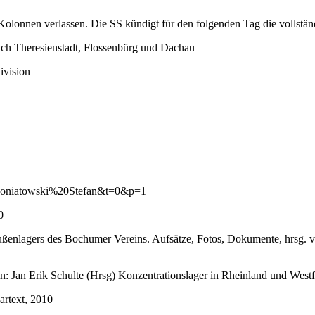
olonnen verlassen. Die SS kündigt für den folgenden Tag die vollstä
h Theresienstadt, Flossenbürg und Dachau
ivision
?s=Poniatowski%20Stefan&t=0&p=1
0
ßenlagers des Bochumer Vereins. Aufsätze, Fotos, Dokumente, hrsg.
n: Jan Erik Schulte (Hrsg) Konzentrationslager in Rheinland und Wes
artext, 2010