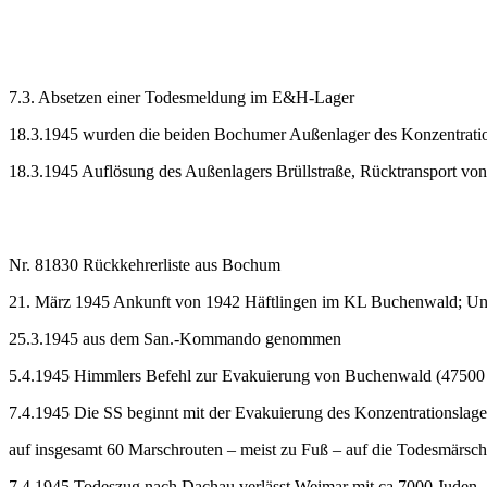
7.3. Absetzen einer Todesmeldung im E&H-Lager
18.3.1945 wurden die beiden Bochumer Außenlager des Konzentrat
18.3.1945 Auflösung des Außenlagers Brüllstraße, Rücktransport 
Nr. 81830 Rückkehrerliste aus Bochum
21. März 1945 Ankunft von 1942 Häftlingen im KL Buchenwald; Unt
25.3.1945 aus dem San.-Kommando genommen
5.4.1945 Himmlers Befehl zur Evakuierung von Buchenwald (47500 
7.4.1945 Die SS beginnt mit der Evakuierung des Konzentrationslag
auf insgesamt 60 Marschrouten – meist zu Fuß – auf die Todesmärsc
7.4.1945 Todeszug nach Dachau verlässt Weimar mit ca 7000 Juden