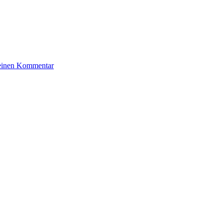
zu
 einen Kommentar
Poniatowski
Stefan