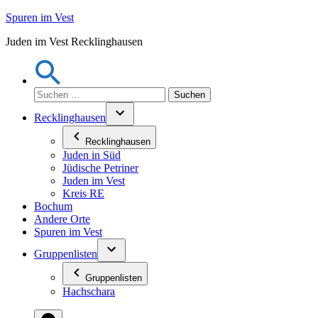
Zum
Spuren im Vest
Inhalt
Juden im Vest Recklinghausen
springen
Suchen
nach:
Recklinghausen
Recklinghausen
Juden in Süd
Jüdische Petriner
Juden im Vest
Kreis RE
Bochum
Andere Orte
Spuren im Vest
Gruppenlisten
Gruppenlisten
Hachschara