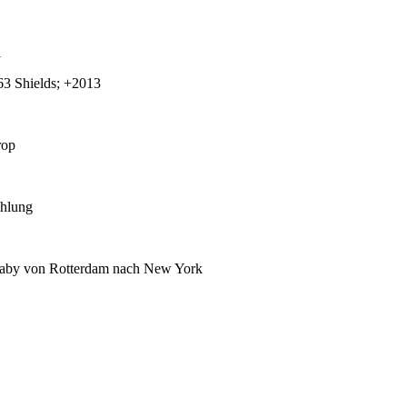
1
63 Shields; +2013
rop
ählung
by von Rotterdam nach New York