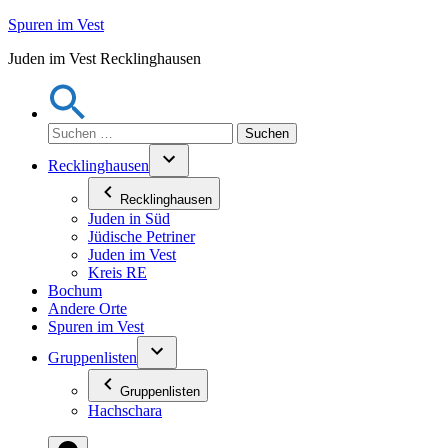
Zum
Spuren im Vest
Inhalt
Juden im Vest Recklinghausen
springen
Suchen
nach:
Recklinghausen
Recklinghausen
Juden in Süd
Jüdische Petriner
Juden im Vest
Kreis RE
Bochum
Andere Orte
Spuren im Vest
Gruppenlisten
Gruppenlisten
Hachschara