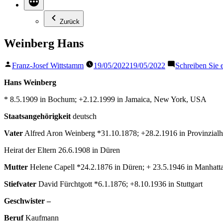
Zurück
Weinberg Hans
Veröffentlicht
Franz-Josef Wittstamm
19/05/2022
19/05/2022
Schreiben Sie
von
Hans Weinberg
* 8.5.1909 in Bochum; +2.12.1999 in Jamaica, New York, USA
Staatsangehörigkeit
deutsch
Vater
Alfred Aron Weinberg *31.10.1878; +28.2.1916 in Provinzialhei
Heirat der Eltern 26.6.1908 in Düren
Mutter
Helene Capell *24.2.1876 in Düren; + 23.5.1946 in Manhatt
Stiefvater
David Fürchtgott *6.1.1876; +8.10.1936 in Stuttgart
Geschwister –
Beruf
Kaufmann