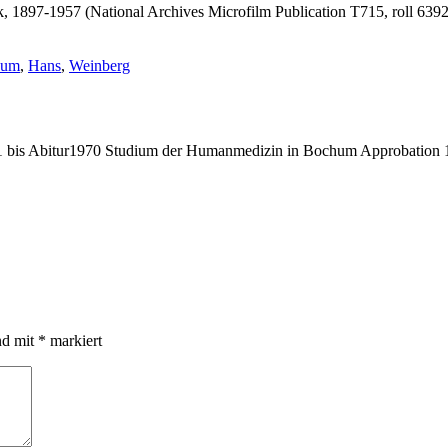
 1897-1957 (National Archives Microfilm Publication T715, roll 6392)
gwörter:
hum
,
Hans
,
Weinberg
bis Abitur1970 Studium der Humanmedizin in Bochum Approbation 19
nd mit
*
markiert