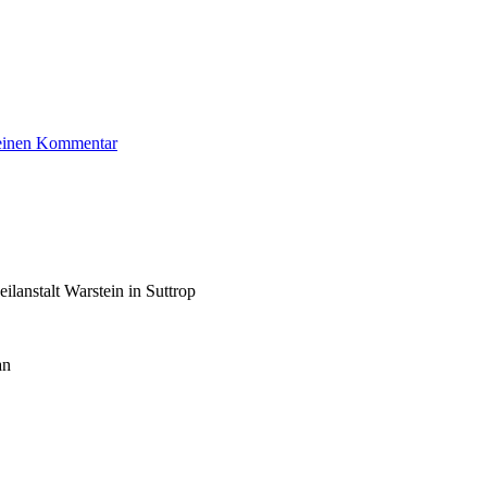
zu
 einen Kommentar
Weinberg
Hans
lanstalt Warstein in Suttrop
an