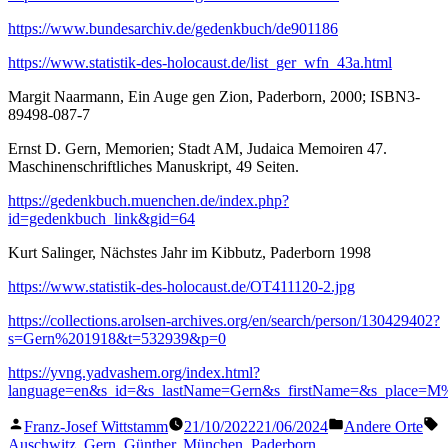
https://www.bundesarchiv.de/gedenkbuch/de901186
https://www.statistik-des-holocaust.de/list_ger_wfn_43a.html
Margit Naarmann, Ein Auge gen Zion, Paderborn, 2000; ISBN3-
89498-087-7
Ernst D. Gern, Memorien; Stadt AM, Judaica Memoiren 47.
Maschinenschriftliches Manuskript, 49 Seiten.
https://gedenkbuch.muenchen.de/index.php?
id=gedenkbuch_link&gid=64
Kurt Salinger, Nächstes Jahr im Kibbutz, Paderborn 1998
https://www.statistik-des-holocaust.de/OT411120-2.jpg
https://collections.arolsen-archives.org/en/search/person/130429402?
s=Gern%201918&t=532939&p=0
https://yvng.yadvashem.org/index.html?
language=en&s_id=&s_lastName=Gern&s_firstName=&s_place=M
Veröffentlicht
Veröffentlicht
S
Franz-Josef Wittstamm
21/10/2022
21/06/2024
Andere Orte
von
in
Auschwitz
,
Gern
,
Günther
,
München
,
Paderborn