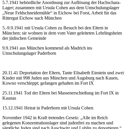
5.7.1941 behördliche Anordnung zur Auflösung der Hachschara-
Lager; zusammen mit Ursula Cohen aus dem Umschulungslager
„Neue Feldschneidemühle“ in Eichow bei Forst, Arbeit für das
Rittergut Eichow nach München
5.-9.9.1941 mit Ursula Cohen zu Besuch bei den Eltern in
München; sie wohnen in dem vom Vater geleiteten Lehrlingsheim
der jüdischen Gemeinde
9.9.1941 aus München kommend als Madrich ins
Umschulungslager Paderborn
20.11.41 Deportation der Eltern, Tante Elisabeth Einstein und zwei
Kinder mit 998 Juden aus München und Augsburg nach Kauen,
Kowno verschleppt; gefangen gehalten im Fort IX
25.11.1941 Tod der Eltern bei Massenerschießung im Fort IX in
Kaunas
15.12.1941 Heirat in Paderborn mit Ursula Cohen
November 1942 in Kraft tretendes Gesetz: „Alle im Reich
gelegenen Konzentrationslager sind judenfrei zu machen und
sämtliche Juden sind nach Auschwitz und Lublin zu deportieren.“