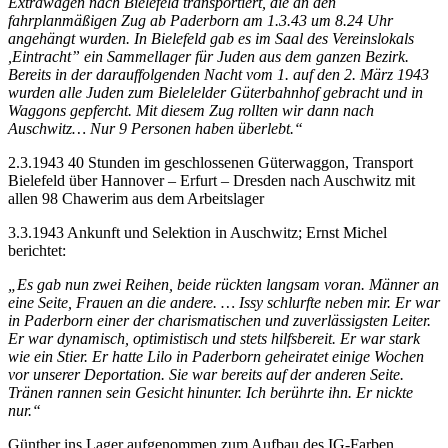
Extrawagen nach Bielefeld transportiert, die an den
fahrplanmäßigen Zug ab Paderborn am 1.3.43 um 8.24 Uhr
angehängt wurden. In Bielefeld gab es im Saal des Vereinslokals
,Eintracht” ein Sammellager für Juden aus dem ganzen Bezirk.
Bereits in der darauffolgenden Nacht vom 1. auf den 2. März 1943
wurden alle Juden zum Bielelelder Güterbahnhof gebracht und in
Waggons gepfercht. Mit diesem Zug rollten wir dann nach
Auschwitz… Nur 9 Personen haben überlebt.“
2.3.1943 40 Stunden im geschlossenen Güterwaggon, Transport
Bielefeld über Hannover – Erfurt – Dresden nach Auschwitz mit
allen 98 Chawerim aus dem Arbeitslager
3.3.1943 Ankunft und Selektion in Auschwitz; Ernst Michel
berichtet:
„Es gab nun zwei Reihen, beide rückten langsam voran. Männer an
eine Seite, Frauen an die andere. … Issy schlurfte neben mir. Er war
in Paderborn einer der charismatischen und zuverlässigsten Leiter.
Er war dynamisch, optimistisch und stets hilfsbereit. Er war stark
wie ein Stier. Er hatte Lilo in Paderborn geheiratet einige Wochen
vor unserer Deportation. Sie war bereits auf der anderen Seite.
Tränen rannen sein Gesicht hinunter. Ich berührte ihn. Er nickte
nur.“
Günther ins Lager aufgenommen zum Aufbau des IG-Farben