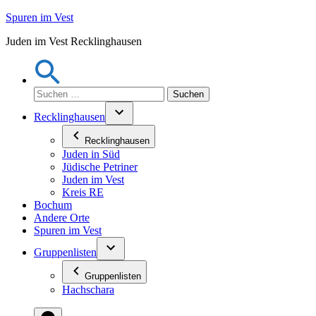
Zum
Spuren im Vest
Inhalt
Juden im Vest Recklinghausen
springen
Suchen
nach:
Recklinghausen
Recklinghausen
Juden in Süd
Jüdische Petriner
Juden im Vest
Kreis RE
Bochum
Andere Orte
Spuren im Vest
Gruppenlisten
Gruppenlisten
Hachschara