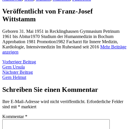
Veröffentlicht von Franz-Josef
Wittstamm
Geboren 31. Mai 1951 in Recklinghausen Gymnasium Petrinum
1961 bis Abitur1970 Studium der Humanmedizin in Bochum
Approbation 1981 Promotion1982 Facharzt für Innere Medizin,
Kardiologie, Intensivmedizin Im Ruhestand seit 2016
Mehr Beiträge
anzeigen
Beitragsnavigation
Vorheriger
Vorheriger Beitrag
Beitrag:
Gern Ursula
Nächster
Nächster Beitrag
Beitrag:
Gern Helmut
Schreiben Sie einen Kommentar
Ihre E-Mail-Adresse wird nicht veröffentlicht.
Erforderliche Felder
sind mit
*
markiert
Kommentar
*