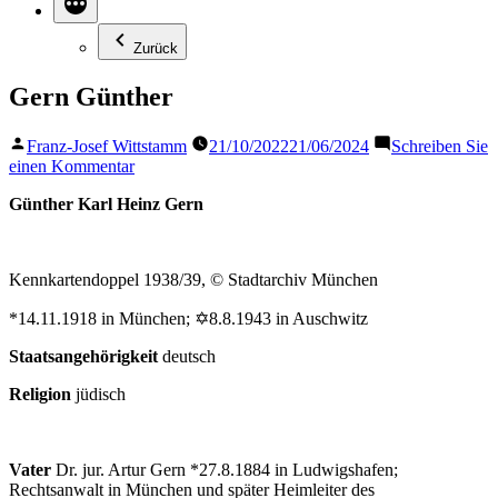
Zurück
Gern Günther
Veröffentlicht
Franz-Josef Wittstamm
21/10/2022
21/06/2024
Schreiben Sie
von
zu
einen Kommentar
Gern
Günther Karl Heinz Gern
Günther
Kennkartendoppel 1938/39, © Stadtarchiv München
*14.11.1918 in München; ✡8.8.1943 in Auschwitz
Staatsangehörigkeit
deutsch
Religion
jüdisch
Vater
Dr. jur. Artur Gern *27.8.1884 in Ludwigshafen;
Rechtsanwalt in München und später Heimleiter des