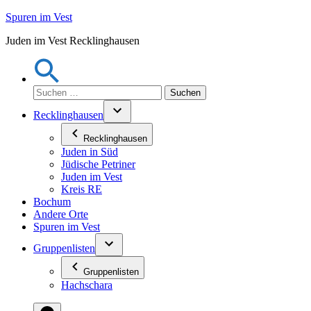
Zum
Spuren im Vest
Inhalt
Juden im Vest Recklinghausen
springen
Suchen
nach:
Recklinghausen
Recklinghausen
Juden in Süd
Jüdische Petriner
Juden im Vest
Kreis RE
Bochum
Andere Orte
Spuren im Vest
Gruppenlisten
Gruppenlisten
Hachschara