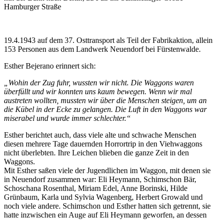
Hamburger Straße
19.4.1943 auf dem 37. Osttransport als Teil der Fabrikaktion, allein
153 Personen aus dem Landwerk Neuendorf bei Fürstenwalde.
Esther Bejerano erinnert sich:
„Wohin der Zug fuhr, wussten wir nicht. Die Waggons waren
überfüllt und wir konnten uns kaum bewegen. Wenn wir mal
austreten wollten, mussten wir über die Menschen steigen, um an
die Kübel in der Ecke zu gelangen. Die Luft in den Waggons war
miserabel und wurde immer schlechter.“
Esther berichtet auch, dass viele alte und schwache Menschen
diesen mehrere Tage dauernden Horrortrip in den Viehwaggons
nicht überlebten. Ihre Leichen blieben die ganze Zeit in den
Waggons.
Mit Esther saßen viele der Jugendlichen im Waggon, mit denen sie
in Neuendorf zusammen war: Eli Heymann, Schimschon Bär,
Schoschana Rosenthal, Miriam Edel, Anne Borinski, Hilde
Grünbaum, Karla und Sylvia Wagenberg, Herbert Growald und
noch viele andere. Schimschon und Esther hatten sich getrennt, sie
hatte inzwischen ein Auge auf Eli Heymann geworfen, an dessen