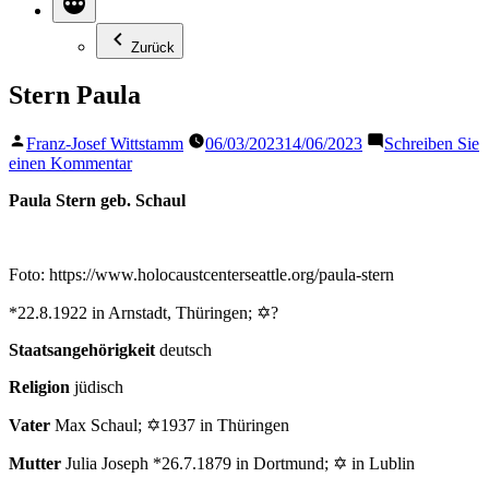
Zurück
Stern Paula
Veröffentlicht
Franz-Josef Wittstamm
06/03/2023
14/06/2023
Schreiben Sie
von
zu
einen Kommentar
Stern
Paula Stern geb. Schaul
Paula
Foto: https://www.holocaustcenterseattle.org/paula-stern
*22.8.1922 in Arnstadt, Thüringen; ✡?
Staatsangehörigkeit
deutsch
Religion
jüdisch
Vater
Max Schaul; ✡1937 in Thüringen
Mutter
Julia Joseph *26.7.1879 in Dortmund; ✡ in Lublin