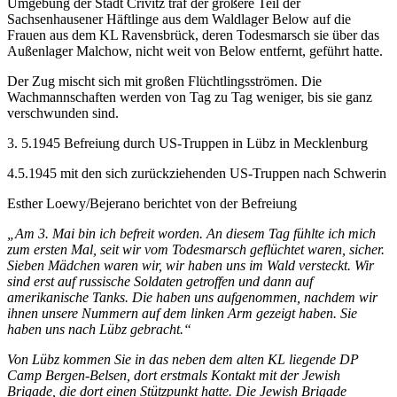
Umgebung der Stadt Crivitz traf der größere Teil der
Sachsenhausener Häftlinge aus dem Waldlager Below auf die
Frauen aus dem KL Ravensbrück, deren Todesmarsch sie über das
Außenlager Malchow, nicht weit von Below entfernt, geführt hatte.
Der Zug mischt sich mit großen Flüchtlingsströmen. Die
Wachmannschaften werden von Tag zu Tag weniger, bis sie ganz
verschwunden sind.
3. 5.1945 Befreiung durch US-Truppen in Lübz in Mecklenburg
4.5.1945 mit den sich zurückziehenden US-Truppen nach Schwerin
Esther Loewy/Bejerano berichtet von der Befreiung
„Am 3. Mai bin ich befreit worden. An diesem Tag fühlte ich mich
zum ersten Mal, seit wir vom Todesmarsch geflüchtet waren, sicher.
Sieben Mädchen waren wir, wir haben uns im Wald versteckt. Wir
sind erst auf russische Soldaten getroffen und dann auf
amerikanische Tanks. Die haben uns aufgenommen, nachdem wir
ihnen unsere Nummern auf dem linken Arm gezeigt haben. Sie
haben uns nach Lübz gebracht.“
Von Lübz kommen Sie in das neben dem alten KL liegende DP
Camp Bergen-Belsen, dort erstmals Kontakt mit der Jewish
Brigade, die dort einen Stützpunkt hatte. Die Jewish Brigade