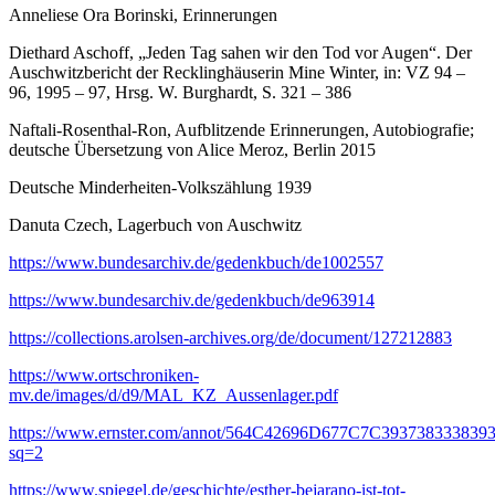
Anneliese Ora Borinski, Erinnerungen
Diethard Aschoff, „Jeden Tag sahen wir den Tod vor Augen“. Der
Auschwitzbericht der Recklinghäuserin Mine Winter, in: VZ 94 –
96, 1995 – 97, Hrsg. W. Burghardt, S. 321 – 386
Naftali-Rosenthal-Ron, Aufblitzende Erinnerungen, Autobiografie;
deutsche Übersetzung von Alice Meroz, Berlin 2015
Deutsche Minderheiten-Volkszählung 1939
Danuta Czech, Lagerbuch von Auschwitz
https://www.bundesarchiv.de/gedenkbuch/de1002557
https://www.bundesarchiv.de/gedenkbuch/de963914
https://collections.arolsen-archives.org/de/document/127212883
https://www.ortschroniken-
mv.de/images/d/d9/MAL_KZ_Aussenlager.pdf
https://www.ernster.com/annot/564C42696D677C7C39373833383
sq=2
https://www.spiegel.de/geschichte/esther-bejarano-ist-tot-