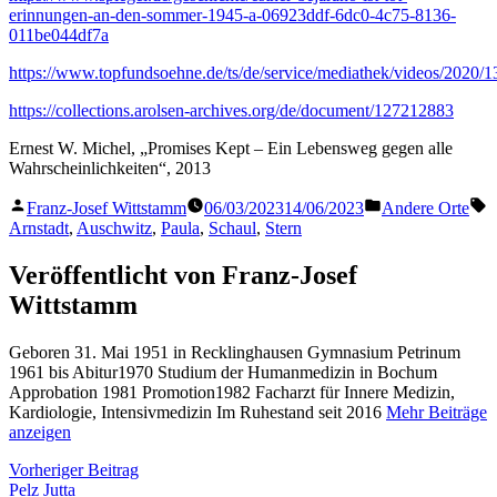
erinnungen-an-den-sommer-1945-a-06923ddf-6dc0-4c75-8136-
011be044df7a
https://www.topfundsoehne.de/ts/de/service/mediathek/videos/2020/
https://collections.arolsen-archives.org/de/document/127212883
Ernest W. Michel, „Promises Kept – Ein Lebensweg gegen alle
Wahrscheinlichkeiten“, 2013
Veröffentlicht
Veröffentlicht
S
Franz-Josef Wittstamm
06/03/2023
14/06/2023
Andere Orte
von
in
Arnstadt
,
Auschwitz
,
Paula
,
Schaul
,
Stern
Veröffentlicht von Franz-Josef
Wittstamm
Geboren 31. Mai 1951 in Recklinghausen Gymnasium Petrinum
1961 bis Abitur1970 Studium der Humanmedizin in Bochum
Approbation 1981 Promotion1982 Facharzt für Innere Medizin,
Kardiologie, Intensivmedizin Im Ruhestand seit 2016
Mehr Beiträge
anzeigen
Beitragsnavigation
Vorheriger
Vorheriger Beitrag
Beitrag:
Pelz Jutta