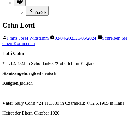
Zurück
Cohn Lotti
Veröffentlicht
Franz-Josef Wittstamm
02/04/2023
25/05/2024
Schreiben Sie
von
zu
einen Kommentar
Cohn
Lotti Cohn
Lotti
*11.12.1923 in Schönlanke; ✡ überlebt in England
Staatsangehörigkeit
deutsch
Religion
jüdisch
Vater
Sally Cohn *24.11.1880 in Czarnikau; ✡12.5.1965 in Haifa
Heirat der Eltern Oktober 1920