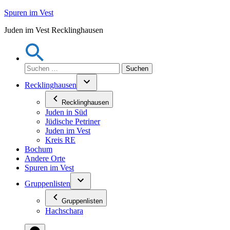
Zum
Spuren im Vest
Inhalt
Juden im Vest Recklinghausen
springen
Suchen
nach:
Recklinghausen
Recklinghausen
Juden in Süd
Jüdische Petriner
Juden im Vest
Kreis RE
Bochum
Andere Orte
Spuren im Vest
Gruppenlisten
Gruppenlisten
Hachschara