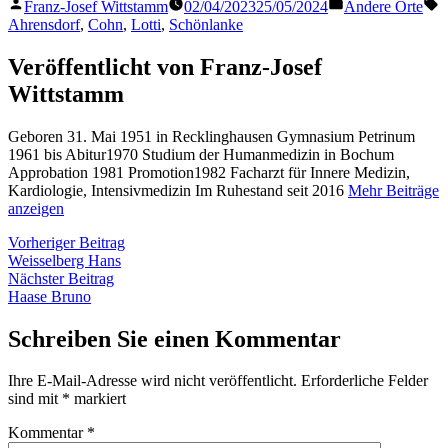
Veröffentlicht
Veröffentlicht
S
Franz-Josef Wittstamm
02/04/2023
25/05/2024
Andere Orte
von
in
Ahrensdorf
,
Cohn
,
Lotti
,
Schönlanke
Veröffentlicht von Franz-Josef
Wittstamm
Geboren 31. Mai 1951 in Recklinghausen Gymnasium Petrinum
1961 bis Abitur1970 Studium der Humanmedizin in Bochum
Approbation 1981 Promotion1982 Facharzt für Innere Medizin,
Kardiologie, Intensivmedizin Im Ruhestand seit 2016
Mehr Beiträge
anzeigen
Beitragsnavigation
Vorheriger
Vorheriger Beitrag
Beitrag:
Weisselberg Hans
Nächster
Nächster Beitrag
Beitrag:
Haase Bruno
Schreiben Sie einen Kommentar
Ihre E-Mail-Adresse wird nicht veröffentlicht.
Erforderliche Felder
sind mit
*
markiert
Kommentar
*