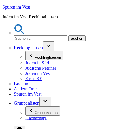
Zum
Spuren im Vest
Inhalt
Juden im Vest Recklinghausen
springen
Suchen
nach:
Recklinghausen
Recklinghausen
Juden in Süd
Jüdische Petriner
Juden im Vest
Kreis RE
Bochum
Andere Orte
Spuren im Vest
Gruppenlisten
Gruppenlisten
Hachschara