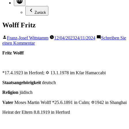
Zurück
Wolff Fritz
Veröffentlicht
Franz-Josef Wittstamm
12/04/2023
24/11/2024
Schreiben Sie
von
zu
einen Kommentar
Wolff
Fritz Wolff
Fritz
*17.4.1923 in Herford; ✡ 13.1.1978 im Kfar Hamaccabi
Staatsangehörigkeit
deutsch
Religion
jüdisch
Vater
Moses Martin Wolff *25.6.1891 in Culm; ✡1942 in Shanghai
Heirat der Eltern 8.8.1919 in Herford