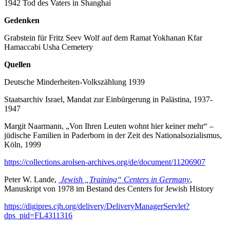
1942 Tod des Vaters in Shanghai
Gedenken
Grabstein für Fritz Seev Wolf auf dem Ramat Yokhanan Kfar
Hamaccabi Usha Cemetery
Quellen
Deutsche Minderheiten-Volkszählung 1939
Staatsarchiv Israel, Mandat zur Einbürgerung in Palästina, 1937-
1947
Margit Naarmann, „Von Ihren Leuten wohnt hier keiner mehr“ –
jüdische Familien in Paderborn in der Zeit des Nationalsozialismus,
Köln, 1999
https://collections.arolsen-archives.org/de/document/11206907
Peter W. Lande,
Jewish „Training“ Centers in Germany
,
Manuskript von 1978 im Bestand des Centers for Jewish History
https://digipres.cjh.org/delivery/DeliveryManagerServlet?
dps_pid=FL4311316