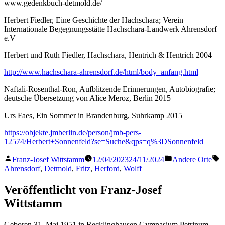
www.gedenkbuch-detmold.de/
Herbert Fiedler, Eine Geschichte der Hachschara; Verein
Internationale Begegnungsstätte Hachschara-Landwerk Ahrensdorf
e.V
Herbert und Ruth Fiedler, Hachschara, Hentrich & Hentrich 2004
http://www.hachschara-ahrensdorf.de/html/body_anfang.html
Naftali-Rosenthal-Ron, Aufblitzende Erinnerungen, Autobiografie;
deutsche Übersetzung von Alice Meroz, Berlin 2015
Urs Faes, Ein Sommer in Brandenburg, Suhrkamp 2015
https://objekte.jmberlin.de/person/jmb-pers-
12574/Herbert+Sonnenfeld?se=Suche&qps=q%3DSonnenfeld
Veröffentlicht
Veröffentlicht
S
Franz-Josef Wittstamm
12/04/2023
24/11/2024
Andere Orte
von
in
Ahrensdorf
,
Detmold
,
Fritz
,
Herford
,
Wolff
Veröffentlicht von Franz-Josef
Wittstamm
Geboren 31. Mai 1951 in Recklinghausen Gymnasium Petrinum