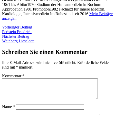
1961 bis Abitur1970 Studium der Humanmedizin in Bochum
Approbation 1981 Promotion1982 Facharzt für Innere Medizin,
Kardiologie, Intensivmedizin Im Ruhestand seit 2016
Mehr Beiträge
anzeigen
Beitragsnavigation
Vorheriger
Vorheriger Beitrag
Beitrag:
Perlstein Friedrich
Nächster
Nächster Beitrag
Beitrag:
Weinberg Lieselotte
Schreiben Sie einen Kommentar
Ihre E-Mail-Adresse wird nicht veröffentlicht.
Erforderliche Felder
sind mit
*
markiert
Kommentar
*
Name
*