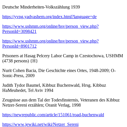
Deutsche Minderheiten-Volkszählung 1939
https://yvng.yadvashem.org/index.html?language=de
https://www.ushmm.org/online/hsv/person_view.php?
PersonId=3098421
https://www.ushmm.org/online/hsv/person_view.php?
PersonId=8901712
Prisoners at Hasag Pelcery Labor Camp in Czestochowa, USHMM
(4738 persons) {H}
Nurit Cohen Bacia, Die Geschichte eines Ortes, 1948-2009; O-
Sonic-Press, 2009
Judith Tydor Baumel, Kibbuz Buchenwald, Hrsg. Kibbuz
HaMeuhedet, Tel Aviv 1994
Zeugnisse aus dem Tal der Todesfinsternis, Veteranen des Kibbuz
Netzer-Sereni erzählen; Oranit Verlag, 1998
https://newrepublic.com/article/151061/road-buchenwald
https://www.jewiki.net/wiki/Netzer_Sereni