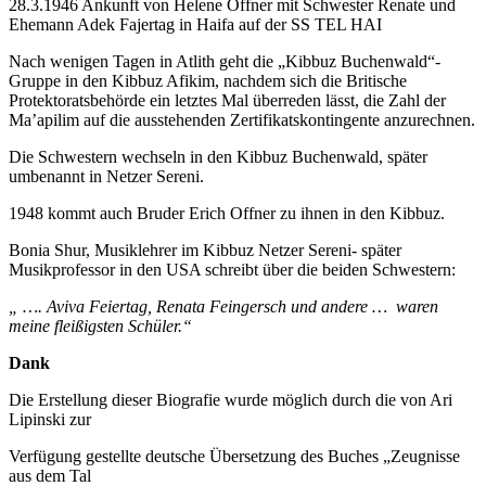
28.3.1946 Ankunft von Helene Offner mit Schwester Renate und
Ehemann Adek Fajertag in Haifa auf der SS TEL HAI
Nach wenigen Tagen in Atlith geht die „Kibbuz Buchenwald“-
Gruppe in den Kibbuz Afikim, nachdem sich die Britische
Protektoratsbehörde ein letztes Mal überreden lässt, die Zahl der
Ma’apilim auf die ausstehenden Zertifikatskontingente anzurechnen.
Die Schwestern wechseln in den Kibbuz Buchenwald, später
umbenannt in Netzer Sereni.
1948 kommt auch Bruder Erich Offner zu ihnen in den Kibbuz.
Bonia Shur, Musiklehrer im Kibbuz Netzer Sereni- später
Musikprofessor in den USA schreibt über die beiden Schwestern:
„ …. Aviva Feiertag, Renata Feingersch und andere … waren
meine fleißigsten Schüler.“
Dank
Die Erstellung dieser Biografie wurde möglich durch die von Ari
Lipinski zur
Verfügung gestellte deutsche Übersetzung des Buches „Zeugnisse
aus dem Tal