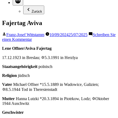
Zurück
Fajertag Aviva
Veröffentlicht
Franz-Josef Wittstamm
10/09/2024
25/07/2025
Schreiben Sie
von
zu
einen Kommentar
Fajertag
Lene Offner/Aviva Fajertag
Aviva
17.12.1923 in Breslau; ✡5.3.1991 in Herzlya
Staatsangehörigkeit
polnisch
Religion
jüdisch
Vater
Michael Offner *15.5.1889 in Wadowice, Galizien;
✡8.5.1944 Tod in Theresienstadt
Mutter
Hanna Lutzki *20.3.1894 in Piotrkow, Lodz; ✡Oktober
1944 Auschwitz
Geschwister