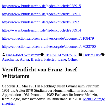
https://www.bundesarchiv.de/gedenkbuch/de938915
https://www.bundesarchiv.de/gedenkbuch/de938911
https://www.bundesarchiv.de/gedenkbuch/de938921
https://www.bundesarchiv.de/gedenkbuch/de938914
https://collections.arolsen-archives.org/de/document/5108479
https://collections.arolsen-archives.org/de/document/67023700
Veröffentlicht
Veröffentlicht
S
Franz-Josef Wittstamm
10/09/2024
25/07/2025
Andere Orte
von
in
Auschwitz
,
Aviva
,
Breslau
,
Fajertag
,
Lene
,
Offner
Veröffentlicht von Franz-Josef
Wittstamm
Geboren 31. Mai 1951 in Recklinghausen Gymnasium Petrinum
1961 bis Abitur1970 Studium der Humanmedizin in Bochum
Approbation 1981 Promotion1982 Facharzt für Innere Medizin,
Kardiologie, Intensivmedizin Im Ruhestand seit 2016
Mehr Beiträge
anzeigen