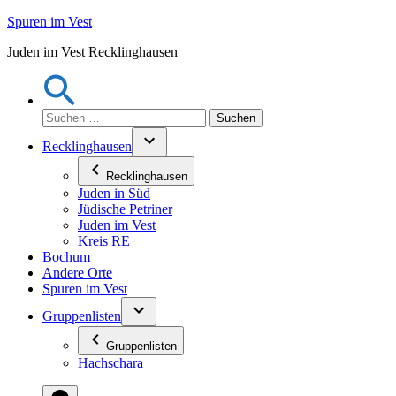
Zum
Spuren im Vest
Inhalt
Juden im Vest Recklinghausen
springen
Suchen
nach:
Recklinghausen
Recklinghausen
Juden in Süd
Jüdische Petriner
Juden im Vest
Kreis RE
Bochum
Andere Orte
Spuren im Vest
Gruppenlisten
Gruppenlisten
Hachschara