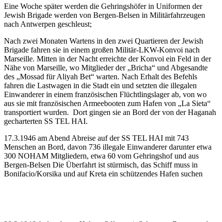
Eine Woche später werden die Gehringshöfer in Uniformen der
Jewish Brigade werden von Bergen-Belsen in Militärfahrzeugen
nach Antwerpen geschleust;
Nach zwei Monaten Wartens in den zwei Quartieren der Jewish
Brigade fahren sie in einem großen Militär-LKW-Konvoi nach
Marseille. Mitten in der Nacht erreichte der Konvoi ein Feld in der
Nähe von Marseille, wo Mitglieder der „Bricha“ und Abgesandte
des „Mossad für Aliyah Bet“ warten. Nach Erhalt des Befehls
fahren die Lastwagen in die Stadt ein und setzten die illegalen
Einwanderer in einem französischen Flüchtlingslager ab, von wo
aus sie mit französischen Armeebooten zum Hafen von „La Sieta“
transportiert wurden. Dort gingen sie an Bord der von der Haganah
gecharterten SS TEL HAI.
17.3.1946 am Abend Abreise auf der SS TEL HAI mit 743
Menschen an Bord, davon 736 illegale Einwanderer darunter etwa
300 NOHAM Mitgliedern, etwa 60 vom Gehringshof und aus
Bergen-Belsen Die Überfahrt ist stürmisch, das Schiff muss in
Bonifacio/Korsika und auf Kreta ein schützendes Hafen suchen