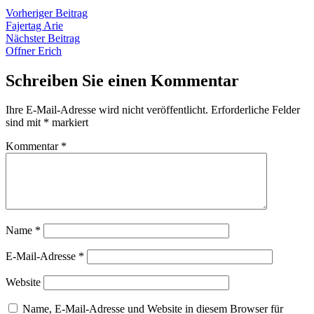
Beitragsnavigation
Vorheriger
Vorheriger Beitrag
Beitrag:
Fajertag Arie
Nächster
Nächster Beitrag
Beitrag:
Offner Erich
Schreiben Sie einen Kommentar
Ihre E-Mail-Adresse wird nicht veröffentlicht.
Erforderliche Felder
sind mit
*
markiert
Kommentar
*
Name
*
E-Mail-Adresse
*
Website
Name, E-Mail-Adresse und Website in diesem Browser für