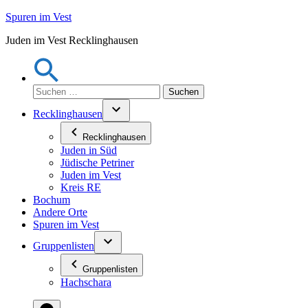
Zum
Spuren im Vest
Inhalt
Juden im Vest Recklinghausen
springen
Suchen
nach:
Recklinghausen
Recklinghausen
Juden in Süd
Jüdische Petriner
Juden im Vest
Kreis RE
Bochum
Andere Orte
Spuren im Vest
Gruppenlisten
Gruppenlisten
Hachschara