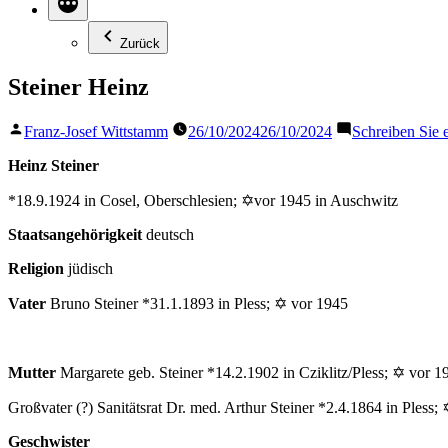
Zurück
Steiner Heinz
Veröffentlicht
Franz-Josef Wittstamm
26/10/2024
26/10/2024
Schreiben Sie
von
Heinz Steiner
*18.9.1924 in Cosel, Oberschlesien; ✡vor 1945 in Auschwitz
Staatsangehörigkeit
deutsch
Religion
jüdisch
Vater
Bruno Steiner *31.1.1893 in Pless; ✡ vor 1945
Mutter
Margarete geb. Steiner *14.2.1902 in Cziklitz/Pless; ✡ vor 1
Großvater (?) Sanitätsrat Dr. med. Arthur Steiner *2.4.1864 in Ples
Geschwister