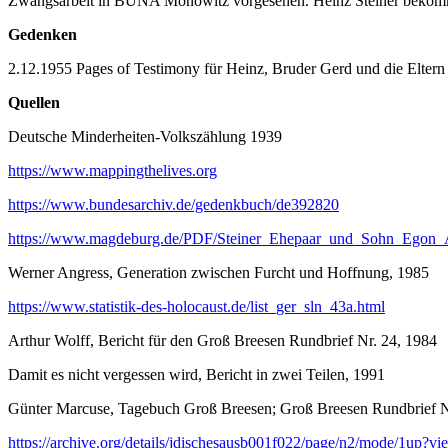
Zwangsarbeit in BUNA Monowitz vorgesehen. Heinz Steiner bekomm
Gedenken
2.12.1955 Pages of Testimony für Heinz, Bruder Gerd und die Elte
Quellen
Deutsche Minderheiten-Volkszählung 1939
https://www.mappingthelives.org
https://www.bundesarchiv.de/gedenkbuch/de392820
https://www.magdeburg.de/PDF/Steiner_Ehepaar_und_Sohn_E
Werner Angress, Generation zwischen Furcht und Hoffnung, 1985
https://www.statistik-des-holocaust.de/list_ger_sln_43a.html
Arthur Wolff, Bericht für den Groß Breesen Rundbrief Nr. 24, 1984
Damit es nicht vergessen wird, Bericht in zwei Teilen, 1991
Günter Marcuse, Tagebuch Groß Breesen; Groß Breesen Rundbrief N
https://archive.org/details/jdischesausb001f022/page/n2/mode/1up?vi