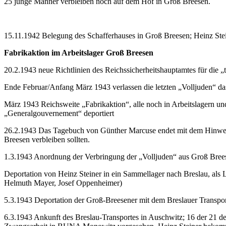
25 junge Männer verbleiben noch auf dem Hof in Groß Breesen.
15.11.1942 Belegung des Schafferhauses in Groß Breesen; Heinz St
Fabrikaktion im Arbeitslager Groß Breesen
20.2.1943 neue Richtlinien des Reichssicherheitshauptamtes für die 
Ende Februar/Anfang März 1943 verlassen die letzten „Volljuden“ d
März 1943 Reichsweite „Fabrikaktion“, alle noch in Arbeitslagern un
„Generalgouvernement“ deportiert
26.2.1943 Das Tagebuch von Günther Marcuse endet mit dem Hinweis,
Breesen verbleiben sollten.
1.3.1943 Anordnung der Verbringung der „Volljuden“ aus Groß Bree
Deportation von Heinz Steiner in ein Sammellager nach Breslau, als
Helmuth Mayer, Josef Oppenheimer)
5.3.1943 Deportation der Groß-Breesener mit dem Breslauer Transport n
6.3.1943 Ankunft des Breslau-Transportes in Auschwitz; 16 der 21 