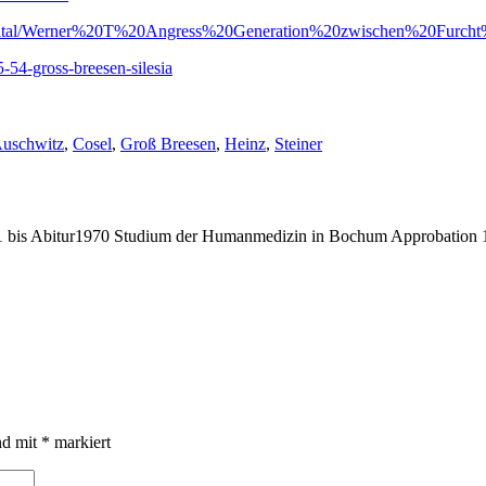
nen_digital/Werner%20T%20Angress%20Generation%20zwischen%20Furc
54-gross-breesen-silesia
chlagwörter:
uschwitz
,
Cosel
,
Groß Breesen
,
Heinz
,
Steiner
bis Abitur1970 Studium der Humanmedizin in Bochum Approbation 19
nd mit
*
markiert