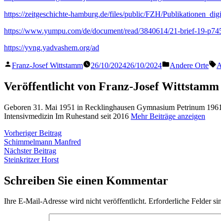
https://zeitgeschichte-hamburg.de/files/public/FZH/Publikatio
https://www.yumpu.com/de/document/read/3840614/21-brief-19-p745-
https://yvng.yadvashem.org/ad
Veröffentlicht
Veröffentlicht
S
Franz-Josef Wittstamm
26/10/2024
26/10/2024
Andere Orte
A
von
in
Veröffentlicht von Franz-Josef Wittstamm
Geboren 31. Mai 1951 in Recklinghausen Gymnasium Petrinum 1961 
Intensivmedizin Im Ruhestand seit 2016
Mehr Beiträge anzeigen
Beitragsnavigation
Vorheriger
Vorheriger Beitrag
Beitrag:
Schimmelmann Manfred
Nächster
Nächster Beitrag
Beitrag:
Steinkritzer Horst
Schreiben Sie einen Kommentar
Ihre E-Mail-Adresse wird nicht veröffentlicht.
Erforderliche Felder si