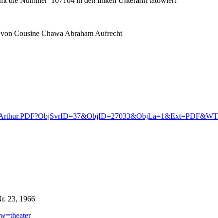
t die Nummer 107104 in den linken Unterarm tätowiert
rn von Cousine Chawa Abraham Aufrecht
gon_Arthur.PDF?ObjSvrID=37&ObjID=27033&ObjLa=1&Ext=PDF&W
r. 23, 1966
ew=theater