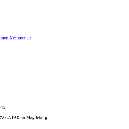
zu
 einen Kommentar
Steiner
Heinz
945
s; ✡27.7.1935 in Magdeburg