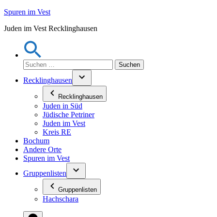
Zum
Spuren im Vest
Inhalt
Juden im Vest Recklinghausen
springen
Suchen
nach:
Recklinghausen
Recklinghausen
Juden in Süd
Jüdische Petriner
Juden im Vest
Kreis RE
Bochum
Andere Orte
Spuren im Vest
Gruppenlisten
Gruppenlisten
Hachschara