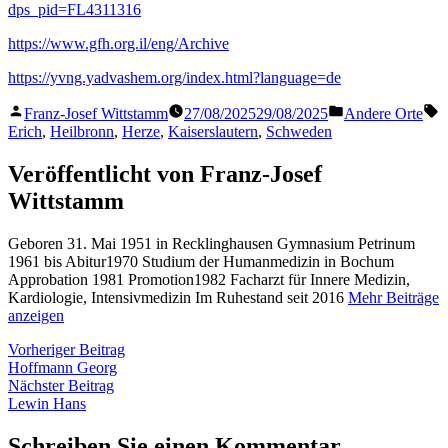
dps_pid=FL4311316
https://www.gfh.org.il/eng/Archive
https://yvng.yadvashem.org/index.html?language=de
Veröffentlicht
Veröffentlicht
S
Franz-Josef Wittstamm
27/08/2025
29/08/2025
Andere Orte
von
in
Erich
,
Heilbronn
,
Herze
,
Kaiserslautern
,
Schweden
Veröffentlicht von Franz-Josef
Wittstamm
Geboren 31. Mai 1951 in Recklinghausen Gymnasium Petrinum
1961 bis Abitur1970 Studium der Humanmedizin in Bochum
Approbation 1981 Promotion1982 Facharzt für Innere Medizin,
Kardiologie, Intensivmedizin Im Ruhestand seit 2016
Mehr Beiträge
anzeigen
Beitragsnavigation
Vorheriger
Vorheriger Beitrag
Beitrag:
Hoffmann Georg
Nächster
Nächster Beitrag
Beitrag:
Lewin Hans
Schreiben Sie einen Kommentar