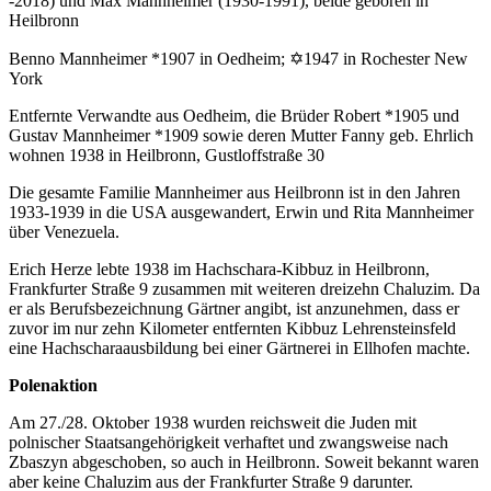
-2018) und Max Mannheimer (1930-1991), beide geboren in
Heilbronn
Benno Mannheimer *1907 in Oedheim; ✡1947 in Rochester New
York
Entfernte Verwandte aus Oedheim, die Brüder Robert *1905 und
Gustav Mannheimer *1909 sowie deren Mutter Fanny geb. Ehrlich
wohnen 1938 in Heilbronn, Gustloffstraße 30
Die gesamte Familie Mannheimer aus Heilbronn ist in den Jahren
1933-1939 in die USA ausgewandert, Erwin und Rita Mannheimer
über Venezuela.
Erich Herze lebte 1938 im Hachschara-Kibbuz in Heilbronn,
Frankfurter Straße 9 zusammen mit weiteren dreizehn Chaluzim. Da
er als Berufsbezeichnung Gärtner angibt, ist anzunehmen, dass er
zuvor im nur zehn Kilometer entfernten Kibbuz Lehrensteinsfeld
eine Hachscharaausbildung bei einer Gärtnerei in Ellhofen machte.
Polenaktion
Am 27./28. Oktober 1938 wurden reichsweit die Juden mit
polnischer Staatsangehörigkeit ver­haftet und zwangsweise nach
Zbaszyn abgeschoben, so auch in Heilbronn. Soweit bekannt waren
aber keine Chaluzim aus der Frankfurter Straße 9 darunter.