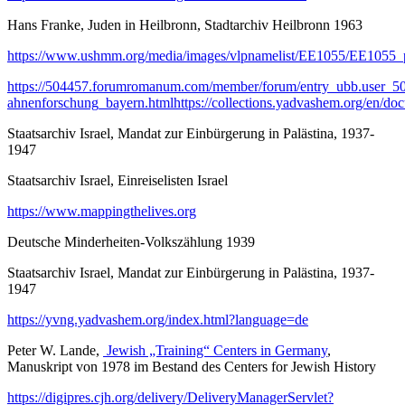
Hans Franke, Juden in Heilbronn, Stadtarchiv Heilbronn 1963
https://www.ushmm.org/media/images/vlpnamelist/EE1055/EE1055_
https://504457.forumromanum.com/member/forum/entry_ubb.user_5
ahnenforschung_bayern.html
https://collections.yadvashem.org/en/d
Staatsarchiv Israel, Mandat zur Einbürgerung in Palästina, 1937-
1947
Staatsarchiv Israel, Einreiselisten Israel
https://www.mappingthelives.org
Deutsche Minderheiten-Volkszählung 1939
Staatsarchiv Israel, Mandat zur Einbürgerung in Palästina, 1937-
1947
https://yvng.yadvashem.org/index.html?language=de
Peter W. Lande,
Jewish „Training“ Centers in Germany
,
Manuskript von 1978 im Bestand des Centers for Jewish History
https://digipres.cjh.org/delivery/DeliveryManagerServlet?