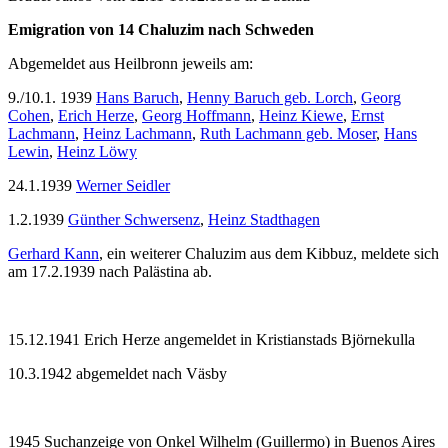
Emigration von 14 Chaluzim nach Schweden
Abgemeldet aus Heilbronn jeweils am:
9./10.1. 1939
Hans Baruch
,
Henny Baruch geb. Lorch
,
Georg
Cohen
,
Erich Herze
,
Georg Hoffmann
,
Heinz Kiewe
,
Ernst
Lachmann
,
Heinz Lachmann
,
Ruth Lachmann geb. Moser
,
Hans
Lewin
,
Heinz Löwy
24.1.1939
Werner Seidler
1.2.1939
Günther Schwersenz
,
Heinz Stadthagen
Gerhard Kann
, ein weiterer Chaluzim aus dem Kibbuz, meldete sich
am 17.2.1939 nach Palästina ab.
15.12.1941 Erich Herze angemeldet in Kristianstads Björnekulla
10.3.1942 abgemeldet nach Väsby
1945 Suchanzeige von Onkel Wilhelm (Guillermo) in Buenos Aires