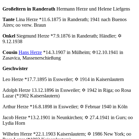
Großeltern in Randerath
Hermann Herze und Helene Liefgens
Tante
Lina Herze *11.6.1875 in Randerath; 1941 nach Buenos
Aires; oo verw. Braun
Onkel
Siegmund Herze *7.9.1876 in Randerath; Händler; ✡
9.12.1938
Cousin
Hans Herze
*14.3.1907 in Mülheim; ✡12.10.1941 in
Zasavica, Massenerschießung
Geschwister
Leo Herze *17.7.1895 in Essweiler; ✡ 1914 in Kaiserslautern
Adolph Herze 13.12.1896 in Essweiler; ✡ 1942 in Riga; oo Rosa
Lazar (*1902 Kaiserslautern)
Arthur Herze *16.8.1898 in Essweiler; ✡ Februar 1940 in Köln
Jacob Herze *13.2.1901 in Neunkirchen; ✡ 27.4.1941 in Gurs; oo
Lydia Horn
Wilhelm Herze *22.1.1903 Kaiserslautern; ✡ 1986 New York; oo