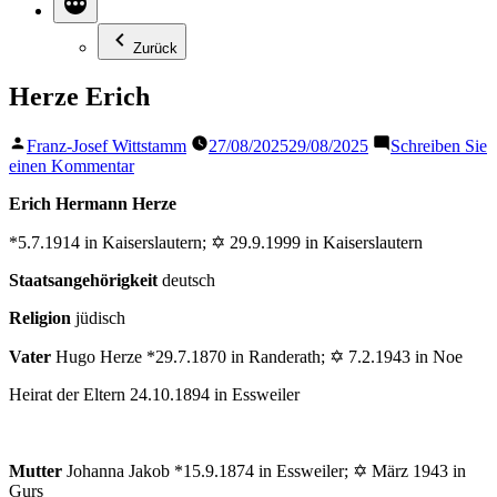
Zurück
Herze Erich
Veröffentlicht
Franz-Josef Wittstamm
27/08/2025
29/08/2025
Schreiben Sie
von
zu
einen Kommentar
Herze
Erich Hermann Herze
Erich
*5.7.1914 in Kaiserslautern; ✡ 29.9.1999 in Kaiserslautern
Staatsangehörigkeit
deutsch
Religion
jüdisch
Vater
Hugo Herze *29.7.1870 in Randerath; ✡ 7.2.1943 in Noe
Heirat der Eltern 24.10.1894 in Essweiler
Mutter
Johanna Jakob *15.9.1874 in Essweiler; ✡ März 1943 in
Gurs