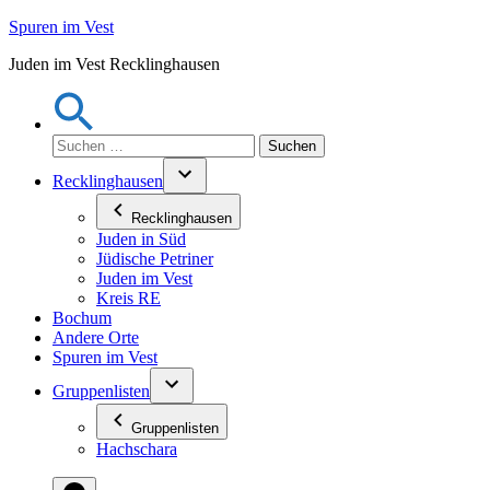
Zum
Spuren im Vest
Inhalt
Juden im Vest Recklinghausen
springen
Suchen
nach:
Recklinghausen
Recklinghausen
Juden in Süd
Jüdische Petriner
Juden im Vest
Kreis RE
Bochum
Andere Orte
Spuren im Vest
Gruppenlisten
Gruppenlisten
Hachschara