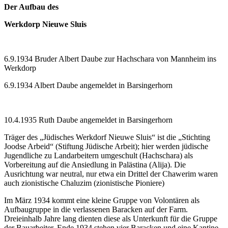
Der Aufbau des
Werkdorp Nieuwe Sluis
6.9.1934 Bruder Albert Daube zur Hachschara von Mannheim ins
Werkdorp
6.9.1934 Albert Daube angemeldet in Barsingerhorn
10.4.1935 Ruth Daube angemeldet in Barsingerhorn
Träger des „Jüdisches Werkdorf Nieuwe Sluis“ ist die „Stichting
Joodse Arbeid“ (Stiftung Jüdische Arbeit); hier werden jüdische
Jugendliche zu Landarbeitern umgeschult (Hachschara) als
Vorbereitung auf die Ansiedlung in Palästina (Alija). Die
Ausrichtung war neutral, nur etwa ein Drittel der Chawerim waren
auch zionistische Chaluzim (zionistische Pioniere)
Im März 1934 kommt eine kleine Gruppe von Volontären als
Aufbaugruppe in die verlassenen Baracken auf der Farm.
Dreieinhalb Jahre lang dienten diese als Unterkunft für die Gruppe
der Bauarbeiter. Ende 1934 stehen vier Baracken und eine Kantine