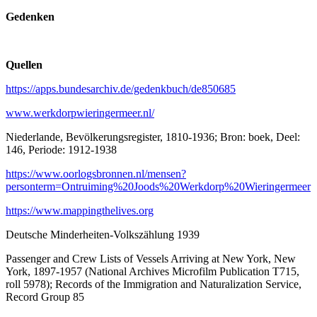
Gedenken
Quellen
https://apps.bundesarchiv.de/gedenkbuch/de850685
www.werkdorpwieringermeer.nl/
Niederlande, Bevölkerungsregister, 1810-1936; Bron: boek, Deel:
146, Periode: 1912-1938
https://www.oorlogsbronnen.nl/mensen?
personterm=Ontruiming%20Joods%20Werkdorp%20Wieringermeer
https://www.mappingthelives.org
Deutsche Minderheiten-Volkszählung 1939
Passenger and Crew Lists of Vessels Arriving at New York, New
York, 1897-1957 (National Archives Microfilm Publication T715,
roll 5978); Records of the Immigration and Naturalization Service,
Record Group 85