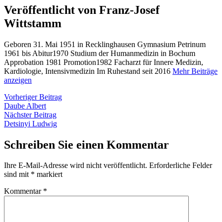
Veröffentlicht von Franz-Josef
Wittstamm
Geboren 31. Mai 1951 in Recklinghausen Gymnasium Petrinum
1961 bis Abitur1970 Studium der Humanmedizin in Bochum
Approbation 1981 Promotion1982 Facharzt für Innere Medizin,
Kardiologie, Intensivmedizin Im Ruhestand seit 2016
Mehr Beiträge
anzeigen
Beitragsnavigation
Vorheriger
Vorheriger Beitrag
Beitrag:
Daube Albert
Nächster
Nächster Beitrag
Beitrag:
Detsinyi Ludwig
Schreiben Sie einen Kommentar
Ihre E-Mail-Adresse wird nicht veröffentlicht.
Erforderliche Felder
sind mit
*
markiert
Kommentar
*