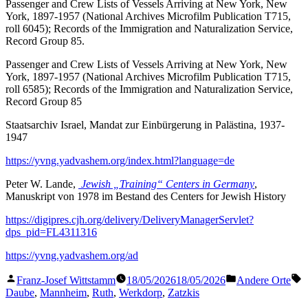
Passenger and Crew Lists of Vessels Arriving at New York, New
York, 1897-1957 (National Archives Microfilm Publication T715,
roll 6045); Records of the Immigration and Naturalization Service,
Record Group 85.
Passenger and Crew Lists of Vessels Arriving at New York, New
York, 1897-1957 (National Archives Microfilm Publication T715,
roll 6585); Records of the Immigration and Naturalization Service,
Record Group 85
Staatsarchiv Israel, Mandat zur Einbürgerung in Palästina, 1937-
1947
https://yvng.yadvashem.org/index.html?language=de
Peter W. Lande,
Jewish „Training“ Centers in Germany
,
Manuskript von 1978 im Bestand des Centers for Jewish History
https://digipres.cjh.org/delivery/DeliveryManagerServlet?
dps_pid=FL4311316
https://yvng.yadvashem.org/ad
Veröffentlicht
Veröffentlicht
S
Franz-Josef Wittstamm
18/05/2026
18/05/2026
Andere Orte
von
in
Daube
,
Mannheim
,
Ruth
,
Werkdorp
,
Zatzkis