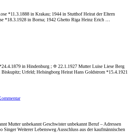
se *11.3.1888 in Krakau; 1944 in Stutthof Heirat der Eltern
ose *18.3.1928 in Borna; 1942 Ghetto Riga Heinz Erich …
nna
d *24.4.1879 in Hindenburg ; ✡ 22.1.1927 Mutter Luise Liese Berg
n Biskupitz; Urfeld; Helsingborg Heirat Hans Goldstrom *15.4.1921
zu
 Kommentar
Nebel
Ilse
annt Mutter unbekannt Geschwister unbekannt Beruf – Adressen
 oo Singer Weiterer Lebensweg Ausschluss aus der kaufmännischen