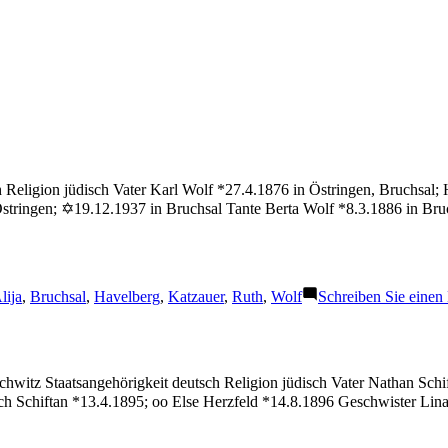
 Religion jüdisch Vater Karl Wolf *27.4.1876 in Östringen, Bruchsal; 
stringen; ✡19.12.1937 in Bruchsal Tante Berta Wolf *8.3.1886 in Br
chlagwörter:
lija
,
Bruchsal
,
Havelberg
,
Katzauer
,
Ruth
,
Wolf
Schreiben Sie eine
chwitz Staatsangehörigkeit deutsch Religion jüdisch Vater Nathan Sc
h Schiftan *13.4.1895; oo Else Herzfeld *14.8.1896 Geschwister Lin