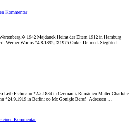
zu
inen Kommentar
Schiftan
Ruth
 Wartenberg;✡ 1942 Majdanek Heirat der Eltern 1912 in Hamburg
ed. Werner Worms *4.8.1895; ✡1975 Onkel Dr. med. Siegfried
u
arrasch
uth
eo Leib Fichmann *2.2.1884 in Czernauti, Rumänien Mutter Charlotte
mann *24.9.1919 in Berlin; oo Mc Gonigle Beruf Adressen …
zu
ie einen Kommentar
Fichmann
Ruth