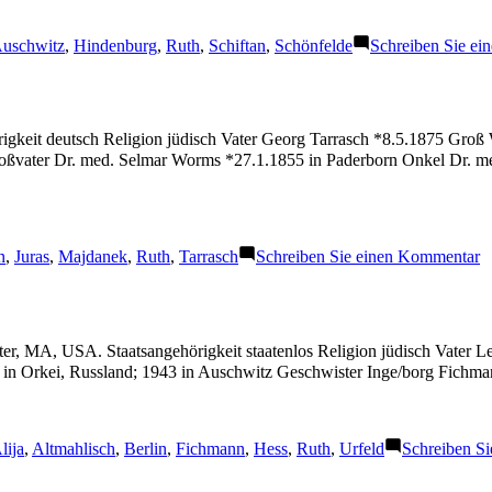
chlagwörter:
uschwitz
,
Hindenburg
,
Ruth
,
Schiftan
,
Schönfelde
Schreiben Sie e
gkeit deutsch Religion jüdisch Vater Georg Tarrasch *8.5.1875 Groß
oßvater Dr. med. Selmar Worms *27.1.1855 in Paderborn Onkel Dr. m
gwörter:
z
n
,
Juras
,
Majdanek
,
Ruth
,
Tarrasch
Schreiben Sie einen Kommentar
T
R
er, MA, USA. Staatsangehörigkeit staatenlos Religion jüdisch Vater L
 in Orkei, Russland; 1943 in Auschwitz Geschwister Inge/borg Fich
chlagwörter:
lija
,
Altmahlisch
,
Berlin
,
Fichmann
,
Hess
,
Ruth
,
Urfeld
Schreiben S