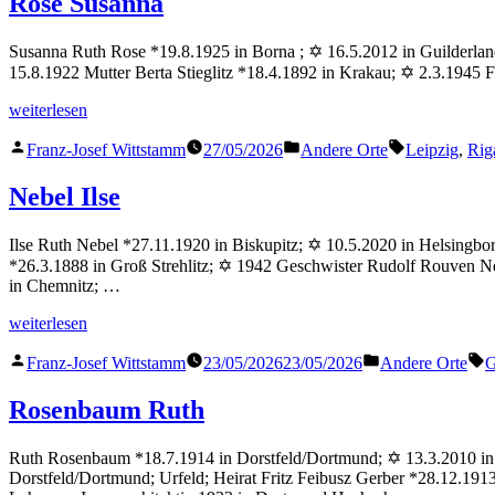
Rose Susanna
Susanna Ruth Rose *19.8.1925 in Borna ; ✡ 16.5.2012 in Guilderland,
15.8.1922 Mutter Berta Stieglitz *18.4.1892 in Krakau; ✡ 2.3.1945
„Rose
weiterlesen
Susanna“
Veröffentlicht
Veröffentlicht
Schlagwörter
Franz-Josef Wittstamm
27/05/2026
Andere Orte
Leipzig
,
Rig
von
in
Nebel Ilse
Ilse Ruth Nebel *27.11.1920 in Biskupitz; ✡ 10.5.2020 in Helsingbo
*26.3.1888 in Groß Strehlitz; ✡ 1942 Geschwister Rudolf Rouven Neb
in Chemnitz; …
„Nebel
weiterlesen
Ilse“
Veröffentlicht
Veröffentlicht
S
Franz-Josef Wittstamm
23/05/2026
23/05/2026
Andere Orte
G
von
in
Rosenbaum Ruth
Ruth Rosenbaum *18.7.1914 in Dorstfeld/Dortmund; ✡ 13.3.2010 in 
Dorstfeld/Dortmund; Urfeld; Heirat Fritz Feibusz Gerber *28.12.19