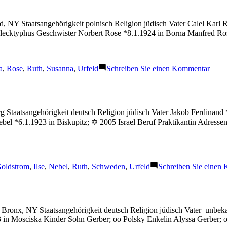
 NY Staatsangehörigkeit polnisch Religion jüdisch Vater Calel Karl Ro
 Flecktyphus Geschwister Norbert Rose *8.1.1924 in Borna Manfred R
:
zu
a
,
Rose
,
Ruth
,
Susanna
,
Urfeld
Schreiben Sie einen Kommentar
Rose
Susa
rg Staatsangehörigkeit deutsch Religion jüdisch Vater Jakob Ferdinan
el *6.1.1923 in Biskupitz; ✡ 2005 Israel Beruf Praktikantin Adresse
chlagwörter:
oldstrom
,
Ilse
,
Nebel
,
Ruth
,
Schweden
,
Urfeld
Schreiben Sie einen
Bronx, NY Staatsangehörigkeit deutsch Religion jüdisch Vater unbek
13 in Mosciska Kinder Sohn Gerber; oo Polsky Enkelin Alyssa Gerber;