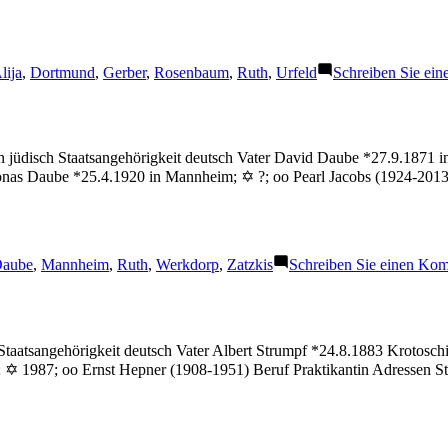
chlagwörter:
lija
,
Dortmund
,
Gerber
,
Rosenbaum
,
Ruth
,
Urfeld
Schreiben Sie ei
 jüdisch Staatsangehörigkeit deutsch Vater David Daube *27.9.1871 
 Jonas Daube *25.4.1920 in Mannheim; ✡ ?; oo Pearl Jacobs (1924-2
chlagwörter:
aube
,
Mannheim
,
Ruth
,
Werkdorp
,
Zatzkis
Schreiben Sie einen Ko
Staatsangehörigkeit deutsch Vater Albert Strumpf *24.8.1883 Krotosch
r; ✡ 1987; oo Ernst Hepner (1908-1951) Beruf Praktikantin Adressen 