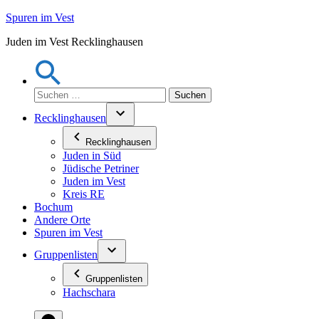
Zum
Spuren im Vest
Inhalt
Juden im Vest Recklinghausen
springen
Suchen
nach:
Recklinghausen
Recklinghausen
Juden in Süd
Jüdische Petriner
Juden im Vest
Kreis RE
Bochum
Andere Orte
Spuren im Vest
Gruppenlisten
Gruppenlisten
Hachschara