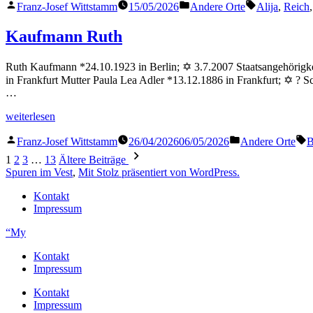
Veröffentlicht
Veröffentlicht
Schlagwörter
Franz-Josef Wittstamm
15/05/2026
Andere Orte
Alija
,
Reich
von
in
Kaufmann Ruth
Ruth Kaufmann *24.10.1923 in Berlin; ✡ 3.7.2007 Staatsangehörigkei
in Frankfurt Mutter Paula Lea Adler *13.12.1886 in Frankfurt; ✡ ?
…
„Kaufmann
weiterlesen
Ruth“
Veröffentlicht
Veröffentlicht
S
Franz-Josef Wittstamm
26/04/2026
06/05/2026
Andere Orte
B
von
in
Seitennummerierung
1
2
3
…
13
Ältere Beiträge
der
Spuren im Vest
,
Mit Stolz präsentiert von WordPress.
Beiträge
Kontakt
Impressum
“My
Kontakt
Impressum
Kontakt
Impressum