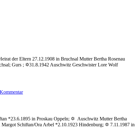
Heirat der Eltern 27.12.1908 in Bruchsal Mutter Bertha Rosenau
uchsal; Gurs ; ✡31.8.1942 Auschwitz Geschwister Lore Wolf
zu
n Kommentar
Wolf
Ruth
hiftan *23.6.1895 in Proskau Oppeln; ✡ Auschwitz Mutter Bertha
a Margot Schiftan/Ora Arbel *2.10.1923 Hindenburg; ✡ 7.11.1987 in