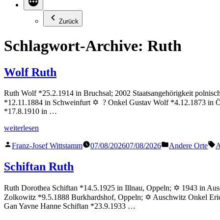
Zurück
Schlagwort-Archive:
Ruth
Wolf Ruth
Ruth Wolf *25.2.1914 in Bruchsal; 2002 Staatsangehörigkeit polnisch
*12.11.1884 in Schweinfurt ✡ ? Onkel Gustav Wolf *4.12.1873 in Ö
*17.8.1910 in …
„Wolf
weiterlesen
Ruth“
Veröffentlicht
Veröffentlicht
S
Franz-Josef Wittstamm
07/08/2026
07/08/2026
Andere Orte
A
von
in
Schiftan Ruth
Ruth Dorothea Schiftan *14.5.1925 in Illnau, Oppeln; ✡ 1943 in Aus
Zolkowitz *9.5.1888 Burkhardshof, Oppeln; ✡ Auschwitz Onkel Eric
Gan Yavne Hanne Schiftan *23.9.1933 …