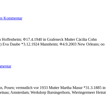
zu
nen Kommentar
Rosenbaum
Ruth
in Hoffenheim; ✡17.4.1940 in Grafeneck Mutter Cäcilia Cohn
013) Eva Daube *3.12.1924 Mannheim; ✡4.9.2003 New Orleans; oo
zu
mmentar
Daube
Ruth
in, Posen; vermutlich vor 1933 Mutter Martha Masur *31.3.1885 in
Steinau; Amsterdam; Werkdorp Barsingerhorn, Wieringermeer Heirat