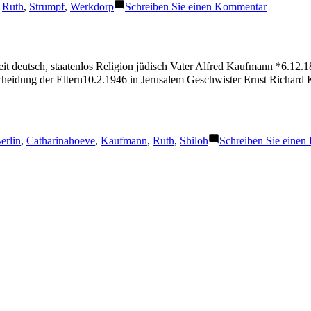
:
zu
,
Ruth
,
Strumpf
,
Werkdorp
Schreiben Sie einen Kommentar
Strumpf
Ruth
t deutsch, staatenlos Religion jüdisch Vater Alfred Kaufmann *6.12.
 Scheidung der Eltern10.2.1946 in Jerusalem Geschwister Ernst Richar
chlagwörter:
erlin
,
Catharinahoeve
,
Kaufmann
,
Ruth
,
Shiloh
Schreiben Sie eine