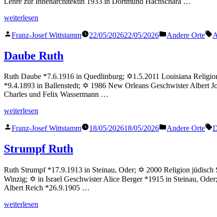
Lehre zur Innenarchitektin 1933 in Dortmund Hachschara …
„Rosenbaum
weiterlesen
Ruth“
Veröffentlicht
Veröffentlicht
S
Franz-Josef Wittstamm
22/05/2026
22/05/2026
Andere Orte
A
von
in
Daube Ruth
Ruth Daube *7.6.1916 in Quedlinburg; ✡1.5.2011 Louisiana Religion
*9.4.1893 in Ballenstedt; ✡ 1986 New Orleans Geschwister Albert
Charles und Felix Wassermann …
„Daube
weiterlesen
Ruth“
Veröffentlicht
Veröffentlicht
S
Franz-Josef Wittstamm
18/05/2026
18/05/2026
Andere Orte
D
von
in
Strumpf Ruth
Ruth Strumpf *17.9.1913 in Steinau, Oder; ✡ 2000 Religion jüdisch 
Winzig; ✡ in Israel Geschwister Alice Berger *1915 in Steinau, Ode
Albert Reich *26.9.1905 …
„Strumpf
weiterlesen
Ruth“