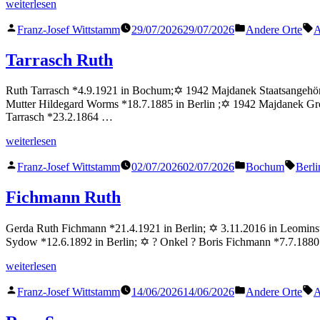
„Schiftan
weiterlesen
Ruth“
Veröffentlicht
Veröffentlicht
S
Franz-Josef Wittstamm
29/07/2026
29/07/2026
Andere Orte
A
von
in
Tarrasch Ruth
Ruth Tarrasch *4.9.1921 in Bochum;✡ 1942 Majdanek Staatsangehöri
Mutter Hildegard Worms *18.7.1885 in Berlin ;✡ 1942 Majdanek Gr
Tarrasch *23.2.1864 …
„Tarrasch
weiterlesen
Ruth“
Veröffentlicht
Veröffentlicht
Schla
Franz-Josef Wittstamm
02/07/2026
02/07/2026
Bochum
Berli
von
in
Fichmann Ruth
Gerda Ruth Fichmann *21.4.1921 in Berlin; ✡ 3.11.2016 in Leominst
Sydow *12.6.1892 in Berlin; ✡ ? Onkel ? Boris Fichmann *7.7.1880
„Fichmann
weiterlesen
Ruth“
Veröffentlicht
Veröffentlicht
S
Franz-Josef Wittstamm
14/06/2026
14/06/2026
Andere Orte
A
von
in