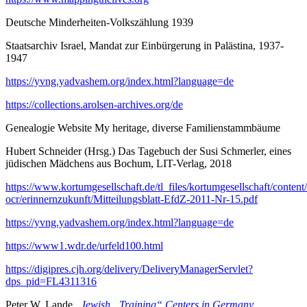
Deutsche Minderheiten-Volkszählung 1939
Staatsarchiv Israel, Mandat zur Einbürgerung in Palästina, 1937-
1947
https://yvng.yadvashem.org/index.html?language=de
https://collections.arolsen-archives.org/de
Genealogie Website My heritage, diverse Familienstammbäume
Hubert Schneider (Hrsg.) Das Tagebuch der Susi Schmerler, eines
jüdischen Mädchens aus Bochum, LIT-Verlag, 2018
https://www.kortumgesellschaft.de/tl_files/kortumgesellschaft/conten
ocr/erinnernzukunft/Mitteilungsblatt-EfdZ-2011-Nr-15.pdf
https://yvng.yadvashem.org/index.html?language=de
https://www1.wdr.de/urfeld100.html
https://digipres.cjh.org/delivery/DeliveryManagerServlet?
dps_pid=FL4311316
Peter W. Lande,
Jewish „Training“ Centers in Germany
,