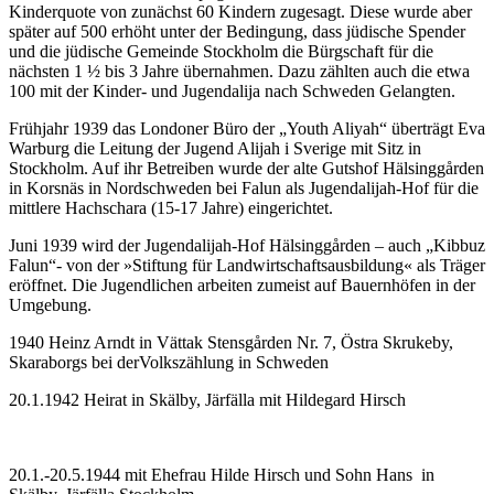
Kinderquote von zunächst 60 Kindern zugesagt. Diese wurde aber
später auf 500 erhöht unter der Bedingung, dass jüdische Spender
und die jüdische Gemeinde Stockholm die Bürgschaft für die
nächsten 1 ½ bis 3 Jahre übernahmen. Dazu zählten auch die etwa
100 mit der Kinder- und Jugendalija nach Schweden Gelangten.
Frühjahr 1939 das Londoner Büro der „Youth Aliyah“ überträgt Eva
Warburg die Leitung der Jugend Alijah i Sverige mit Sitz in
Stockholm. Auf ihr Betreiben wurde der alte Gutshof Hälsinggården
in Korsnäs in Nordschweden bei Falun als Jugendalijah-Hof für die
mittlere Hachschara (15-17 Jahre) eingerichtet.
Juni 1939 wird der Jugendalijah-Hof Hälsinggården – auch „Kibbuz
Falun“- von der »Stiftung für Landwirtschaftsausbildung« als Träger
eröffnet. Die Jugendlichen arbeiten zumeist auf Bauernhöfen in der
Umgebung.
1940 Heinz Arndt in Vättak Stensgården Nr. 7, Östra Skrukeby,
Skaraborgs bei derVolkszählung in Schweden
20.1.1942 Heirat in Skälby, Järfälla mit Hildegard Hirsch
20.1.-20.5.1944 mit Ehefrau Hilde Hirsch und Sohn Hans in