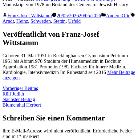
Manuskript von 1978 im Bestand des Centers for Jewish History
Veröffentlicht
Veröffentlicht
S
Franz-Josef Wittstamm
20/05/2026
20/05/2026
Andere Orte
von
in
Arndt
,
Heinz
,
Schweden
,
Stettin
,
Urfeld
Veröffentlicht von Franz-Josef
Wittstamm
Geboren 31. Mai 1951 in Recklinghausen Gymnasium Petrinum
1961 bis Abitur1970 Studium der Humanmedizin in Bochum
Approbation 1981 Promotion1982 Facharzt für Innere Medizin,
Kardiologie, Intensivmedizin Im Ruhestand seit 2016
Mehr Beiträge
anzeigen
Beitragsnavigation
Vorheriger
Vorheriger Beitrag
Beitrag:
Rülf Judith
Nächster
Nächster Beitrag
Beitrag:
Blumenthal Herbert
Schreiben Sie einen Kommentar
Ihre E-Mail-Adresse wird nicht veröffentlicht.
Erforderliche Felder
sind mit
*
markiert