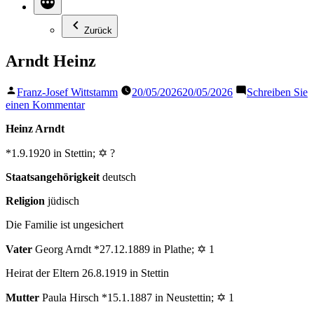
Zurück
Arndt Heinz
Veröffentlicht
Franz-Josef Wittstamm
20/05/2026
20/05/2026
Schreiben Sie
von
zu
einen Kommentar
Arndt
Heinz Arndt
Heinz
*1.9.1920 in Stettin; ✡ ?
Staatsangehörigkeit
deutsch
Religion
jüdisch
Die Familie ist ungesichert
Vater
Georg Arndt *27.12.1889 in Plathe; ✡ 1
Heirat der Eltern 26.8.1919 in Stettin
Mutter
Paula Hirsch *15.1.1887 in Neustettin; ✡ 1