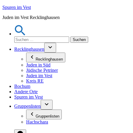
Zum
Spuren im Vest
Inhalt
Juden im Vest Recklinghausen
springen
Suchen
nach:
Recklinghausen
Recklinghausen
Juden in Süd
Jüdische Petriner
Juden im Vest
Kreis RE
Bochum
Andere Orte
Spuren im Vest
Gruppenlisten
Gruppenlisten
Hachschara