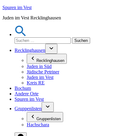
Zum
Spuren im Vest
Inhalt
Juden im Vest Recklinghausen
springen
Suchen
nach:
Recklinghausen
Recklinghausen
Juden in Süd
Jüdische Petriner
Juden im Vest
Kreis RE
Bochum
Andere Orte
Spuren im Vest
Gruppenlisten
Gruppenlisten
Hachschara