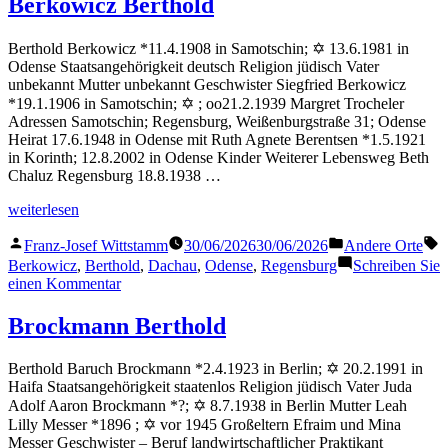
Berkowicz Berthold
Berthold Berkowicz *11.4.1908 in Samotschin; ✡ 13.6.1981 in
Odense Staatsangehörigkeit deutsch Religion jüdisch Vater
unbekannt Mutter unbekannt Geschwister Siegfried Berkowicz
*19.1.1906 in Samotschin; ✡ ; oo21.2.1939 Margret Trocheler
Adressen Samotschin; Regensburg, Weißenburgstraße 31; Odense
Heirat 17.6.1948 in Odense mit Ruth Agnete Berentsen *1.5.1921
in Korinth; 12.8.2002 in Odense Kinder Weiterer Lebensweg Beth
Chaluz Regensburg 18.8.1938 …
„Berkowicz
weiterlesen
Berthold“
Veröffentlicht
Veröffentlicht
S
Franz-Josef Wittstamm
30/06/2026
30/06/2026
Andere Orte
von
in
Berkowicz
,
Berthold
,
Dachau
,
Odense
,
Regensburg
Schreiben Sie
zu
einen Kommentar
Berkowicz
Berthold
Brockmann Berthold
Berthold Baruch Brockmann *2.4.1923 in Berlin; ✡ 20.2.1991 in
Haifa Staatsangehörigkeit staatenlos Religion jüdisch Vater Juda
Adolf Aaron Brockmann *?; ✡ 8.7.1938 in Berlin Mutter Leah
Lilly Messer *1896 ; ✡ vor 1945 Großeltern Efraim und Mina
Messer Geschwister – Beruf landwirtschaftlicher Praktikant