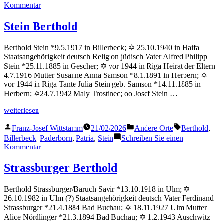
zu
Kommentar
Selbiger
Berthold
Stein Berthold
Berthold Stein *9.5.1917 in Billerbeck; ✡ 25.10.1940 in Haifa
Staatsangehörigkeit deutsch Religion jüdisch Vater Alfred Philipp
Stein *25.11.1885 in Gescher; ✡ vor 1944 in Riga Heirat der Eltern
4.7.1916 Mutter Susanne Anna Samson *8.1.1891 in Herbern; ✡
vor 1944 in Riga Tante Julia Stein geb. Samson *14.11.1885 in
Herbern; ✡24.7.1942 Maly Trostinec; oo Josef Stein …
„Stein
weiterlesen
Berthold“
Veröffentlicht
Veröffentlicht
Schlagwörter
Franz-Josef Wittstamm
21/02/2026
Andere Orte
Berthold
,
von
in
Billerbeck
,
Paderborn
,
Patria
,
Stein
Schreiben Sie einen
zu
Kommentar
Stein
Berthold
Strassburger Berthold
Berthold Strassburger/Baruch Savir *13.10.1918 in Ulm; ✡
26.10.1982 in Ulm (?) Staatsangehörigkeit deutsch Vater Ferdinand
Strassburger *21.4.1884 Bad Buchau; ✡ 18.11.1927 Ulm Mutter
Alice Nördlinger *21.3.1894 Bad Buchau; ✡ 1.2.1943 Auschwitz