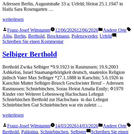
Adressen Berlin, Auguststraße 33 a; Urfeld; Heirat 25.1.1947 in
Haifa Sara Rosengarten …
„Brockmann
weiterlesen
Berthold“
Veröffentlicht
Veröffentlicht
S
Franz-Josef Wittstamm
12/06/2026
12/06/2026
Andere Orte
von
in
Alija
,
Berlin
,
Berthold
,
Brockmann
,
Polenzwerder
,
Urfeld
zu
Schreiben Sie einen Kommentar
Brockmann
Berthold
Selbiger Berthold
Berthold Zwika Selbiger *9.9.1923 in Rasmussen; 19.9.2003
Ashkelon, Israel Staatsangehörigkeit deutsch, staatenlos Religion
jüdisch Vater Max Selbiger *27.1.1888 in Karschin; 5.6.1926 in
Karschin Mutter Selbiger-Brusch Geschwister Beruf – Adressen
Rasmussen; Schniebinchen, Sorau Heirat Amalia Emily; ✡1979
Kinder vier Weiterer Lebensweg Hachschara Lehrgut
Schniebinchen Berthold zur Hachschara in das Lehrgut
Schniebinchen Gut Schniebinchen war ein zuletzt …
„Selbiger
weiterlesen
Berthold“
Veröffentlicht
Veröffentlicht
S
Franz-Josef Wittstamm
14/03/2026
14/03/2026
Andere Orte
von
in
Berthold
,
Palästina
,
Schniebinchen
,
Selbiger
Schreiben Sie einen