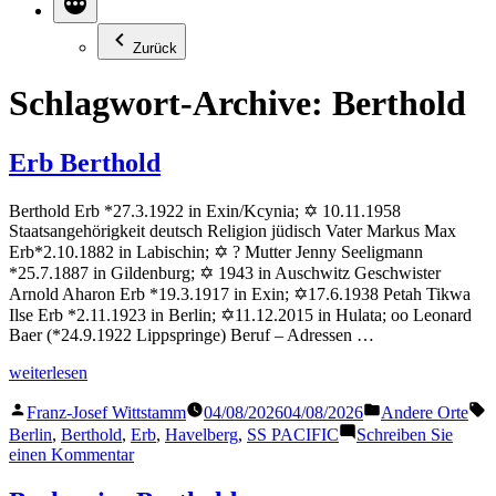
Zurück
Schlagwort-Archive:
Berthold
Erb Berthold
Berthold Erb *27.3.1922 in Exin/Kcynia; ✡ 10.11.1958
Staatsangehörigkeit deutsch Religion jüdisch Vater Markus Max
Erb*2.10.1882 in Labischin; ✡ ? Mutter Jenny Seeligmann
*25.7.1887 in Gildenburg; ✡ 1943 in Auschwitz Geschwister
Arnold Aharon Erb *19.3.1917 in Exin; ✡17.6.1938 Petah Tikwa
Ilse Erb *2.11.1923 in Berlin; ✡11.12.2015 in Hulata; oo Leonard
Baer (*24.9.1922 Lippspringe) Beruf – Adressen …
„Erb
weiterlesen
Berthold“
Veröffentlicht
Veröffentlicht
S
Franz-Josef Wittstamm
04/08/2026
04/08/2026
Andere Orte
von
in
Berlin
,
Berthold
,
Erb
,
Havelberg
,
SS PACIFIC
Schreiben Sie
zu
einen Kommentar
Erb
Berthold