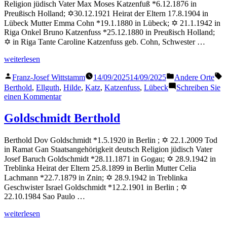
Religion jüdisch Vater Max Moses Katzenfuß *6.12.1876 in
Preußisch Holland; ✡30.12.1921 Heirat der Eltern 17.8.1904 in
Lübeck Mutter Emma Cohn *19.1.1880 in Lübeck; ✡ 21.1.1942 in
Riga Onkel Bruno Katzenfuss *25.12.1880 in Preußisch Holland;
✡ in Riga Tante Caroline Katzenfuss geb. Cohn, Schwester …
„Katz
weiterlesen
Berthold“
Veröffentlicht
Veröffentlicht
S
Franz-Josef Wittstamm
14/09/2025
14/09/2025
Andere Orte
von
in
Berthold
,
Ellguth
,
Hilde
,
Katz
,
Katzenfuss
,
Lübeck
Schreiben Sie
zu
einen Kommentar
Katz
Berthold
Goldschmidt Berthold
Berthold Dov Goldschmidt *1.5.1920 in Berlin ; ✡ 22.1.2009 Tod
in Ramat Gan Staatsangehörigkeit deutsch Religion jüdisch Vater
Josef Baruch Goldschmidt *28.11.1871 in Gogau; ✡ 28.9.1942 in
Treblinka Heirat der Eltern 25.8.1899 in Berlin Mutter Celia
Lachmann *22.7.1879 in Znin; ✡ 28.9.1942 in Treblinka
Geschwister Israel Goldschmidt *12.2.1901 in Berlin ; ✡
22.10.1984 Sao Paulo …
„Goldschmidt
weiterlesen
Berthold“