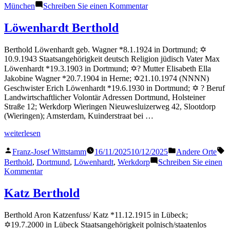
zu
München
Schreiben Sie einen Kommentar
Adler
Berthold
Löwenhardt Berthold
Berthold Löwenhardt geb. Wagner *8.1.1924 in Dortmund; ✡
10.9.1943 Staatsangehörigkeit deutsch Religion jüdisch Vater Max
Löwenhardt *19.3.1903 in Dortmund; ✡? Mutter Elisabeth Ella
Jakobine Wagner *20.7.1904 in Herne; ✡21.10.1974 (NNNN)
Geschwister Erich Löwenhardt *19.6.1930 in Dortmund; ✡ ? Beruf
Landwirtschaftlicher Volontär Adressen Dortmund, Holsteiner
Straße 12; Werkdorp Wieringen Nieuwesluizerweg 42, Slootdorp
(Wieringen); Amsterdam, Kuinderstraat bei …
„Löwenhardt
weiterlesen
Berthold“
Veröffentlicht
Veröffentlicht
S
Franz-Josef Wittstamm
16/11/2025
10/12/2025
Andere Orte
von
in
Berthold
,
Dortmund
,
Löwenhardt
,
Werkdorp
Schreiben Sie einen
zu
Kommentar
Löwenhardt
Berthold
Katz Berthold
Berthold Aron Katzenfuss/ Katz *11.12.1915 in Lübeck;
✡19.7.2000 in Lübeck Staatsangehörigkeit polnisch/staatenlos