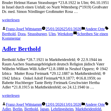
Bruder Helmut Hanan Strassburger *23.8.1922 in Ulm; ✡6.10.1951
in Israel durch einen Unfall; oo Nurit Wittenberg (*1919) Großvater
Dr. med. Simon Nördlinger Großmutter Rosa …
„Strassburger
weiterlesen
Berthold“
Veröffentlicht
Veröffentlicht
S
Franz-Josef Wittstamm
25/01/2026
25/01/2026
Andere Orte
von
in
Berthold
,
Dora
,
Strassburger
,
Ulm
,
Werkdorp
Schreiben Sie einen
zu
Kommentar
Strassburger
Berthold
Adler Berthold
Berthold Adler *28.7.1921 in Marktheidenfeld; ✡ 22.9.1944 im
Raum Aachen Staatsangehörigkeit deutsch Religion jüdisch Vater
Wilhelm William Willi Adler*12.8.1888 in Neuhof Opperz; ✡ 1942
Izbica Mutter Rosa Freimark *29.12.1887 in Marktheidenfeld; ✡
1942 Izbica Onkel Adolf Freimark*8.9.1877; ✡16.8.1959; oo
Babette Huchberger Tante Betty Freimark Geschwister Hertha
Adler *21.8.1915 in Marktheidenfeld; oo 24.12.1940 in …
„Adler
weiterlesen
Berthold“
Veröffentlicht
Veröffentlicht
S
Franz-Josef Wittstamm
12/01/2026
13/01/2026
Andere Orte
von
in
Adler
,
Berlin
,
Berthold
,
Japan
,
Lehrlingsheim
,
Marktheidenfeld
,