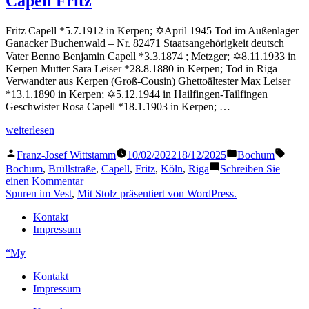
Capell Fritz
Fritz Capell *5.7.1912 in Kerpen; ✡April 1945 Tod im Außenlager
Ganacker Buchenwald – Nr. 82471 Staatsangehörigkeit deutsch
Vater Benno Benjamin Capell *3.3.1874 ; Metzger; ✡8.11.1933 in
Kerpen Mutter Sara Leiser *28.8.1880 in Kerpen; Tod in Riga
Verwandter aus Kerpen (Groß-Cousin) Ghettoältester Max Leiser
*13.1.1890 in Kerpen; ✡5.12.1944 in Hailfingen-Tailfingen
Geschwister Rosa Capell *18.1.1903 in Kerpen; …
„Capell
weiterlesen
Fritz“
Veröffentlicht
Veröffentlicht
Schla
Franz-Josef Wittstamm
10/02/2022
18/12/2025
Bochum
von
in
Bochum
,
Brüllstraße
,
Capell
,
Fritz
,
Köln
,
Riga
Schreiben Sie
zu
einen Kommentar
Capell
Spuren im Vest
,
Mit Stolz präsentiert von WordPress.
Fritz
Kontakt
Impressum
“My
Kontakt
Impressum