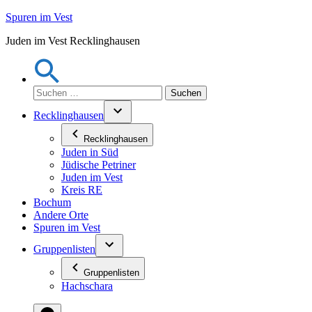
Zum
Spuren im Vest
Inhalt
Juden im Vest Recklinghausen
springen
Suchen
nach:
Recklinghausen
Recklinghausen
Juden in Süd
Jüdische Petriner
Juden im Vest
Kreis RE
Bochum
Andere Orte
Spuren im Vest
Gruppenlisten
Gruppenlisten
Hachschara