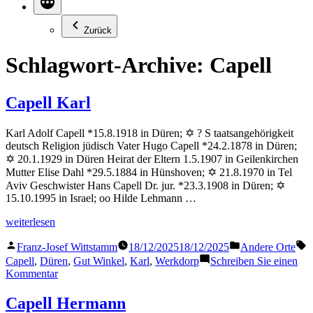
Zurück
Schlagwort-Archive:
Capell
Capell Karl
Karl Adolf Capell *15.8.1918 in Düren; ✡ ? S taatsangehörigkeit
deutsch Religion jüdisch Vater Hugo Capell *24.2.1878 in Düren;
✡ 20.1.1929 in Düren Heirat der Eltern 1.5.1907 in Geilenkirchen
Mutter Elise Dahl *29.5.1884 in Hünshoven; ✡ 21.8.1970 in Tel
Aviv Geschwister Hans Capell Dr. jur. *23.3.1908 in Düren; ✡
15.10.1995 in Israel; oo Hilde Lehmann …
„Capell
weiterlesen
Karl“
Veröffentlicht
Veröffentlicht
S
Franz-Josef Wittstamm
18/12/2025
18/12/2025
Andere Orte
von
in
Capell
,
Düren
,
Gut Winkel
,
Karl
,
Werkdorp
Schreiben Sie einen
zu
Kommentar
Capell
Karl
Capell Hermann