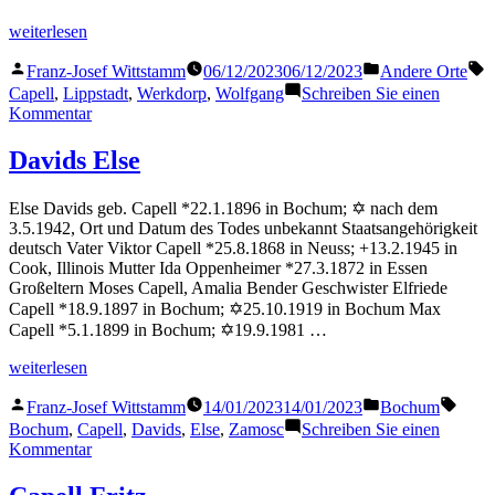
„Capell
weiterlesen
Wolfgang“
Veröffentlicht
Veröffentlicht
S
Franz-Josef Wittstamm
06/12/2023
06/12/2023
Andere Orte
von
in
Capell
,
Lippstadt
,
Werkdorp
,
Wolfgang
Schreiben Sie einen
zu
Kommentar
Capell
Wolfgang
Davids Else
Else Davids geb. Capell *22.1.1896 in Bochum; ✡ nach dem
3.5.1942, Ort und Datum des Todes unbekannt Staatsangehörigkeit
deutsch Vater Viktor Capell *25.8.1868 in Neuss; +13.2.1945 in
Cook, Illinois Mutter Ida Oppenheimer *27.3.1872 in Essen
Großeltern Moses Capell, Amalia Bender Geschwister Elfriede
Capell *18.9.1897 in Bochum; ✡25.10.1919 in Bochum Max
Capell *5.1.1899 in Bochum; ✡19.9.1981 …
„Davids
weiterlesen
Else“
Veröffentlicht
Veröffentlicht
Schla
Franz-Josef Wittstamm
14/01/2023
14/01/2023
Bochum
von
in
Bochum
,
Capell
,
Davids
,
Else
,
Zamosc
Schreiben Sie einen
zu
Kommentar
Davids
Else