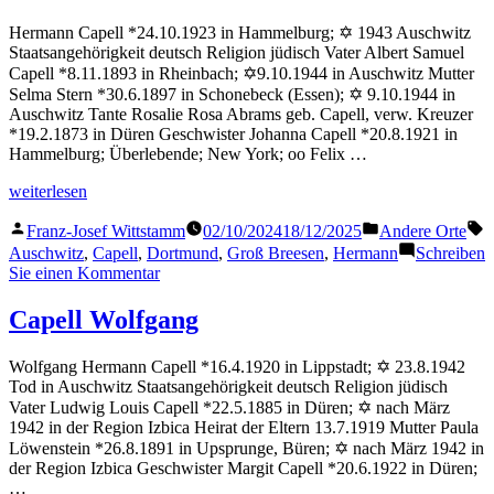
Hermann Capell *24.10.1923 in Hammelburg; ✡ 1943 Auschwitz
Staatsangehörigkeit deutsch Religion jüdisch Vater Albert Samuel
Capell *8.11.1893 in Rheinbach; ✡9.10.1944 in Auschwitz Mutter
Selma Stern *30.6.1897 in Schonebeck (Essen); ✡ 9.10.1944 in
Auschwitz Tante Rosalie Rosa Abrams geb. Capell, verw. Kreuzer
*19.2.1873 in Düren Geschwister Johanna Capell *20.8.1921 in
Hammelburg; Überlebende; New York; oo Felix …
„Capell
weiterlesen
Hermann“
Veröffentlicht
Veröffentlicht
S
Franz-Josef Wittstamm
02/10/2024
18/12/2025
Andere Orte
von
in
Auschwitz
,
Capell
,
Dortmund
,
Groß Breesen
,
Hermann
Schreiben
zu
Sie einen Kommentar
Capell
Hermann
Capell Wolfgang
Wolfgang Hermann Capell *16.4.1920 in Lippstadt; ✡ 23.8.1942
Tod in Auschwitz Staatsangehörigkeit deutsch Religion jüdisch
Vater Ludwig Louis Capell *22.5.1885 in Düren; ✡ nach März
1942 in der Region Izbica Heirat der Eltern 13.7.1919 Mutter Paula
Löwenstein *26.8.1891 in Upsprunge, Büren; ✡ nach März 1942 in
der Region Izbica Geschwister Margit Capell *20.6.1922 in Düren;
…