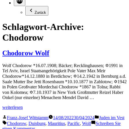
Zurück
Schlagwort-Archive:
Chodorow
Chodorow Wolf
Wolf Chodorow *16.07.1908; Bäcker; Recklinghausen; ✡1991 in
Tel Aviv, Israel Staatsangehörigkeit Pole Vater Max Meir
Chodorow*14.12.1880 in Berdichow; ✡14.2.1942 in Bernburg a.d.
Saale Mutter Ilse Jetti Rosenbaum *10.10.1877 in Zablotow; ✡1942
in Polen Großvater Mordechai Chodorow *1867 in Tolna; Rabbi
von Kolomea; ✡7.10.1937 in New York Großmutter Reizel Haber
Onkel (nur einzelne) Menachem Mendel David …
„Chodorow
weiterlesen
Wolf“
Veröffentlicht
Veröffentlicht
Franz-Josef Wittstamm
14/08/2022
30/04/2024
Juden im Vest
von
in
Schlagwörter:
Chodorow
,
Duisburg
,
Mauritius
,
Pacific
,
Wolf
Schreiben Sie
zu
einen Kommentar