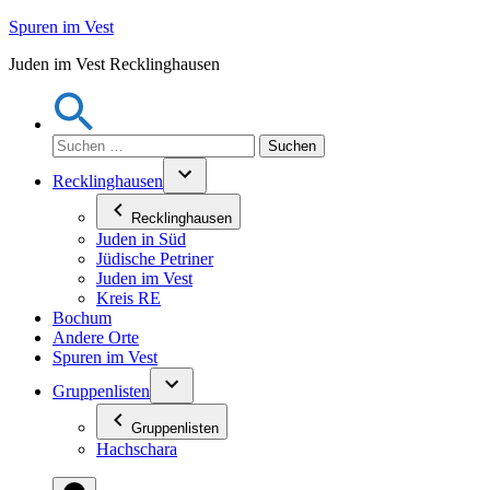
Zum
Spuren im Vest
Inhalt
Juden im Vest Recklinghausen
springen
Suchen
nach:
Recklinghausen
Recklinghausen
Juden in Süd
Jüdische Petriner
Juden im Vest
Kreis RE
Bochum
Andere Orte
Spuren im Vest
Gruppenlisten
Gruppenlisten
Hachschara